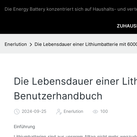
Die Energy Battery konzentriert sich auf Haushalts- und ver
ZUHAUS
Enerlution
Die Lebensdauer einer Lithiumbatterie mit 60
Die Lebensdauer einer Lit
Benutzerhandbuch
2024-09-25
Enerlution
100
Einführung
Lithiumbatterien sind aus unserem Alltag nicht mehr wegzud