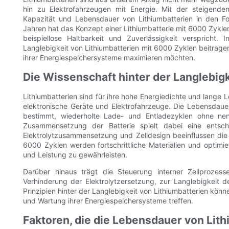
hin zu Elektrofahrzeugen mit Energie. Mit der steigend
Kapazität und Lebensdauer von Lithiumbatterien in den F
Jahren hat das Konzept einer Lithiumbatterie mit 6000 Zykle
beispiellose Haltbarkeit und Zuverlässigkeit verspricht.
Langlebigkeit von Lithiumbatterien mit 6000 Zyklen beitragen
ihrer Energiespeichersysteme maximieren möchten.
Die Wissenschaft hinter der Langlebigk
Lithiumbatterien sind für ihre hohe Energiedichte und lange
elektronische Geräte und Elektrofahrzeuge. Die Lebensdauer e
bestimmt, wiederholte Lade- und Entladezyklen ohne ne
Zusammensetzung der Batterie spielt dabei eine entschei
Elektrolytzusammensetzung und Zelldesign beeinflussen die 
6000 Zyklen werden fortschrittliche Materialien und optimie
und Leistung zu gewährleisten.
Darüber hinaus trägt die Steuerung interner Zellprozess
Verhinderung der Elektrolytzersetzung, zur Langlebigkeit d
Prinzipien hinter der Langlebigkeit von Lithiumbatterien kön
und Wartung ihrer Energiespeichersysteme treffen.
Faktoren, die die Lebensdauer von Lit