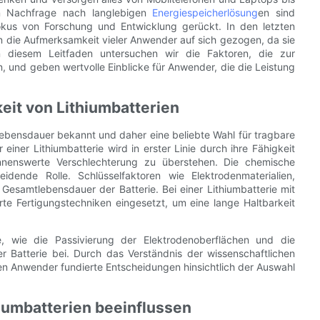
en Nachfrage nach langlebigen
Energiespeicherlösung
en sind
okus von Forschung und Entwicklung gerückt. In den letzten
n die Aufmerksamkeit vieler Anwender auf sich gezogen, da sie
 In diesem Leitfaden untersuchen wir die Faktoren, die zur
, und geben wertvolle Einblicke für Anwender, die die Leistung
eit von Lithiumbatterien
 Lebensdauer bekannt und daher eine beliebte Wahl für tragbare
iner Lithiumbatterie wird in erster Linie durch ihre Fähigkeit
nnenswerte Verschlechterung zu überstehen. Die chemische
dende Rolle. Schlüsselfaktoren wie Elektrodenmaterialien,
Gesamtlebensdauer der Batterie. Bei einer Lithiumbatterie mit
rte Fertigungstechniken eingesetzt, um eine lange Haltbarkeit
e, wie die Passivierung der Elektrodenoberflächen und die
er Batterie bei. Durch das Verständnis der wissenschaftlichen
nen Anwender fundierte Entscheidungen hinsichtlich der Auswahl
hiumbatterien beeinflussen