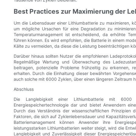
Best Practices zur Maximierung der L
Um die Lebensdauer einer Lithiumbatterie zu maximieren,
um mögliche Ursachen für eine Degradation zu minimieren
Temperaturmanagement ist entscheidend, da erhöhte Temp
führen können. Es wird empfohlen, die Batterie in einem mo
Kälte zu vermeiden, da diese die Leistung beeinträchtigen k
Darüber hinaus sollten Nutzer die empfohlenen Ladeprotokol
Regelmäßige Wartung und Überwachung des Ladezustand
beitragen, potenzielle Probleme frühzeitig zu erkennen, r
erhalten. Durch die Einhaltung dieser bewährten Vorgehenswe
auch solche mit 6000 Zyklen, über einen längeren Zeitraum h
Abschluss
Die Langlebigkeit einer Lithiumbatterie mit 6000
Energiespeichertechnologie dar und bietet Anwendern eine
Durch das Verständnis der wissenschaftlichen Prinzipien d
Faktoren, die sich auf Zyklenlebensdauer und Kapazitätsver
Batteriemanagement können Anwender ihre Energiesp
leistungsstarken Lithiumbatterien weiter steigt, wird die Entw
Langlebigkeit und Zuverlässigkeit dieser Energiespeicherl