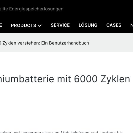
teilte Energiespeicherlösungen
E
SERVICE
LÖSUNG
CASES
PRODUCTS
00 Zyklen verstehen: Ein Benutzerhandbuch
hiumbatterie mit 6000 Zyklen 
enken und versorgen alles von Mobiltelefonen und Laptops bis