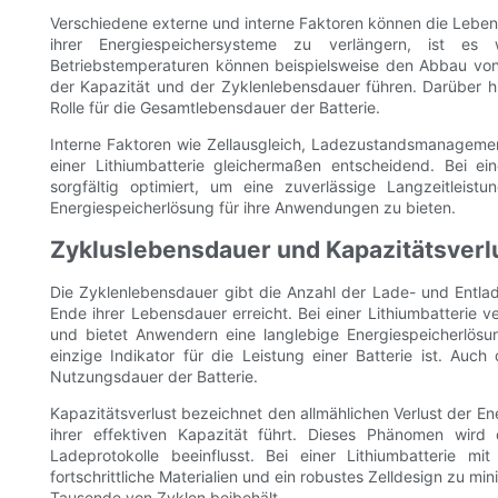
Verschiedene externe und interne Faktoren können die Leben
ihrer Energiespeichersysteme zu verlängern, ist es
Betriebstemperaturen können beispielsweise den Abbau von 
der Kapazität und der Zyklenlebensdauer führen. Darüber h
Rolle für die Gesamtlebensdauer der Batterie.
Interne Faktoren wie Zellausgleich, Ladezustandsmanageme
einer Lithiumbatterie gleichermaßen entscheidend. Bei e
sorgfältig optimiert, um eine zuverlässige Langzeitlei
Energiespeicherlösung für ihre Anwendungen zu bieten.
Zykluslebensdauer und Kapazitätsverl
Die Zyklenlebensdauer gibt die Anzahl der Lade- und Entlad
Ende ihrer Lebensdauer erreicht. Bei einer Lithiumbatterie 
und bietet Anwendern eine langlebige Energiespeicherlösun
einzige Indikator für die Leistung einer Batterie ist. Auch
Nutzungsdauer der Batterie.
Kapazitätsverlust bezeichnet den allmählichen Verlust der Ene
ihrer effektiven Kapazität führt. Dieses Phänomen wird
Ladeprotokolle beeinflusst. Bei einer Lithiumbatterie m
fortschrittliche Materialien und ein robustes Zelldesign zu min
Tausende von Zyklen beibehält.