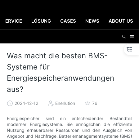
SERVICE
LÖSUNG
CASES
NEWS
ABOUT US
Was macht die besten BMS-
Systeme für
Energiespeicheranwendungen
aus?
2024-12-12
Enerlution
76
Energiespeicher sind ein entscheidender Bestandteil
moderner Energiesysteme. Sie ermöglichen die effiziente
Nutzung erneuerbarer Ressourcen und den Ausgleich von
Angebot und Nachfrage. Batteriemanagementsysteme (BMS)