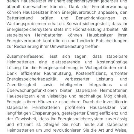
denen Hausbesitzer ihr Energiespeichersystem jederzeit und
überall überwachen können. Dank der Fernüberwachung
können Hausbesitzer ihren Energieverbrauch anpassen, den
Batteriestand prüfen und Benachrichtigungen zu
Wartungsproblemen erhalten. So wird sichergestellt, dass ihr
Energiespeichersystem stets mit Höchstleistung arbeitet. Mit
stapelbaren Heimbatterien können Hausbesitzer ihren
Energieverbrauch kontrollieren und fundierte Entscheidungen
zur Reduzierung ihrer Umweltbelastung treffen.
Zusammenfassend lässt sich sagen, dass stapelbare
Heimbatterien eine platzsparende und kostengünstige
Lösung für die Energiespeicherung in Wohngebäuden sind.
Dank effizienter Raumnutzung, Kosteneffizienz, erhöhter
Energiespeicherkapazität, verbesserter Leistung und
Zuverlässigkeit sowie intelligenter Integrations- und
Überwachungsfunktionen bieten stapelbare Heimbatterien
Hausbesitzern eine vielseitige und nachhaltige Möglichkeit,
Energie in ihren Häusern zu speichern. Durch die Investition in
stapelbare Heimbatterien profitieren Hausbesitzer von
langfristigen Einsparungen, gesteigerter Energieeffizienz und
der Gewissheit, dass ihr Energiespeichersystem zuverlässig
und effizient ist. Steigen Sie noch heute auf stapelbare
Heimbatterien um und revolutionieren Sie die Art und Weise,