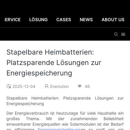
SERVICE
LÖSUNG
CASES
NEWS
ABOUT US
Stapelbare Heimbatterien:
Platzsparende Lösungen zur
Energiespeicherung
2025-12-04
Enerlution
46
Stapelbare Heimbatterien: Platzsparende Lösungen zur
Energiespeicherung
Der Energieverbrauch ist heutzutage für viele Haushalte ein
großes Thema. Mit der zunehmenden Beliebtheit
erneuerbarer Energiequellen wie Solarmodulen ist der Bedarf
an effizienten
Energiespeicherlösung
en so groß wie nie