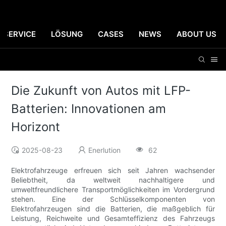
SERVICE
LÖSUNG
CASES
NEWS
ABOUT US
Die Zukunft von Autos mit LFP-
Batterien: Innovationen am
Horizont
2025-08-23
Enerlution
62
Elektrofahrzeuge erfreuen sich seit Jahren wachsender
Beliebtheit, da weltweit nachhaltigere und
umweltfreundlichere Transportmöglichkeiten im Vordergrund
stehen. Eine der Schlüsselkomponenten von
Elektrofahrzeugen sind die Batterien, die maßgeblich für
Leistung, Reichweite und Gesamteffizienz des Fahrzeugs