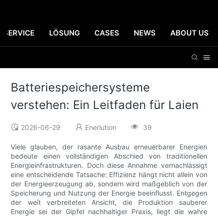
SERVICE
LÖSUNG
CASES
NEWS
ABOUT US
Batteriespeichersysteme
verstehen: Ein Leitfaden für Laien
2026-06-29
Enerlution
39
Viele glauben, der rasante Ausbau erneuerbarer Energien
bedeute einen vollständigen Abschied von traditionellen
Energieinfrastrukturen. Doch diese Annahme vernachlässigt
eine entscheidende Tatsache: Effizienz hängt nicht allein von
der Energieerzeugung ab, sondern wird maßgeblich von der
Speicherung und Nutzung der Energie beeinflusst. Entgegen
der weit verbreiteten Ansicht, die Produktion sauberer
Energie sei der Gipfel nachhaltiger Praxis, liegt die wahre