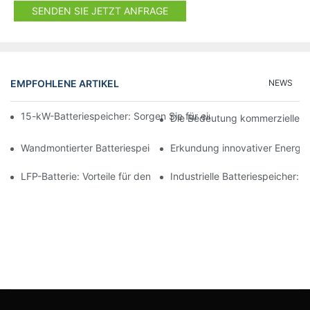
SENDEN SIE JETZT ANFRAGE
EMPFOHLENE ARTIKEL
NEWS
15-kW-Batteriespeicher: Sorgen Sie für eine sichere Stromverso
Die Bedeutung kommerzieller B
Wandmontierter Batteriespeicher: Maximierung der Raumeffizie
Erkundung innovativer Energi
LFP-Batterie: Vorteile für den gewerblichen und privaten Gebra
Industrielle Batteriespeicher: