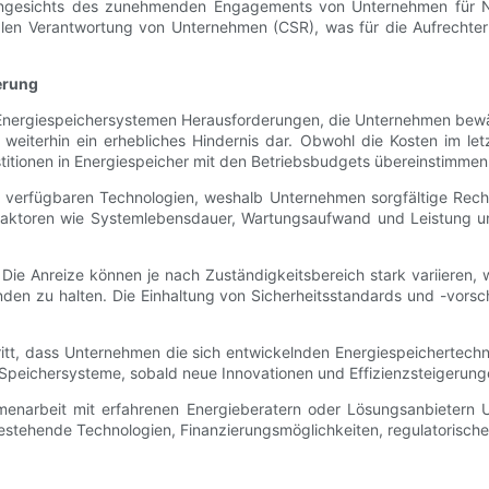
angesichts des zunehmenden Engagements von Unternehmen für Nac
ialen Verantwortung von Unternehmen (CSR), was für die Aufrecht
erung
n Energiespeichersystemen Herausforderungen, die Unternehmen bewält
weiterhin ein erhebliches Hindernis dar. Obwohl die Kosten im le
estitionen in Energiespeicher mit den Betriebsbudgets übereinstimmen
r verfügbaren Technologien, weshalb Unternehmen sorgfältige Rech
 Faktoren wie Systemlebensdauer, Wartungsaufwand und Leistung
Die Anreize können je nach Zuständigkeitsbereich stark variieren, w
den zu halten. Die Einhaltung von Sicherheitsstandards und -vorsc
hritt, dass Unternehmen die sich entwickelnden Energiespeichertech
r Speichersysteme, sobald neue Innovationen und Effizienzsteigerung
narbeit mit erfahrenen Energieberatern oder Lösungsanbietern Un
 bestehende Technologien, Finanzierungsmöglichkeiten, regulatorisc