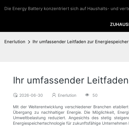
Die Energy Battery konzentriert sich auf Haushalts- und ver
ZUHAUS
Enerlution
Ihr umfassender Leitfaden zur Energiespeicher
Ihr umfassender Leitfaden
2026-06-30
Enerlution
50
Mit der Weiterentwicklung verschiedener Branchen etabliert
Übergang zu nachhaltiger Energie. Die Möglichkeit, Energi
Umweltbelastung reduziert. Angesichts des stetig steigen
Energiespeichertechnologie für zukunftsfähige Unternehmen 