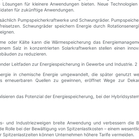
ge Lösungen für kleinere Anwendungen bieten. Neue Technologien 
idaten für zukünftige Anwendungen.
tsächlich Pumpspeicherkraftwerke und Schwungräder. Pumpspeicherk
eisetzen. Schwungräder speichern Energie durch Rotationsenergie
 eignen.
rme oder Kälte kann die Wärmespeicherung das Energiemanagemen
em Salz in konzentrierten Solarkraftwerken stellen einen inno
ebäuden zu reduzieren.
Energie in chemische Energie umgewandelt, die später genutzt we
s erneuerbaren Quellen zu gewinnen, eröffnet Wege zur Dekarb
nalisieren das Potenzial der Energiespeicherung, bei der Hybridsystem
ts- und Industriezweigen breite Anwendung und verbessern die Be
de Rolle bei der Bewältigung von Spitzenlastkosten – einem wesentlic
er Spitzenlastzeiten können Unternehmen höhere Tarife vermeiden.