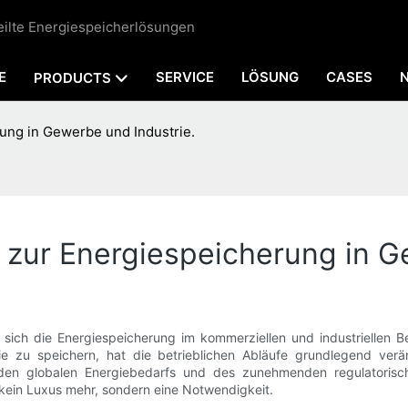
teilte Energiespeicherlösungen
E
SERVICE
LÖSUNG
CASES
PRODUCTS
ung in Gewerbe und Industrie.
 zur Energiespeicherung in G
 sich die Energiespeicherung im kommerziellen und industriellen B
e zu speichern, hat die betrieblichen Abläufe grundlegend verän
den globalen Energiebedarfs und des zunehmenden regulatorische
kein Luxus mehr, sondern eine Notwendigkeit.