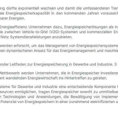
erung dürfte exponentiell wachsen und damit die umfassenderen Tr
bale Energiespeicherkapazität in den kommenden Jahren voraussichtl
arer Energien.
ergieeffizienz Unternehmen dazu, Energiespeicherlösungen als integ
e zwischen Vehicle-to-Grid (V2G)-Systemen und kommerziellen E
Netz Systemdienstleistungen anzubieten.
n werden erforscht, um das Management von Energiespeichersystemen 
inen dynamischeren Ansatz für das Energiemanagement und maximie
tbewerb werden Unternehmen, die in Energiespeicher investieren, v
asant wandelnden Energiewirtschaft ins Hintertreffen zu geraten.
steme für Gewerbe und Industrie eine entscheidende Komponente f
ourcen ermöglichen, tragen Energiespeicher sowohl zu unmittelbare
nen Technologien und Anwendungen, die Bewältigung von Implement
Potenzial von Energiespeichern in einer zunehmend elektrifizierten