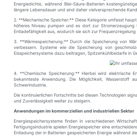
Energiedichte, während Blei-Säure-Batterien kostengünsti
längere Lebensdauer und sind daher vielversprechende Kand
2. **Mechanische Speicher:** Diese Kategorie umfasst haup
höheres Niveau pumpen und es dort zur Stromerzeugung fr
Entladefähigkeit aus, wodurch sie sich zur Frequenzregelung
3. **Wärmespeicherung:** Durch die Speicherung von Wä
verbessern. Systeme wie die Speicherung von geschmolzen
Eisspeichersysteme dazu beitragen, Spitzenkühlbedarfe in G
4. **Chemische Speicherung:** Hierbei wird elektrische 
bekannteste Anwendung. Die Möglichkeit, Wasserstoff au
Schwerindustrie.
Die kontinuierlichen Fortschritte bei diesen Technologien sig
und Zuverlässigkeit weiter zu steigern.
Anwendungen im kommerziellen und industriellen Sektor
Energiespeichersysteme finden in verschiedenen Wirtschaf
Fertigungsindustrie spielen Energiespeicher eine entscheiden
Entladung der in Batterien gespeicherten Energie während d