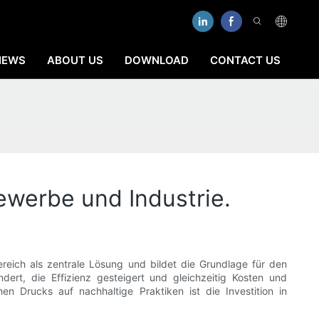
NEWS
ABOUT US
DOWNLOAD
CONTACT US
ewerbe und Industrie.
ereich als zentrale Lösung und bildet die Grundlage für den
dert, die Effizienz gesteigert und gleichzeitig Kosten und
n Drucks auf nachhaltige Praktiken ist die Investition in