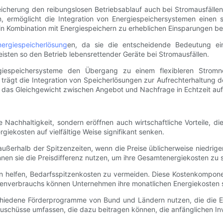
icherung den reibungslosen Betriebsablauf auch bei Stromausfälle
, ermöglicht die Integration von Energiespeichersystemen einen 
 in Kombination mit Energiespeichern zu erheblichen Einsparungen 
nergiespeicherlösung
en, da sie die entscheidende Bedeutung ei
sten so den Betrieb lebensrettender Geräte bei Stromausfällen.
rgiespeichersysteme den Übergang zu einem flexibleren Stro
rägt die Integration von Speicherlösungen zur Aufrechterhaltung der
 das Gleichgewicht zwischen Angebot und Nachfrage in Echtzeit aufr
e Nachhaltigkeit, sondern eröffnen auch wirtschaftliche Vorteile, 
iekosten auf vielfältige Weise signifikant senken.
ußerhalb der Spitzenzeiten, wenn die Preise üblicherweise niedrig
nen sie die Preisdifferenz nutzen, um ihre Gesamtenergiekosten zu 
 helfen, Bedarfsspitzenkosten zu vermeiden. Diese Kostenkomponen
zenverbrauchs können Unternehmen ihre monatlichen Energiekosten 
chiedene Förderprogramme von Bund und Ländern nutzen, die die Ein
schüsse umfassen, die dazu beitragen können, die anfänglichen Inv