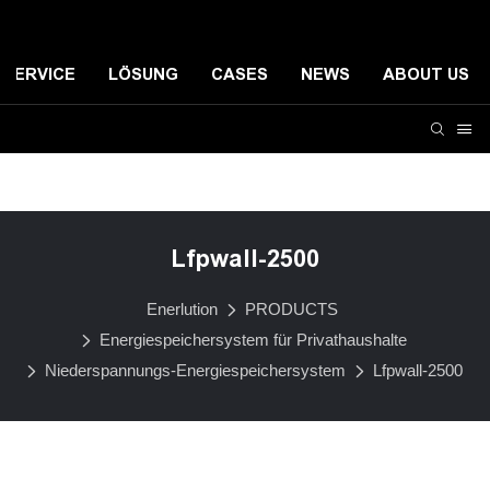
SERVICE
LÖSUNG
CASES
NEWS
ABOUT US
Energiespeichersystem für Privathaushalte
Kleines ko
Lfpwall-2500
Enerlution
PRODUCTS
Energiespeichersystem für Privathaushalte
Niederspannungs-Energiespeichersystem
Lfpwall-2500