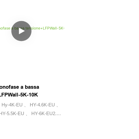
onofase a bassa
LFPWall-5K-10K
 ： Hy-4K-EU 、 HY-4.6K-EU 、
 HY-5.5K-EU 、 HY-6K-EU2.
 LFPWALL-5K / LFPWALL-10K-V2