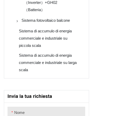
（Inverter）+GH02
（Batteria）
Sistema fotovoltaico balcone
400W-VN1T04+1PV+URA-
Sistema di accumulo di energia
MESS1
commerciale e industriale su
piccola scala
800W-VN2T08+2PV+URA-
MESS1
Sistema di accumulo di energia
commerciale e industriale su larga
1200W-VN4T12+4PV+URA-
scala
MESS1
1600W-VN4T16+4PV+URA-
MESS1
Invia la tua richiesta
Nome