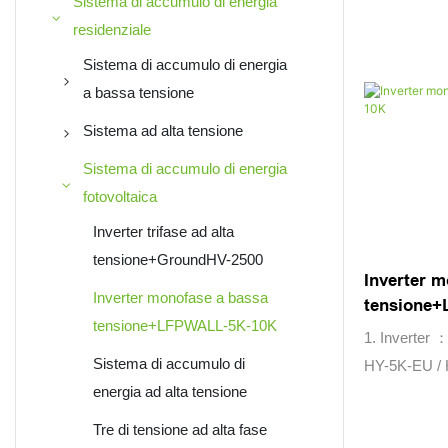
Sistema di accumulo di energia
residenziale
Sistema di accumulo di energia
a bassa tensione
LFPWall-10K-V2
Sistema ad alta tensione
Lfpwall-5000
GroundHv-2500
Sistema di accumulo di energia
fotovoltaica
LFPR-51B100L-V1
GH02-5324
Inverter trifase ad alta
ROLLER SERIES
HRH-5200
tensione+GroundHV-2500
PRODUCTS
Inverter m
Inverter monofase a bassa
tensione+
Sistema di accumulo di
tensione+LFPWALL-5K-10K
energia tutto in uno
1. Inverter
Sistema di accumulo di
HY-5K-EU /
energia ad alta tensione
Batteria ：
Tre di tensione ad alta fase