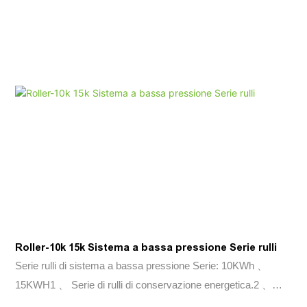
design wireless. Sicuro & Solo cellula fosfato di ferro litio (LFP)
affidabile. Il kit BMS, fusibili e aerosol è integrato nell'adattabilità
dell'ambiente più ampia intervallo di temperatura: -20 ° C ~+55
° C. Classe di protezione IP65 Compatibilità perfetta
compatibile con la maggior parte degli inverter ad alta tensione
nel mercato più utilizzabile energia 90% di scarico di scarico,
più di 6000 cicli (0,5 ° C, 25 ° C)
Roller-10k 15k Sistema a bassa pressione Serie rulli
Serie rulli di sistema a bassa pressione Serie: 10KWh 、
15KWH1 、 Serie di rulli di conservazione energetica.2 、
Design del modulo all-in-one; 3 、 batteria al fosfato di ferro al