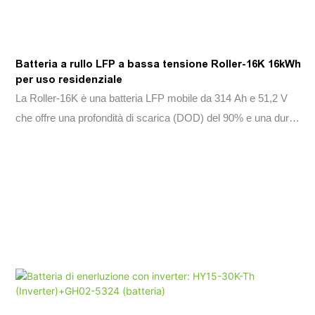
Batteria a rullo LFP a bassa tensione Roller-16K 16kWh
per uso residenziale
La Roller-16K è una batteria LFP mobile da 314 Ah e 51,2 V
che offre una profondità di scarica (DOD) del 90% e una durata
di almeno 6000 cicli. È certificata IP65, TUV e supporta la
comunicazione CAN2.0B+RS485. Ideale per l'accumulo di
energia in ambito solare, off-grid e industriale.