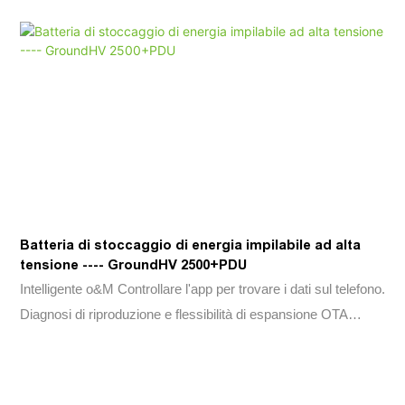
Batteria di stoccaggio di energia impilabile ad alta
tensione ---- GroundHV 2500+PDU
Intelligente o&M Controllare l'app per trovare i dati sul telefono.
Diagnosi di riproduzione e flessibilità di espansione OTA
2,5kWh Design modulare, scalabile da 7,5 kWh a 20kWh facile
installazione 24 kg/52,9 libbre per scatola della batteria, facile
da spostare e installare. Collegamenti a taglio tra pacchetti,