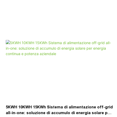
BMS BMS appositamente progettata, a tre livelli. RS485/Can
Communication compatibile con i marchi inverter tradizionali.4.
Profondità del 90% di scarico, più di 6000 cicli (0,5c @25 ℃)
5KWH 10KWH 15KWh Sistema di alimentazione off-grid
all-in-one: soluzione di accumulo di energia solare per