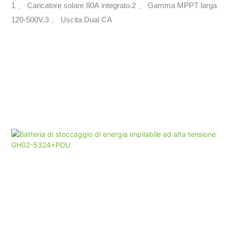
energia continua e potenza aziendale
1 、 Caricatore solare 80A integrato.2 、 Gamma MPPT larga
120-500V.3 、 Uscita Dual CA