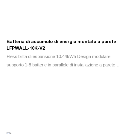
Batteria di accumulo di energia montata a parete
LFPWALL-10K-V2
Flessibilità di espansione 10.44kWh Design modulare,
supporto 1-8 batterie in parallele di installazione a parete
montato o montato sul pavimento, risparmiando tempo di
installazione e cassa & Solo cellula fosfato di ferro litio (LFP)
affidabile. BMS integrato in. Adattabilità dell'ambiente Gamma
di temperature più ampia: -20 ° C ~+55 ° C. Classe di
protezione IP65 Compatibilità perfetta compatibile con la
maggior parte degli inverter a bassa tensione nel mercato
lungo durata di vita più di 15 anni, più di 6000 cicli （0,5 ° C, 25
℃）