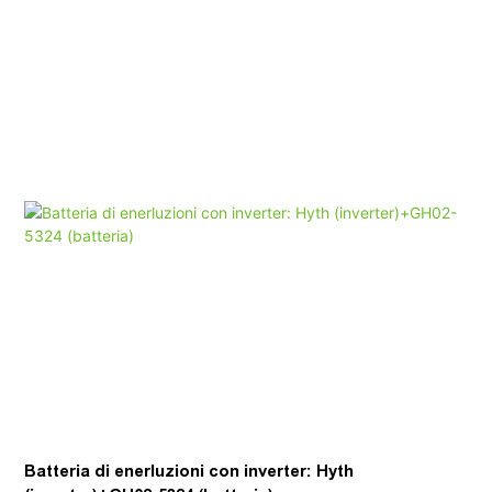
litio; 4 、 Installazione in piedi del pavimento, facile da
muoversi; 5 、 Rasatura di picco e ottimizzazione dei sistemi
di accumulo di energia domestica
Batteria di enerluzioni con inverter: Hyth