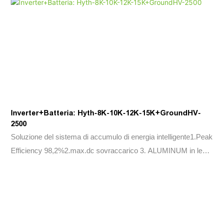
Inverter+Batteria: Hyth-8K-10K-12K-15K+GroundHV-
2500
Soluzione del sistema di accumulo di energia intelligente1.Peak
Efficiency 98,2%2.max.dc sovraccarico 3. ALUMINUM in lega
di casting4.mes+FCT+CRM Infrastucture5.Easy To Installa
and Service6.Energy Management