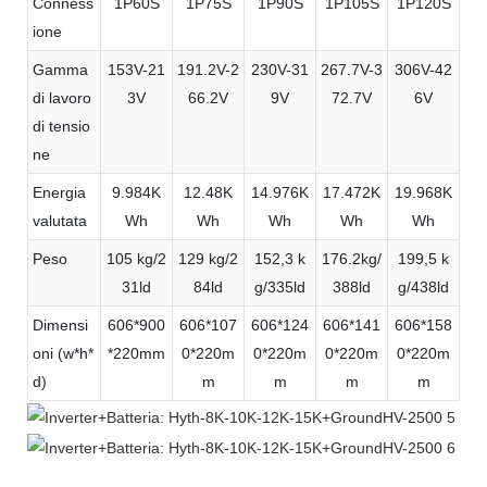
Conness
1P60S
1P75S
1P90S
1P105S
1P120S
ione
Gamma
153V-21
191.2V-2
230V-31
267.7V-3
306V-42
di lavoro
3V
66.2V
9V
72.7V
6V
di tensio
ne
Energia
9.984K
12.48K
14.976K
17.472K
19.968K
valutata
Wh
Wh
Wh
Wh
Wh
Peso
105 kg/2
129 kg/2
152,3 k
176.2kg/
199,5 k
31ld
84ld
g/335ld
388ld
g/438ld
Dimensi
606*900
606*107
606*124
606*141
606*158
oni (w*h*
*220mm
0*220m
0*220m
0*220m
0*220m
d)
m
m
m
m