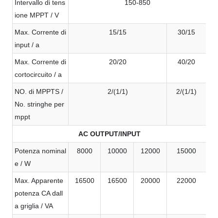
Intervallo di tens
150-850
ione MPPT / V
Max. Corrente di
15/15
30/15
input / a
Max. Corrente di
20/20
40/20
cortocircuito / a
NO. di MPPTS /
2/(1/1)
2/(1/1)
No. stringhe per
mppt
AC OUTPUT/INPUT
Potenza nominal
8000
10000
12000
15000
e / W
Max. Apparente
16500
16500
20000
22000
potenza CA dall
a griglia / VA