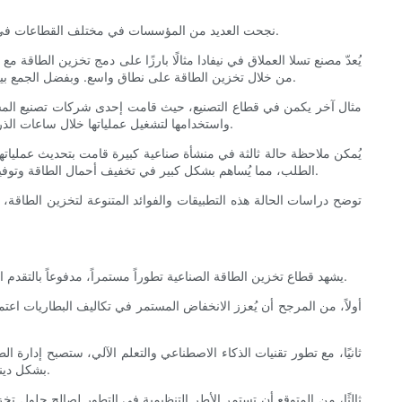
نجحت العديد من المؤسسات في مختلف القطاعات في تطبيق حلول تخزين الطاقة الصناعية، محققةً نتائج مبهرة. ويمكن أن يوفر الاطلاع على تجاربها رؤى قيّمة للشركات التي تفكر في استراتيجيات مماثلة.
يُعدّ مصنع تسلا العملاق في نيفادا مثالًا بارزًا على دمج تخزين الطاقة مع
من خلال تخزين الطاقة على نطاق واسع. وبفضل الجمع بين الألواح الشمسية في الموقع وتخزين البطاريات، تمكنت تسلا من تعزيز استقلالها في مجال الطاقة، مما أدى إلى إنشاء عملية تشغيل مستدامة وفعّالة.
مثال آخر يكمن في قطاع التصنيع، حيث قامت إحدى شركات تصنيع المشروبا
واستخدامها لتشغيل عملياتها خلال ساعات الذروة المسائية عندما تكون تكلفة الكهرباء أعلى. وقد أسفر ذلك عن انخفاض ملحوظ في تكاليف الطاقة، وخطوة استراتيجية نحو تحقيق أهداف الاستدامة.
يُمكن ملاحظة حالة ثالثة في منشأة صناعية كبيرة قامت بتحديث عمليات
الطلب، مما يُساهم بشكل كبير في تخفيف أحمال الطاقة وتوفير تكاليفها. كما أن القدرة على استخدام تخزين طاقة الهواء المضغوط كطاقة احتياطية أثناء انقطاع التيار الكهربائي قد عززت من مرونة تشغيل المنشأة.
توضح دراسات الحالة هذه التطبيقات والفوائد المتنوعة لتخزين الطاقة، مم
يشهد قطاع تخزين الطاقة الصناعية تطوراً مستمراً، مدفوعاً بالتقدم التكنولوجي والتغيرات التنظيمية وديناميكيات السوق المتغيرة. ومن المتوقع أن تُشكّل عدة اتجاهات مستقبل حلول تخزين الطاقة للعمليات واسعة النطاق.
أولاً، من المرجح أن يُعزز الانخفاض المستمر في تكاليف البطاريات اعتم
ثانيًا، مع تطور تقنيات الذكاء الاصطناعي والتعلم الآلي، ستصبح إدارة ال
بشكل ديناميكي وتعزيز الصيانة التنبؤية. سيساعد هذا التكامل للذكاء الاصطناعي في تحديد الثغرات في كفاءة الطاقة، والحد من الهدر، وترشيد النفقات التشغيلية.
ثالثًا، من المتوقع أن تستمر الأطر التنظيمية في التطور لصالح حلول ت