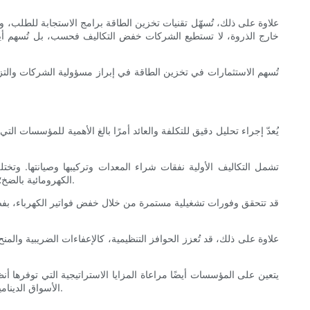
علاوة على ذلك، تُسهّل تقنيات تخزين الطاقة برامج الاستجابة للطلب، 
خارج الذروة، لا تستطيع الشركات خفض التكاليف فحسب، بل تُسهم أيضًا
تُسهم الاستثمارات في تخزين الطاقة في إبراز مسؤولية الشركات والتز
يُعدّ إجراء تحليل دقيق للتكلفة والعائد أمرًا بالغ الأهمية للمؤسسات ا
تشمل التكاليف الأولية نفقات شراء المعدات وتركيبها وصيانتها. وتختلف 
الكهرومائية بالضخ؛ إلا أن الأخيرة تتميز بعمر أطول وتأثير بيئي أقل. إضافةً إلى ذلك، يجب على المؤسسات مراعاة احتمالية حدوث اضطرابات تشغيلية أثناء عملية التركيب.
قد تتحقق وفورات تشغيلية مستمرة من خلال خفض فواتير الكهرباء، بفضل
علاوة على ذلك، قد تُعزز الحوافز التنظيمية، كالإعفاءات الضريبية و
يتعين على المؤسسات أيضًا مراعاة المزايا الاستراتيجية التي توفرها أ
الأسواق الديناميكية. وفي عصر تتطور فيه تفضيلات أصحاب المصلحة، يمكن لاستراتيجية طاقة استشرافية أن تعزز ولاء العملاء، مع إمكانية فتح آفاق جديدة في السوق.