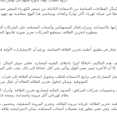
وتُمكّن القطاعات الصناعية من الاستفادة الكاملة من تسعير الكهرباء المتغير 
 في شبكة كهرباء أكثر توازنًا وكفاءة. ويتماشى هذا النهج بسلاسة مع جهود ال
امها بالاستدامة. ويتزايد إقبال المستهلكين وأصحاب المصلحة على الشركات الت
متطورة لتخزين الطاقة، تستطيع الشركات تعزيز صورة علامتها التجارية وتلبية الطلب المتزايد على استراتيجيات تشغيل مستدامة وأخلاقية.
لتي تفكر في تطبيق أنظمة تخزين الطاقة الصناعية. ورغم أن الاستثمارات الأولية ق
هذه التكاليف اختلافًا كبيرًا باختلاف التقنية المختارة. فعلى سبيل المثال، ت
 المشاركة في برامج الاستجابة للطلب وتحويل استخدام الطاقة إلى فترات انخ
الموثوقية. ويمكن لحلول تخزين الطاقة الفعالة أن تقلل من تآكل المعدات، مما يطيل عمرها ويقلل من تكاليف الإصلاح أو الاستبدال.
المنح وخصومات شركات المرافق، الجدوى المالية لمشاريع تخزين الطاقة. وتُدر
نظام كهربائي أكثر مرونة واستدامة. ونتيجة لذلك، قد تُقدم هذه الجهات دعمًا ماليًا للشركات المُبتكرة في مجال الطاقة.
نظمة تخزين الطاقة. فزيادة مرونة الطاقة، وتعزيز المرونة التشغيلية، وتحسين