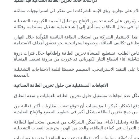
دراسات حالة: تخزين الطاقة الصناعية قيد التنفيذ
ن، ويُبرهن على كيفية تحسين الإنتاج مع تقليل البصمة الكربونية التشغيلية
لاستثمار الشركة من استغلال الطاقة الفائضة المُولّدة خلال النهار،
فاض الطلب، تستطيع المنشأة تخزين الطاقة وإطلاقها خلال فترات ذروة
 على التنفيذ الاستراتيجي، المصمم خصيصًا لتلبية الاحتياجات التشغيلية
المحددة.
الاتجاهات المستقبلية في حلول تخزين الطاقة الصناعية
فع الابتكار، يُمكن للمؤسسات أن تتوقع تقنيات بطاريات أكثر فعالية من
ك الطاقة وتحليل الأداء، مما يُمكّن الشركات من تحسين استخدامها للطاقة
جح أن تُطبّق سياسات أكثر فعالية تدعم دمج الطاقة المتجددة ومبادرات