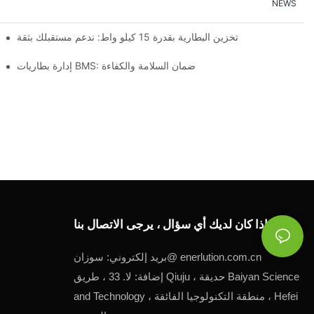
NEWS
تخزين البطارية بقدرة 15 كيلو واط: ندعم مستقبلك بثقة
إدارة بطاريات BMS: ضمان السلامة والكفاءة
إذا كان لديك أي سؤال ، يرجى الاتصال بنا.
enerlution.com.cn
سوزان@
بريد إلكتروني:
إضافة: لا. 33 ، طريق Qiuju ، حديقة Baiyan Science
and Technology ، منطقة التكنولوجيا الفائقة ، Hefei