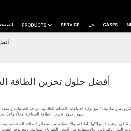
N
CASES
حل
SERVICE
الصفحة 
PRODUCTS
أفضل 
أفضل حلول تخزين الطاقة الص
بونية والتكاليف؟ مع تزايد احتياجات الطاقة العالمية، تواجه العمليات واسعة 
ظهور حلول تخزين الطاقة الصناعية مجالًا واعدًا يجب على الشركات استكشافه لتلبية متطلبات التشغيل وأهداف الاستدامة.
ً في ترشيد استهلاكها للطاقة، والاستفادة من مصادر الطاقة المتجددة، وتسهي
 التيار الكهربائي، والاستفادة من أسعار الكهرباء المواتية. ومع توفر العديد