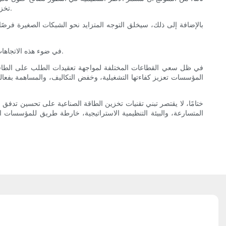
تخزين الطاقة. ويمكن للمنظمات التي تبقى على اطلاع دائم بهذه التغييرات وتستجيب لها أن تستفيد من الحوافز المالية المحتملة وتُسرّع التزامها بالاستدامة.
بالإضافة إلى ذلك، سيخلق التوجه المتزايد نحو الشبكات الصغيرة فرصًا
في ضوء هذه الاتجاهات الناشئة، ينبغي على الشركات التي تفكر في الاستثمار في تخزين الطاقة أن تظل مرنة، وأن تستفيد من الفرص المستقبلية مع استمرار تطور المشهد.
في ظل سعي القطاعات المختلفة لمواجهة تعقيدات الطلب على الطاقة ف
المؤسسات تعزيز كفاءتها التشغيلية، وخفض التكاليف، والمساهمة بفعالية
ختامًا، لا يقتصر تبني تقنيات تخزين الطاقة الصناعية على تحسين تدفق ا
المتسارعة، والبيئة التنظيمية الاستراتيجية، خارطة طريق للمؤسسات ال