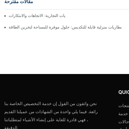
مقالات مقترحة
مستقبل تخزين البطاريات التجارية: الاتجاهات والابتكارات
بطاريات منزلية قابلة للتكديس: حلول موفرة للمساحة لتخزين الطاقة
QUI
نحن واثقون من القول إن خدمة التخصيص الخاصة بنا
تجات
رائعة. فيما يلي واحدة من الشهادات من عميلنا القديم
خدمة
، فهي قادرة للغاية على إنشاء الأشياء لمتطلباتنا
حالات
الدقيقة.