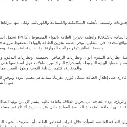
عات رئيسية: الأنظمة الميكانيكية والكيميائية والكهربائية. ولكل منها مزاياها 
تشمل أنظمة تخزين الطاقة 
اقع محددة. في المقابل، توفر أنظمة تخزين الطاقة بالهواء المضغوط مرونة في ال
واسعة النطاق. توفر دواليب الموازنة أوقات استجابة سريعة، ويمكن دمجها في أنظمة الشبكات الصغيرة، مما يسمح بإدارة دقيقة للطاقة.
ثل بطاريات الليثيوم أيون، وبطاريات الرصاص الحمضية، وبطاريات التدفق. وقد
مة والقضايا البيئية المرتبطة باستخراج المواد تثير تساؤلات حول استدامتها عل
والمختزلة، فتتميز بقابلية التوسع وطول العمر، مما يجعلها مناسبة للعمليات واسعة النطاق التي تتطلب فترات تفريغ طويلة.
 قادرة على إطلاق الطاقة بشكل فوري تقريباً، مما يدعم تنظيم التردد وتوفير الط
تقييماً شاملاً لنمط استهلاك الطاقة المحدد، وقدرات البنية التحتية، والقيود المالية.
ياح، تزداد الحاجة إلى تخزين الطاقة بكفاءة عالية. يتسم كل من توليد الطاق
تبقى الطاقة المتجددة الفائضة المولدة خلال فترات ذروة الإنتاج غير مستغلة،
ن الطاقة الفائضة المُولّدة خلال فترات انخفاض الطلب أو الظروف الجوية المو
ذروة الطلب. وهذا بدوره يُسهم في توفير إمدادات طاقة أكثر استقرارًا، ويعزز موثوقية العمليات التشغيلية بشكل عام.