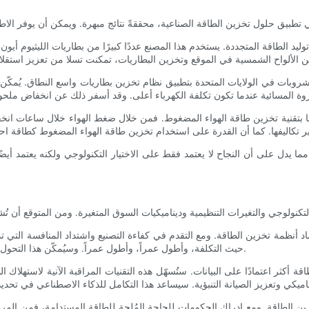
 توليد الطاقة المتجددة. يستخدم هذا المصنع عددًا كبيرًا من بطاريات الليثيوم أيو
ت في الولايات المتحدة بتطبيق نظام تخزين بطاريات واسع النطاق. يُمكّن هذا ا
ها بتقنية تخزين طاقة الهواء المضغوط. فمن خلال ضغط الهواء خلال ساعات انخ
ا يدل على أن النجاح لا يعتمد فقط على الاختيار التكنولوجي ولكنه يعتمد أيضًا
اد أنظمة تخزين الطاقة. ومع التقدم في كفاءة التصنيع واشتداد المنافسة التي تد
حيث التكلفة، وأطول عمراً، وأطول عمراً. وسيُمكّن هذا التحول من دمج تخزين الطاقة بشكل أكبر في خطوط التصنيع والإنتاج التقليدية.
طاقة أكثر اعتمادًا على البيانات. ستُسهّل هذه التقنيات المراقبة الآنية لاستهلا
خزين الطاقة. ومع إدراك الحكومات للحاجة المُلحة للطاقة المستدامة، فمن المر