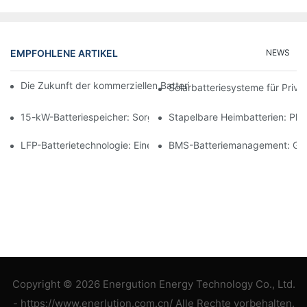
EMPFOHLENE ARTIKEL
NEWS
Die Zukunft der kommerziellen Batteriespeicherung: Trends und
Solarbatteriesysteme für Priv
15-kW-Batteriespeicher: Sorgen Sie für eine sichere Stromverso
Stapelbare Heimbatterien: Pl
LFP-Batterietechnologie: Eine nachhaltige Wahl für die Energie
BMS-Batteriemanagement: Gewä
Copyright © 2026 Energution Energy Technology Co., Ltd.
- https://www.enerlution.com.cn/ Alle Rechte vorbehalten.