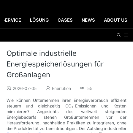
SERVICE
LÖSUNG
CASES
NEWS
ABOUT US
Optimale industrielle
Energiespeicherlösungen für
Großanlagen
2026-07-05
Enerlution
55
Wie können Unternehmen ihren Energieverbrauch effizient
steuern und gleichzeitig CO₂-Emissionen und Kosten
minimieren? Angesichts des weltweit steigenden
Energiebedarfs stehen Großunternehmen vor der
Herausforderung, nachhaltige Praktiken zu integrieren, ohne
die Produktivität zu beeinträchtigen. Der Aufstieg industrieller