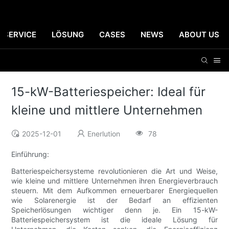
SERVICE
LÖSUNG
CASES
NEWS
ABOUT US
15-kW-Batteriespeicher: Ideal für
kleine und mittlere Unternehmen
2025-12-01
Enerlution
78
Einführung:
Batteriespeichersysteme revolutionieren die Art und Weise,
wie kleine und mittlere Unternehmen ihren Energieverbrauch
steuern. Mit dem Aufkommen erneuerbarer Energiequellen
wie Solarenergie ist der Bedarf an effizienten
Speicherlösungen wichtiger denn je. Ein 15-kW-
Batteriespeichersystem ist die ideale Lösung für