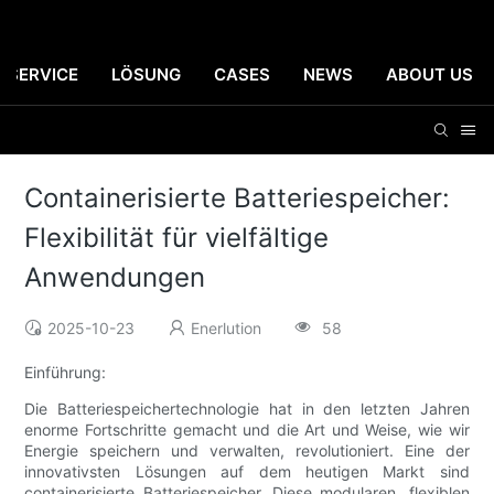
SERVICE
LÖSUNG
CASES
NEWS
ABOUT US
Containerisierte Batteriespeicher:
Flexibilität für vielfältige
Anwendungen
2025-10-23
Enerlution
58
Einführung:
Die Batteriespeichertechnologie hat in den letzten Jahren
enorme Fortschritte gemacht und die Art und Weise, wie wir
Energie speichern und verwalten, revolutioniert. Eine der
innovativsten Lösungen auf dem heutigen Markt sind
containerisierte Batteriespeicher. Diese modularen, flexiblen