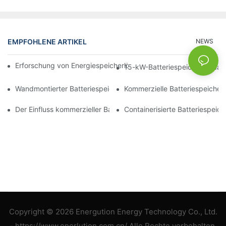
EMPFOHLENE ARTIKEL
NEWS
Erforschung von Energiespeicherlösungen für eine nachhaltige 
15-kW-Batteriespeicher: Ideal 
Wandmontierter Batteriespeicher: Die clevere Wahl für Hausbesi
Kommerzielle Batteriespeicher
Der Einfluss kommerzieller Batteriespeicher auf das Energiem
Containerisierte Batteriespeiche
Copyright © 2026 Energution Energy Technology Co., Ltd.
- https://www.enerlution.com.cn/ Alle Rechte vorbehalten.