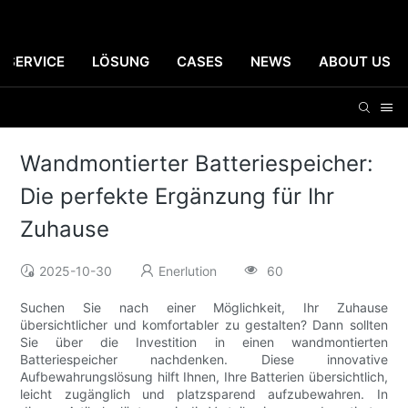
SERVICE
LÖSUNG
CASES
NEWS
ABOUT US
Wandmontierter Batteriespeicher:
Die perfekte Ergänzung für Ihr
Zuhause
2025-10-30
Enerlution
60
Suchen Sie nach einer Möglichkeit, Ihr Zuhause
übersichtlicher und komfortabler zu gestalten? Dann sollten
Sie über die Investition in einen wandmontierten
Batteriespeicher nachdenken. Diese innovative
Aufbewahrungslösung hilft Ihnen, Ihre Batterien übersichtlich,
leicht zugänglich und platzsparend aufzubewahren. In