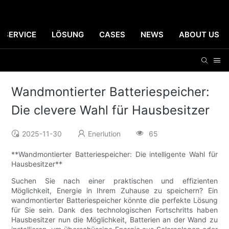
SERVICE
LÖSUNG
CASES
NEWS
ABOUT US
Wandmontierter Batteriespeicher:
Die clevere Wahl für Hausbesitzer
2025-11-30
Enerlution
65
**Wandmontierter Batteriespeicher: Die intelligente Wahl für
Hausbesitzer**
Suchen Sie nach einer praktischen und effizienten
Möglichkeit, Energie in Ihrem Zuhause zu speichern? Ein
wandmontierter Batteriespeicher könnte die perfekte Lösung
für Sie sein. Dank des technologischen Fortschritts haben
Hausbesitzer nun die Möglichkeit, Batterien an der Wand zu