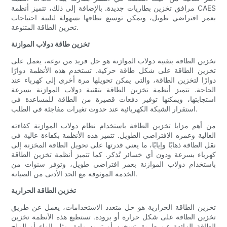
مرافق تخزين بطاريات جديدة. بالإضافة إلى ذلك، تتميز أنظمة CAES
بعمر افتراضي طويل، ويمكن توسيع نطاقها بسهولة لتلبية احتياجات
تخزين الطاقة المتنوعة.
تخزين طاقة دولاب الموازنة
تخزين الطاقة بتقنية دولاب الموازنة هو حل فريد من نوعه، يعمل على
تخزين الطاقة على شكل طاقة حركية. تستخدم هذه الأنظمة دوارًا
دوارًا لتخزين الطاقة، والتي يمكن تحويلها مرة أخرى إلى كهرباء عند
الحاجة. تتميز أنظمة تخزين الطاقة بتقنية دولاب الموازنة بسرعة
استجابتها، ويمكنها توفير دفعات قصيرة من الطاقة للمساعدة في
استقرار الشبكة الكهربائية عند حدوث تغيرات مفاجئة في الطلب.
من أهم مزايا تخزين الطاقة باستخدام نظام دولاب الموازنة كفاءته
العالية وعمره الافتراضي الطويل. تتميز هذه الأنظمة بكفاءة عالية في
نقل الطاقة ذهابًا وإيابًا، ما يعني قدرتها على تحويل الطاقة المخزنة إلى
كهرباء بسرعة ودون أي خسائر تُذكر. كما تتميز أنظمة تخزين الطاقة
باستخدام دولاب الموازنة بعمر افتراضي طويل، وتوفر سنوات من
الخدمة الموثوقة مع الحد الأدنى من الصيانة.
تخزين الطاقة الحرارية
تخزين الطاقة الحرارية هو حل متعدد الاستخدامات، يعمل عن طريق
تخزين الطاقة على شكل حرارة أو برودة. تستطيع هذه الأنظمة تخزين
الطاقة الزائدة عن طريق تسخين أو تبريد مادة، مثل الماء أو الملح