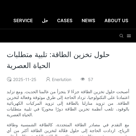
ABOUT US
NEWS
CASES
حل
SERVICE
حلول تخزين الطاقة: تلبية متطلبات
الحياة العصرية
2025-11-25
Enerlution
57
أصبحت حلول تخزين الطاقة جزءًا لا يتجزأ من عالمنا الحديث. ومع تزايد
اعتمادنا على التكنولوجيا، تزداد الحاجة إلى طرق موثوقة وفعالة لتخزين
الطاقة. من تزويد منازلنا بالطاقة إلى تزويد المركبات الكهربائية
بالوقود، تلعب أنظمة تخزين الطاقة دورًا محوريًا في تلبية متطلبات
الحياة العصرية.
مع التقدم في مصادر الطاقة المتجددة، كالطاقة الشمسية وطاقة
الرياح، ازدادت الحاجة إلى حلول فعّالة لتخزين الطاقة أكثر من أي