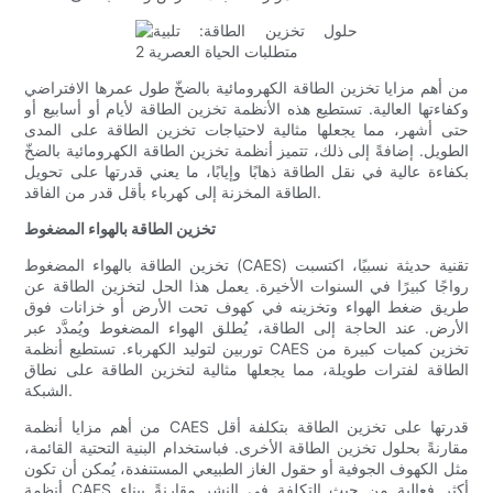
من أهم مزايا تخزين الطاقة الكهرومائية بالضخّ طول عمرها الافتراضي
وكفاءتها العالية. تستطيع هذه الأنظمة تخزين الطاقة لأيام أو أسابيع أو
حتى أشهر، مما يجعلها مثالية لاحتياجات تخزين الطاقة على المدى
الطويل. إضافةً إلى ذلك، تتميز أنظمة تخزين الطاقة الكهرومائية بالضخّ
بكفاءة عالية في نقل الطاقة ذهابًا وإيابًا، ما يعني قدرتها على تحويل
الطاقة المخزنة إلى كهرباء بأقل قدر من الفاقد.
تخزين الطاقة بالهواء المضغوط
تخزين الطاقة بالهواء المضغوط (CAES) تقنية حديثة نسبيًا، اكتسبت
رواجًا كبيرًا في السنوات الأخيرة. يعمل هذا الحل لتخزين الطاقة عن
طريق ضغط الهواء وتخزينه في كهوف تحت الأرض أو خزانات فوق
الأرض. عند الحاجة إلى الطاقة، يُطلق الهواء المضغوط ويُمدَّد عبر
توربين لتوليد الكهرباء. تستطيع أنظمة CAES تخزين كميات كبيرة من
الطاقة لفترات طويلة، مما يجعلها مثالية لتخزين الطاقة على نطاق
الشبكة.
من أهم مزايا أنظمة CAES قدرتها على تخزين الطاقة بتكلفة أقل
مقارنةً بحلول تخزين الطاقة الأخرى. فباستخدام البنية التحتية القائمة،
مثل الكهوف الجوفية أو حقول الغاز الطبيعي المستنفدة، يُمكن أن تكون
أنظمة CAES أكثر فعالية من حيث التكلفة في النشر مقارنةً ببناء