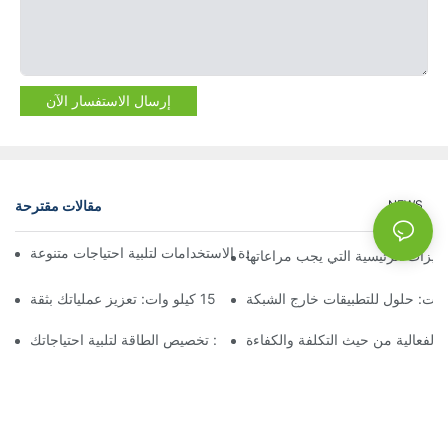
إرسال الاستفسار الآن
مقالات مقترحة
NEWS
البطاريات في حاويات: حلول متعددة الاستخدامات لتلبية احتياجات متنوعة
لميزات الرئيسية التي يجب مراعاتها
يات: حلول للتطبيقات خارج الشبكة
تخزين البطارية بقدرة 15 كيلو وات: تعزيز عملياتك بثقة
: الفعالية من حيث التكلفة والكفاءة
تخزين البطاريات القابلة للتكديس: تخصيص الطاقة لتلبية احتياجاتك