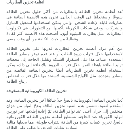
أنظمة تخزين البطاريات
تُعد أنظمة تخزين الطاقة بالبطاريات من أكثر حلول تخزين الطاقة
شيوعًا واستخدامًا في الوقت الحالي. تخزن هذه الأنظمة الطاقة في
بطاريات قابلة لإعادة الشحن، والتي يمكن استخدامها لتشغيل المنازل
والشركات، وحتى شبكات الكهرباء بأكملها. مع التطورات في تكنولوجيا
البطاريات، مثل بطاريات الليثيوم أيون، أصبحت هذه الأنظمة أكثر كفاءةً
وفعاليةً من حيث التكلفة من أي وقت مضى.
من أهم مزايا أنظمة تخزين البطاريات قدرتها على تخزين الطاقة
لاستخدامها خلال فترات ذروة الطلب أو عند عدم توفر مصادر الطاقة
المتجددة. يساعد هذا على استقرار الشبكة وتقليل الحاجة إلى محطات
توليد الطاقة باهظة الثمن خلال فترات الذروة. بالإضافة إلى ذلك، يمكن
استخدام أنظمة تخزين البطاريات أيضًا لتخزين الطاقة الفائضة من
مصادر متجددة، مثل الألواح الشمسية، لاستخدامها خلال فترات انخفاض
إنتاج الطاقة.
تخزين الطاقة الكهرومائية المضخوخة
يُعدّ تخزين الطاقة الكهرومائية بالضخّ حلاً شائعًا آخر لتخزين الطاقة، وقد
استُخدم لعقود. تتضمن هذه التقنية تخزين الطاقة بضخّ المياه من خزان
منخفض إلى خزان أعلى عند توافر الطاقة، ثمّ إعادة إطلاقها عبر توربين
لتوليد الكهرباء عند الحاجة. تستطيع أنظمة تخزين الطاقة الكهرومائية
بالضخّ تخزين كميات كبيرة من الطاقة لفترات طويلة، مما يجعلها مثالية
لموازنة تقلبات العرض والطلب على الطاقة.