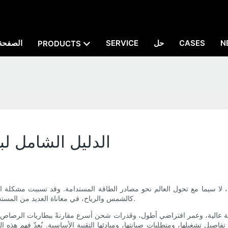
N
CASES
حل
SERVICE
الصفحة 
PRODUCTS
الدليل الشامل لب
ء، لا سيما مع تحول العالم نحو مصادر الطاقة المستدامة. وقد تسببت مشكلة 
كالشمس والرياح، في معاناة العديد من المستخدمين من عدم استقرار توافر الطاقة وارتفاع التكاليف المرتبطة بهدرها.
اقة عالية، وعمر افتراضي أطول، وقدرات شحن أسرع مقارنةً ببطاريات الرصاص ا
فاصيل تشغيلها، ومتطلبات صيانتها، ومبادئها التقنية الأساسية. يُعدّ فهم هذه