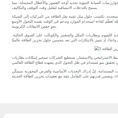
ارزميات الصيانة التنبؤية تحديد أوجه القصور والأعطال المحتملة، مما
يسمح بالتدخلات الاستباقية لتقليل وقت التوقف والتكاليف.
ل الطاقة من المركبات إلى الشبكة (V2G) زخمًا متزايدًا. يتيح هذا الابتكار للمركبات الكهربائية أن تعمل كمصادر طاقة متنقلة قادرة على إعادة شحن الشبكة خلال
طة تُعظّم كفاءة استخدام الموارد وتدعم في الوقت نفسه التحول الأوسع
نحو خفض الانبعاثات الكربونية.
 الليثيوم وبطاريات النيكل والمنغنيز والكوبالت على السوق الحالية،
يط الاستراتيجي والاستثمار، تستطيع الشركات تسخير إمكانات بطاريات
ات المستدامة. إنّ إدراك التحديات الأساسية والفرص المحورية سيمكّن