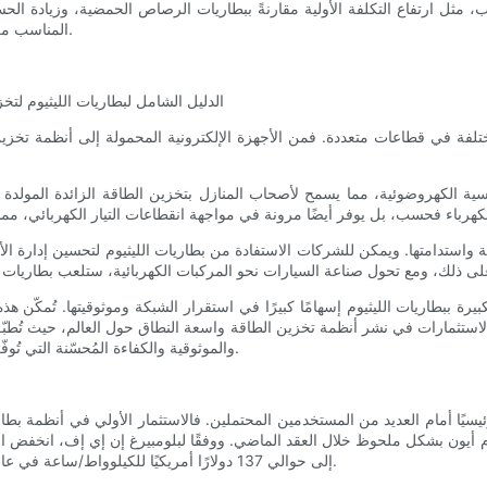
، مثل ارتفاع التكلفة الأولية مقارنةً ببطاريات الرصاص الحمضية، وزيادة الحسا
المناسب من بطاريات الليثيوم بناءً على احتياجات التطبيق المحددة أمرًا بالغ الأهمية.
تلفة في قطاعات متعددة. فمن الأجهزة الإلكترونية المحمولة إلى أنظمة تخزين
مسية الكهروضوئية، مما يسمح لأصحاب المنازل بتخزين الطاقة الزائدة المولدة خ
ة واستدامتها. ويمكن للشركات الاستفادة من بطاريات الليثيوم لتحسين إدارة 
ة ببطاريات الليثيوم إسهامًا كبيرًا في استقرار الشبكة وموثوقيتها. تُمكّن هذ
الاستثمارات في نشر أنظمة تخزين الطاقة واسعة النطاق حول العالم، حيث تُطبّق
والموثوقية والكفاءة المُحسّنة التي تُوفّرها بطاريات الليثيوم ميزةً جذابةً لجميع الجهات المعنية في قطاع الطاقة.
رئيسيًا أمام العديد من المستخدمين المحتملين. فالاستثمار الأولي في أنظمة بطا
إلى حوالي 137 دولارًا أمريكيًا للكيلوواط/ساعة في عام 2020، مما يدل على اتجاه واعد نحو زيادة القدرة على تحمل التكاليف.