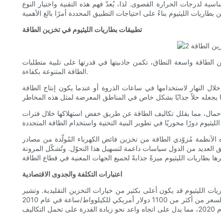
سية لدرجات الحرارة القصوى. لذا، يُعدّ فهم هذه التقنية واختيار النوع
تطبيقات بطاريات الليثيوم في تخزين الطاقة
 الطاقة واسعة النطاق، تكمن جاذبيتها في قدرتها على تلبية متطلبات
الطاقة المتنوعة بكفاءة.
لال النهار لاستخدامها في ساعات الذروة أو عندما يكون إنتاج الطاقة
الأحمال، مما يقلل تكاليف الطاقة عن طريق خفض استهلاكها خلال فترات
ه الأنظمة مُزوّدي الطاقة من تخزين فائض الكهرباء المُولّدة من مصادر
 العديد من الدول سياسات داعمة لتسهيل هذا التحوّل. وتُشكّل المرونة
اعتبارات التكلفة والجدوى الاقتصادية
ريات الليثيوم قد يكون أعلى بكثير من خيارات التخزين التقليدية. وتشير
التقديرات إلى انخفاض متوسط ​​تكلفة الكيلوواط/ساعة لبطاريات الليثيوم أيون بشكل ملحوظ خلال العقد الماضي. ووفقًا لبلومبيرغ إن إي إف، انخفض السعر من أكثر من 1100 دولار أمريكي للكيلوواط/ساعة في عام 2010