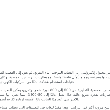
ر محلول إلكتروليتي إلى القطب الموجب أثناء التفريغ، ثم تعود إلى القطب السا
ا بسرعة، وهو ما يُمثّل تناقضًا واضحًا مع بطاريات الرصاص الحمضية. وتُلبّي أنواع مختلفة من بطاريات 
وأكسيد كوبالت الليثيوم (LCO)، احتياجات استخدام مُحدّدة، بدءًا من المركبات الكهربائية وصولًا إلى حلول تخزين الطاقة الثابتة.
كبير في التكاليف على المدى الطويل. إضافةً إلى ذل
الافتراضي. يُعد هذا الجانب بالغ الأهمية لزيادة كفاءة أنظمة تخزين الطاقة، مما يشجع المستخدمين على التحول إلى تقنية الليثيوم.
ا يتيح مرونة أكبر في التركيب. وهذا مفيدٌ للغاية في التطبيقات التي تتطلب 