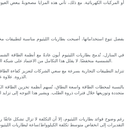
أو المركبات الكهربائية. مع ذلك، تأتي هذه المزايا مصحوبةً ببعض العيوب
بفضل تنوع استخداماتها، أصبحت بطاريات الليثيوم مناسبة لتطبيقات مخ
في المنازل، تُدمج بطاريات الليثيوم أيون عادةً مع أنظمة الطاقة الش
الشمسية منخفضًا. لا يقلل هذا التكامل من الاعتماد على شبكة الكهرباء فحسب، بل يوفر أيضًا مرونة في مواجهة انقطاعات التيار الكهربائي، مما يجعله حلاً جذابًا بشكل خاص في المناطق المعرضة لمثل هذه المخاطر.
تتزايد التطبيقات التجارية بسرعة مع سعي الشركات لتعزيز كفاءة الطاق
الذروة. علاوة على ذلك، ومع تحول صناعة السيارات نحو المركبات الكهربائية، ستلعب بطاريات الليثيوم دورًا محوريًا في تطوير البنية التحتية واستخدام الطاقة المتجددة.
بالنسبة لمحطات الطاقة واسعة النطاق، تُسهم أنظمة تخزين الطاقة الكبير
متجددة وتوزيعها خلال فترات ذروة الطلب. ويشير هذا التوجه إلى تزايد 
رغم وضوح فوائد بطاريات الليثيوم، إلا أن التكلفة لا تزال تشكل عائقًا 