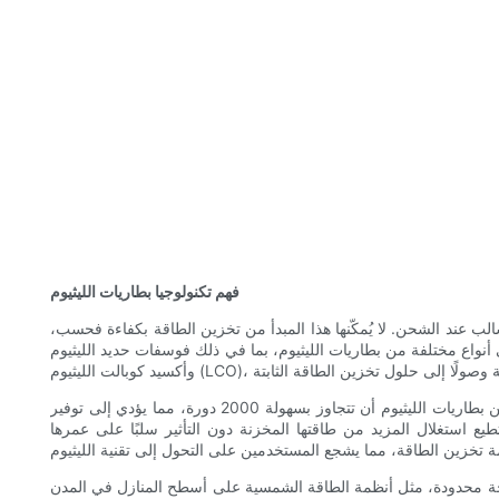
فهم تكنولوجيا بطاريات الليثيوم
لب عند الشحن. لا يُمكّنها هذا المبدأ من تخزين الطاقة بكفاءة فحسب،
الليثيوم، بما في ذلك فوسفات حديد الليثيوم (LiFePO4)، وليثيوم نيكل منغنيز كوبالت (NMC)،
من أبرز مزايا بطاريات الليثيوم عمرها الطويل. فبينما تدوم بطارية الرصاص الحمضية التقليدية من 500 إلى 800 دورة شحن وتفريغ، يمكن للعديد من بطاريات الليثيوم أن تتجاوز بسهولة 2000 دورة، مما يؤدي إلى توفير
ك، تتميز هذه البطاريات بقدرة تفريغ عالية جدًا، تصل غالبًا إلى 80-100%، مما يعني أنها تستطيع استغلال المزيد من طاقتها المخزنة دون التأثير سلبًا على عمرها
مساحة محدودة، مثل أنظمة الطاقة الشمسية على أسطح المنازل في المدن