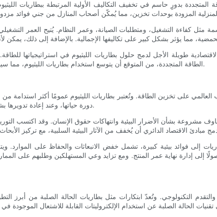
المتجددة بدورٍ حاسم في تخفيف التكاليف الأولية المرتبطة ببطاريات الليثي
 مثل كفاءة التشغيل، ومتطلبات الصيانة، وعمر النظام. يُتيح العمر التشغيلي ا
اقتصادية طويلة الأجل لدمج حلول بطاريات الليثيوم في استراتيجياتها للطاقة.
الطاقة المتجددة، من المتوقع أن يتوسع استخدام بطاريات الليثيوم، مما سيؤدي إلى خفض التكاليف بشكل أكبر من خلال وفورات الحجم في الإنتاج.
لطلب العالمي على تخزين الطاقة. وتُعتبر بطاريات الليثيوم عمومًا أكثر استدامة 
دورة حياتها، وعند إعادة تدويرها بشكل صحيح، تسمح باستخلاص مواد قيّمة مثل الليثيوم والكوبالت والنيكل.
خاوف مشروعة بشأن الأضرار البيئية وانتهاكات حقوق الإنسان. وقد اكتسب التور
يات إلى فوائد بيئية كبيرة، تشمل خفض الانبعاثات والحفاظ على الموارد. ويت
وصولًا إلى إدارة نهاية عمر المنتج. ومع تزايد وعي المستهلكين وطلبهم على ال
التقدم التكنولوجي. وتُعدّ ابتكارات مثل بطاريات الحالة الصلبة من أبرز التط