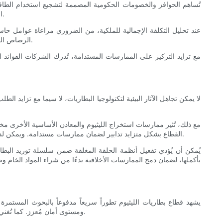
تُساهم الحوافز والخصومات الحكومية المصممة لتشجيع استخدام الطاقة 
المنزلية المزودة بوحدات تخزين، مما يُمكّن أصحاب المنازل من جني فوائد مزدوجة تتمثل في الاستقلال في مجال الطاقة وتحقيق وفورات طويلة الأجل.
عند تحليل التكلفة الإجمالية للملكية، من الضروري مراعاة عوامل حاسمة
الرصاص الحمضية، مما يؤثر بشكل كبير على تكاليفها الإجمالية. بالإضافة إلى ذلك، يمكن لأنظمة الإدارة المتقدمة تحسين أداء البطارية، مما يزيد من عائد الاستثمار.
مع تزايد التركيز على الممارسات المستدامة، تُدرك الشركات الفوائد ال
لا يمكن تجاهل الآثار البيئية لتكنولوجيا البطاريات، لا سيما مع تزايد ا
مع ذلك، تُثير ممارسات استخراج الليثيوم والمعادن الأساسية الأخرى م
القطاع بشكل متزايد تدابير لضمان ممارسات مستدامة. ويمكن لدمج مبادئ الاقتصاد الدائري أن يُخفف من الآثار البيئية السلبية، مع تركيز الأبحاث على حلول إعادة التدوير المبتكرة لإعادة استخدام البطاريات المستهلكة.
يُمكن أن يُؤدي تفعيل أنظمة الحلقة المغلقة ضمن سلسلة توريد البطار
بأكملها، لضمان دمج الممارسات الأخلاقية بدءًا من شراء المواد الخام 
يشهد قطاع بطاريات الليثيوم تطوراً سريعاً مدفوعاً بالبحوث المستمرة و
ومستوى أمان مُعزز. كما تُغني تقنيات الحالة الصلبة عن استخدام الإلكتروليتات القابلة للاشتعال الموجودة في محاليل أيونات الليثيوم السائلة، مما يجعلها أكثر أماناً واستقراراً بطبيعتها.