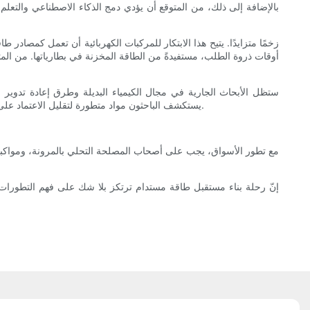
بالإضافة إلى ذلك، من المتوقع أن يؤدي دمج الذكاء الاصطناعي والتعلم 
أوقات ذروة الطلب، مستفيدةً من الطاقة المخزنة في بطارياتها. من المت
ستظل الأبحاث الجارية في مجال الكيمياء البديلة وطرق إعادة تدوير ال
يستكشف الباحثون مواد متطورة لتقليل الاعتماد على الموارد الشحيحة مع تحسين الأداء. وبشكل عام، يبدو مستقبل بطاريات الليثيوم واعدًا، إذ تتميز بالابتكارات التي تعد بتحسين حلول تخزين الطاقة عالميًا.
مع تطور الأسواق، يجب على أصحاب المصلحة التحلي بالمرونة، ومواكبة 
إنّ رحلة بناء مستقبل طاقة مستدام ترتكز بلا شك على فهم التطورات في