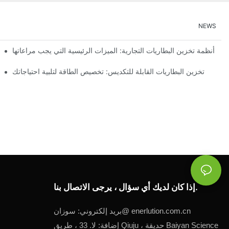
NEWS
أنظمة تخزين البطاريات التجارية: الميزات الرئيسية التي يجب مراعاتها
تخزين 
تخزين البطاريات القابلة للتكديس: تخصيص الطاقة لتلبية احتياجاتك
إذا كان لديك أي سؤال ، يرجى الاتصال بنا.
enerlution.com.cn
سوزان@
بريد إلكتروني:
إضافة: لا. 33 ، طريق Qiuju ، حديقة Baiyan Science