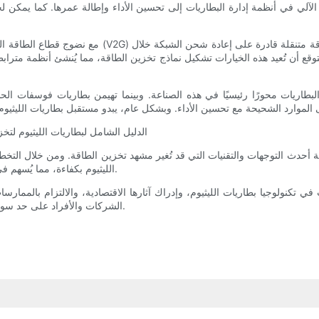
الآلي في أنظمة إدارة البطاريات إلى تحسين الأداء وإطالة عمرها. كما يمكن لخو
مع نضوج قطاع الطاقة المتجددة، تكتسب حلول مثل تقنية نق
وقع أن تُعيد هذه الخيارات تشكيل نماذج تخزين الطاقة، مما يُنشئ أنظمة متراب
بطاريات محورًا رئيسيًا في هذه الصناعة. وبينما تهيمن بطاريات فوسفات الحديد
أحدث التوجهات والتقنيات التي قد تُغير مشهد تخزين الطاقة. ومن خلال التخط
الليثيوم بكفاءة، مما يُسهم في تحقيق نمو مستدام في ظل التحول الذي يشهده قطاع الطاقة العالمي.
 تكنولوجيا بطاريات الليثيوم، وإدراك آثارها الاقتصادية، والالتزام بالممارس
الشركات والأفراد على حد سواء، ويضمن قدرتهم على التعامل بثقة مع تعقيدات تخزين الطاقة الحديثة.