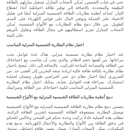
حتى في غياب الشمس، يُمكن لأصحاب المنازل تشغيل منازلهم بالطاقة
النظيفة والمتجددة. بالإضافة إلى توفير طاقة احتياطية أثناء انقطاع
التيار، تُساعد أنظمة بطاريات الطاقة الشمسية المنزلية أيضًا في تقليل
الاعتماد على الشبكة وتوفير المال على فواتير الكهرباء على المدى
الطويل. من خلال دمج نظام البطاريات مع الألواح الشمسية، يُمكن
لأصحاب المنازل تعزيز استقلاليتهم في مجال الطاقة وتقليل تأثيرهم
على البيئة.
اختيار نظام البطارية الشمسية المنزلية المناسب
عند اختيار نظام بطارية شمسية منزلي، هناك عدة عوامل يجب
مراعاتها. من أهمها حجم النظام، والذي يجب أن يتناسب مع احتياجاتك
من الطاقة والمساحة المتاحة للتركيب. بالإضافة إلى ذلك، يُنصح باختيار
نظام بطارية بكثافة طاقة عالية لزيادة سعة التخزين إلى أقصى حد. من
الضروري أيضًا اختيار نظام ذي عمر افتراضي طويل وضمان لحماية
استثمارك. بمراعاة هذه العوامل بعناية، يمكنك اختيار نظام البطارية
الشمسية المنزلي المناسب لتلبية احتياجاتك من الطاقة وميزانيتك.
دمج أنظمة بطاريات الطاقة الشمسية المنزلية مع الألواح الشمسية
يتضمن دمج نظام بطارية الطاقة الشمسية المنزلية مع الألواح الشمسية
توصيل البطارية بمصفوفة الطاقة الشمسية لتخزين الطاقة الزائدة.
تتطلب هذه العملية عادةً تركيب وحدة تحكم في الشحن وعاكس للتحكم
في تدفق الطاقة بين الألواح والبطارية والأحمال الكهربائية. بدمج هذه
المكونات، يمكن لأصحاب المنازل ضمان مصدر طاقة احتياطي موثوق