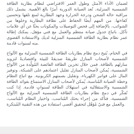
لضمان الأداء الأمثل وطول العمر الافتراضي لنظام بطارية الطاقة
الشمسية المنزلية، تُعد الصيانة الدورية أمرًا بالغ الأهمية. يشمل ذلك
مراقبة حالة الشحن ودرجة الحرارة وجهد البطارية لمنع تلفها وتحسين
كفاءتها. من المهم أيضًا الحفاظ على نظافة البطارية وخلوها من
الشوائب، بالإضافة إلى فحص التوصيلات والمكونات بحثًا عن أي علامات
تآكل. باتباع جدول صيانة منتظم والعمل مع فني مؤهل، يمكنك إطالة
عمر نظام بطارية الطاقة الشمسية المنزلية لديك والاستفادة القصوى
منه لسنوات قادمة.
في الختام، يُتيح دمج نظام بطاريات الطاقة الشمسية المنزلية مع الألواح
الشمسية لأصحاب المنازل طريقةً صديقةً للبيئة واقتصاديةً لتزويد
منازلهم بالطاقة. فمن خلال تخزين الطاقة الفائضة المُولّدة من الألواح
الشمسية، يُمكن لأصحاب المنازل تقليل اعتمادهم على الشبكة، وتوفير
المال على فواتير الكهرباء، وتقليل بصمتهم الكربونية. مع اتباع النظام
وخطة الصيانة المُناسبة، يُمكن لأصحاب المنازل الاستمتاع بفوائد الطاقة
الشمسية والاستقلالية في استهلاك الطاقة لسنواتٍ قادمة. إذا كنت
تُفكّر في دمج نظام بطاريات الطاقة الشمسية المنزلية مع الألواح
الشمسية، فتأكد من إجراء بحثك المُناسب، واختيار النظام المُناسب،
والعمل مع فنيّ مُؤهّل لتحقيق أقصى استفادة من هذه التقنية المُبتكرة.