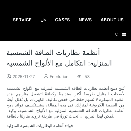
ABOUT US
NEWS
CASES
حل
SERVICE
أنظمة بطاريات الطاقة الشمسية
المنزلية: التكامل مع الألواح الشمسية
2025-11-27
Enerlution
53
يُتيح دمج أنظمة بطاريات الطاقة الشمسية المنزلية مع الألواح الشمسية
لأصحاب المنازل طريقةً أكثر استدامةً وكفاءةً لتشغيل منازلهم. هذه
التقنية المبتكرة لا تُسهم فقط في خفض تكاليف الكهرباء، بل تُقلل أيضًا
من البصمة الكربونية لمنزلك. في هذه المقالة، سنستكشف فوائد دمج
أنظمة بطاريات الطاقة الشمسية المنزلية مع الألواح الشمسية، وكيف
يُمكن لهذا المزيج أن يُحدث ثورةً في طريقة تزويد منازلنا بالطاقة.
فوائد أنظمة البطاريات الشمسية المنزلية