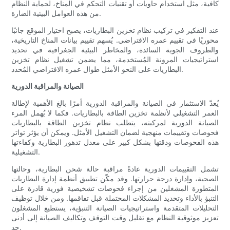
كافية، مثل استخدام حاويات أو تقنيات التحكم في المناخ، لحماية النظام
من هذه العوامل البيئية الضارة.
عند التفكير في تركيب نظام تخزين البطاريات، يصبح اختيار الموقع جانبًا
محوريًا في تقييم عمره الافتراضي. يُسهم تقييم بيانات المناخ التاريخية،
والظروف الجوية السائدة، والمخاطر البيئية الجغرافية في تحديد
استراتيجيات المرونة المُستخدمة، مما يضمن تشغيل نظام تخزين
البطاريات على النحو الأمثل طوال عمره الافتراضي المُحدد.
الصيانة والمراقبة الدورية
يُعدّ الاستثمار في الصيانة والمراقبة الدورية أمرًا بالغ الأهمية لإطالة
العمر التشغيلي لأنظمة تخزين الطاقة بالبطاريات. فكما لا يُهمل المرء
الصيانة الدورية لمركبته، يتطلب نظام تخزين الطاقة بالبطاريات
فحوصات وتقييمات منهجية لضمان التشغيل الأمثل. ويمكن أن يؤثر تواتر
هذه الفحوصات ودقتها بشكل كبير على معدل تدهور البطارية وكفاءتها
التشغيلية.
تشمل التقييمات الدورية عادةً مراقبة حالة شحن البطارية، وحالتها
الصحية، وإدارة درجة حرارتها. وقد مكّن تطبيق أنظمة إدارة البطاريات
المتطورة المشغلين من إجراء فحوصات تشخيصية فورية قادرة على
التنبؤ بالأداء وتحديد المشكلات المحتملة قبل تفاقمها. ومن خلال توظيف
التحليلات المتقدمة واستراتيجيات الصيانة التنبؤية، يستطيع المشغلون
تعزيز موثوقية النظام مع تقليل وقت التوقف وتكاليف الصيانة إلى أدنى
حد.