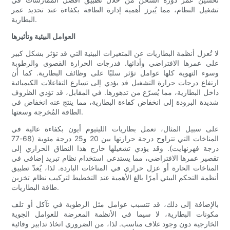
تشغيل النظام، مما يُبرز أهمية إدارة الطاقة بكفاءة عند تحديد عمر
البطارية.
العوامل البيئية وتأثيرها
لا تُعزل أنظمة البطاريات عن المتغيرات البيئية التي قد تؤثر بشكل كبير
على عمرها الافتراضي وأدائها. فدرجات الحرارة القصوى والرطوبة
وسوء التهوية كلها عوامل تؤثر سلبًا على وظائف البطارية. كما أن
ارتفاع درجات حرارة التشغيل قد يؤدي إلى تسارع التفاعلات الكيميائية
داخل البطارية، مما يُسرّع من تدهورها. في المقابل، قد تؤدي الظروف
شديدة البرودة إلى انخفاض كفاءة البطارية، مما ينتج عنه انخفاض في
الطاقة المُخرجة وسعتها.
على سبيل المثال، تعمل بطاريات الليثيوم أيون بكفاءة عالية في
المناخات التي تتراوح درجة حرارتها بين 20 و25 درجة مئوية (68-77
درجة فهرنهايت). وقد يؤدي تشغيلها خارج هذا النطاق الحراري إلى
تقصير عمرها الافتراضي، مما يستدعي استخدام نظام تبريد إضافي في
المناخات الحارة أو عزل حراري في المناخات الباردة. لذا، يُعدّ تطبيق
أنظمة التحكم البيئي أمرًا بالغ الأهمية عند التخطيط لتركيب نظام تخزين
طاقة البطاريات.
بالإضافة إلى ذلك، قد تتسبب عوامل مثل الرطوبة في تآكل أو تلف
مكونات البطارية، لا سيما في الأنظمة المعرضة للعوامل الجوية
الخارجية دون وجود غلاف مناسب. لذا، من الضروري اتخاذ تدابير وقائية