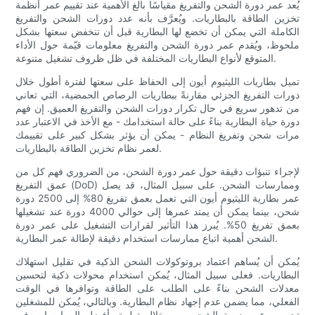
يُعد عمر دورة الشحن والتفريغ مقياسًا بالغ الأهمية عند تقييم عمر أنظمة
تخزين الطاقة بالبطاريات. ويُعرَّف بأنه عدد دورات الشحن والتفريغ
الكاملة التي يمكن أن تخضع لها البطارية قبل أن تنخفض سعتها بشكل
ملحوظ، ويُقدم عمر دورة الشحن والتفريغ معلومات قيّمة حول الأداء
المتوقع لأنواع البطاريات المختلفة في ظل ظروف تشغيل متنوعة.
تميل بطاريات الليثيوم أيون إلى الحفاظ على سعتها لفترة أطول خلال
دورات التفريغ الجزئي مقارنةً ببطاريات الرصاص الحمضية، التي تعاني
من تدهور سريع في حال تكرار دورات الشحن والتفريغ العميق. إن فهم
دورة حياة البطارية بناءً على حالة استخدامك - مع الأخذ في الاعتبار عدد
مرات شحن وتفريغ النظام - يمكن أن يؤثر بشكل كبير على تقييمك
لعمر نظام تخزين الطاقة بالبطاريات.
لإجراء تنبؤات دقيقة حول عمر دورة الشحن، من الضروري فهم كل من
عمق التفريغ (DoD) وممارسات الشحن. على سبيل المثال، قد يصل
عمر بطارية الليثيوم أيون التي تعمل بعمق تفريغ 80% إلى 2500 دورة
شحن، بينما يمكن أن يمتد عمرها إلى حوالي 4000 دورة عند تشغيلها
بعمق تفريغ 50%. يُبرز هذا التأثير لقرارات التشغيل على عمر دورة
الشحن أهمية اتباع ممارسات استخدام دقيقة لإطالة عمر البطارية.
يُمكن أن يُساهم اعتماد بروتوكولات الشحن الذكية في تقليل استهلاك
البطاريات. فعلى سبيل المثال، يُمكن استخدام محولات ذكية لتحسين
معدلات الشحن بناءً على الطلب على الطاقة وتوافرها في الوقت
الفعلي، مما يضمن عدم إجهاد نظام البطارية. وبالتالي، يُمكن للمشغلين
تحسين عمر دورة الشحن من خلال تطبيق أفضل الممارسات في