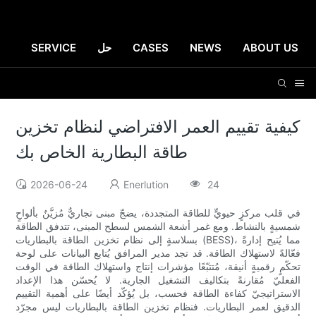
ABOUT US
NEWS
CASES
حل
SERVICE
كيفية تقييم العمر الافتراضي لنظام تخزين
طاقة البطارية الخاص بك
2026-06-24
Enerlution
24
في قلب مركزٍ حيويٍّ للطاقة المتجددة، يضجّ مبنى تجاريٌّ مُزيَّنٌ بألواحٍ
شمسيةٍ بالنشاط. ومع غمر أشعة الشمس لسطح المبنى، تتدفق الطاقة
بسلاسةٍ إلى نظام تخزين الطاقة بالبطاريات (BESS)، مما يُتيح إدارةً
فعّالةً لاستهلاك الطاقة. قد تجد مدير المرافق يُتابع البيانات على لوحة
تحكّمٍ رقميةٍ أنيقة، مُتتبّعًا مؤشرات إنتاج واستهلاك الطاقة في الوقت
الفعليّ مُقارنةً بتكاليف التشغيل الجارية. لا يُحسّن هذا الإعداد
الاستراتيجيّ كفاءة الطاقة فحسب، بل يُؤكّد أيضًا على أهمية التقييم
الدقيق لعمر البطاريات. فنظام تخزين الطاقة بالبطاريات ليس مجرّد