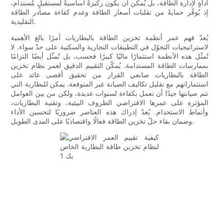
أداةٍ لإدارة الطاقة، بل يُمكن أن يكون ركيزةً أساسيةً لمستقبلٍ مُستدام،
إذ يُوفّر حمايةً من تقلبات أسعار الطاقة وعدم كفاءة مصادر الطاقة
التقليدية.
يُعدّ فهم عمر أنظمة تخزين الطاقة بالبطاريات أمرًا بالغ الأهمية
لاستراتيجيات التحوّل في التطبيقات التجارية والسكنية على حدّ سواء. لا
تُمثّل هذه الأنظمة استثمارًا ماليًا كبيرًا فحسب، بل تُمثّل أيضًا التزامًا
بممارسات الطاقة المستدامة. يُمكّن التقييم الدقيق لعمر نظام تخزين
الطاقة بالبطاريات صانعي القرار من تحقيق أقصى عائد على
استثماراتهم مع تقليل تكاليف الصيانة غير المتوقعة. يمكن للبطارية التي
تتم صيانتها جيدًا أن تعمل بكفاءة لسنوات عديدة، ولكن من بين العوامل
المؤثرة على عمرها الافتراضي الظروف البيئية، وتقنية البطاريات،
وأنماط الاستخدام. يُعدّ إدراك هذه العناصر ضروريًا لتحسين الأداء
وضمان بقاء حلّ تخزين الطاقة فعالًا واقتصاديًا على المدى الطويل.