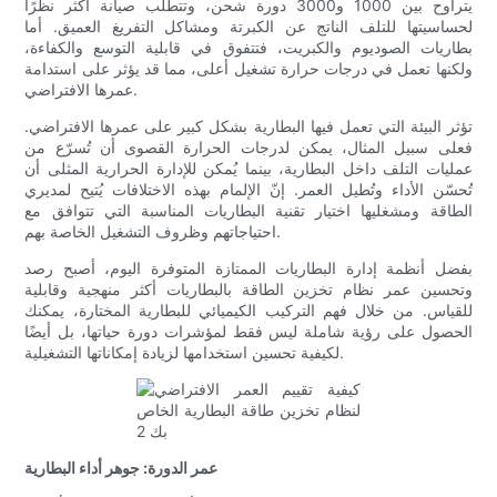
يتراوح بين 1000 و3000 دورة شحن، وتتطلب صيانة أكثر نظرًا
لحساسيتها للتلف الناتج عن الكبرتة ومشاكل التفريغ العميق. أما
بطاريات الصوديوم والكبريت، فتتفوق في قابلية التوسع والكفاءة،
ولكنها تعمل في درجات حرارة تشغيل أعلى، مما قد يؤثر على استدامة
عمرها الافتراضي.
تؤثر البيئة التي تعمل فيها البطارية بشكل كبير على عمرها الافتراضي.
فعلى سبيل المثال، يمكن لدرجات الحرارة القصوى أن تُسرّع من
عمليات التلف داخل البطارية، بينما يُمكن للإدارة الحرارية المثلى أن
تُحسّن الأداء وتُطيل العمر. إنّ الإلمام بهذه الاختلافات يُتيح لمديري
الطاقة ومشغليها اختيار تقنية البطاريات المناسبة التي تتوافق مع
احتياجاتهم وظروف التشغيل الخاصة بهم.
بفضل أنظمة إدارة البطاريات الممتازة المتوفرة اليوم، أصبح رصد
وتحسين عمر نظام تخزين الطاقة بالبطاريات أكثر منهجية وقابلية
للقياس. من خلال فهم التركيب الكيميائي للبطارية المختارة، يمكنك
الحصول على رؤية شاملة ليس فقط لمؤشرات دورة حياتها، بل أيضًا
لكيفية تحسين استخدامها لزيادة إمكاناتها التشغيلية.
عمر الدورة: جوهر أداء البطارية