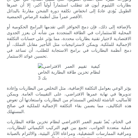
بطاريات الليثيوم أيون قد تتطلب استثماراً أولياً أكبر، إلا أن عمرها
الطويل يُؤدي عادةً إلى انخفاض تكلفة دورة الشحن مقارنةً بالبدائل
الأقصر عمراً مثل أنظمة الرصاص الحمضية.
بالإضافة إلى ذلك، فإن دمج الحوافز التي تقدمها البرامج الحكومية أو
المحلية للاستثمارات في الطاقة المتجددة من شأنه أن يعزز الجدوى
الاقتصادية لاختيار تقنية بطاريات محددة، مما يؤثر على حسابات التكلفة
الإجمالية للملكية. ويمكن لاستراتيجيات مثل التأجير مقابل التملك، أو
دمج أنظمة البطاريات في برامج الاستجابة للطلب، أن تساعد في
تحسين عوائد الاستثمار.
يؤثر الوعي بعوامل التكلفة الإضافية، مثل التخلص من البطاريات وإعادة
تدويرها في نهاية عمرها الافتراضي، على التقييمات العامة. ويمكن
للأساليب الناشئة للتخلص المستدام من البطاريات واستعادتها أن تعوض
هذه التكاليف، مما يضمن بقاء التكلفة الإجمالية للملكية في صالح
المستهلك.
في الختام، يُعدّ تقييم العمر الافتراضي لنظام تخزين طاقة البطاريات
عملية متعددة الجوانب، تجمع بين فهم التركيب الكيميائي للبطاريات،
ومراقبة الممارسات التشغيلية، ومراعاة الآثار البيئية، والالتزام بالصيانة