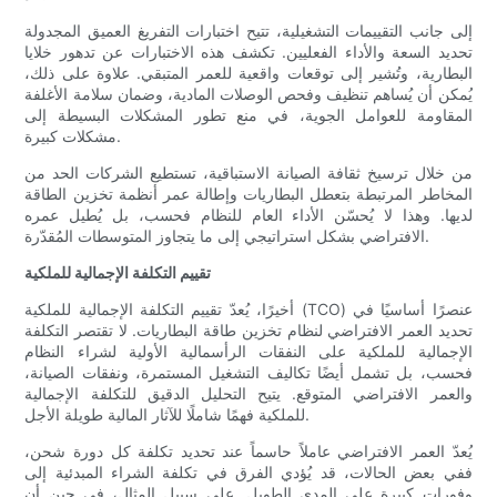
إلى جانب التقييمات التشغيلية، تتيح اختبارات التفريغ العميق المجدولة
تحديد السعة والأداء الفعليين. تكشف هذه الاختبارات عن تدهور خلايا
البطارية، وتُشير إلى توقعات واقعية للعمر المتبقي. علاوة على ذلك،
يُمكن أن يُساهم تنظيف وفحص الوصلات المادية، وضمان سلامة الأغلفة
المقاومة للعوامل الجوية، في منع تطور المشكلات البسيطة إلى
مشكلات كبيرة.
من خلال ترسيخ ثقافة الصيانة الاستباقية، تستطيع الشركات الحد من
المخاطر المرتبطة بتعطل البطاريات وإطالة عمر أنظمة تخزين الطاقة
لديها. وهذا لا يُحسّن الأداء العام للنظام فحسب، بل يُطيل عمره
الافتراضي بشكل استراتيجي إلى ما يتجاوز المتوسطات المُقدّرة.
تقييم التكلفة الإجمالية للملكية
أخيرًا، يُعدّ تقييم التكلفة الإجمالية للملكية (TCO) عنصرًا أساسيًا في
تحديد العمر الافتراضي لنظام تخزين طاقة البطاريات. لا تقتصر التكلفة
الإجمالية للملكية على النفقات الرأسمالية الأولية لشراء النظام
فحسب، بل تشمل أيضًا تكاليف التشغيل المستمرة، ونفقات الصيانة،
والعمر الافتراضي المتوقع. يتيح التحليل الدقيق للتكلفة الإجمالية
للملكية فهمًا شاملًا للآثار المالية طويلة الأجل.
يُعدّ العمر الافتراضي عاملاً حاسماً عند تحديد تكلفة كل دورة شحن،
ففي بعض الحالات، قد يُؤدي الفرق في تكلفة الشراء المبدئية إلى
وفورات كبيرة على المدى الطويل. على سبيل المثال، في حين أن