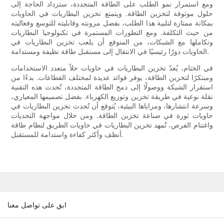
ومع استمرار نمو الطلب على الطاقة المتجددة، ستزداد الحاجة إلى
حلول موثوقة لتخزين الطاقة. ويتمتع تخزين البطاريات في الحاويات
بمكانة ممتازة لتلبية هذا الطلب، بفضل مرونته وقابليته للتوسع وفعاليته
من حيث التكلفة. ومع التطورات المستمرة في تكنولوجيا البطاريات
وتكاملها مع الشبكات، من المتوقع أن يلعب تخزين البطاريات في
الحاويات دورًا رئيسيًا في الانتقال إلى مستقبل طاقة نظيفة ومستدامة.
في الختام، يُعدّ تخزين البطاريات في حاويات حلاً متعدد الاستخدامات
ومبتكرًا لتخزين الطاقة، يوفر فوائد عديدة لمختلف القطاعات. بدءًا من
استقرار الشبكة ووصولًا إلى دمج الطاقة المتجددة، تُحدث هذه التقنية
نقلة نوعية في طريقة تخزين وتوزيع الكهرباء. بفضل تصميمها المعياري،
وسرعة انتشارها، ومزاياها البيئية، يُتوقع أن تُحدث تخزين البطاريات في
حاويات ثورة في صناعة تخزين الطاقة. ومن خلال مواجهة التحديات
واغتنام الفرص، تُمهد تخزين البطاريات في حاويات الطريق لنظام طاقة
أنظف وأكثر كفاءة واستدامة للمستقبل.
ابق على تواصل معنا