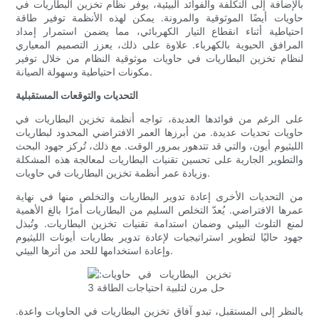
بالإضافة إلى التكلفة والفوائد البيئية، يوفر نظام تخزين البطاريات في
حاويات أيضًا الموثوقية والمرونة. يمكن لهذه الأنظمة توفير طاقة
احتياطية أثناء انقطاع التيار الكهربائي، مما يضمن استمرار إمداد
المرافق الحيوية بالكهرباء. علاوة على ذلك، يعزز التصميم المعياري
لنظام تخزين البطاريات في حاويات موثوقية النظام من خلال توفير
مكونات احتياطية وسهولة الصيانة.
التحديات والتوقعات المستقبلية
على الرغم من فوائدها العديدة، تواجه أنظمة تخزين البطاريات في
حاويات تحديات عديدة. من أبرزها العمر الافتراضي المحدود لبطاريات
الليثيوم أيون، والتي قد تتدهور بمرور الوقت. مع ذلك، تُركز جهود البحث
والتطوير الجارية على تحسين تقنيات البطاريات لمعالجة هذه المشكلة
وزيادة عمر أنظمة تخزين البطاريات في حاويات.
من التحديات الأخرى إعادة تدوير البطاريات والتخلص منها في نهاية
عمرها الافتراضي. يُعدّ التخلص السليم من البطاريات أمرًا بالغ الأهمية
لمنع التلوث البيئي وضمان استدامة تقنيات تخزين البطاريات. وتُبذل
جهود حاليًا لتطوير استراتيجيات لإعادة تدوير بطاريات أيونات الليثيوم
وإعادة استخدامها للحد من أثرها البيئي.
بالنظر إلى المستقبل، تبدو آفاق تخزين البطاريات في الحاويات واعدة.