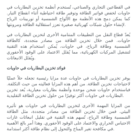
في القطاعين التجاري والصناعي، تُستخدم أنظمة تخزين البطاريات في
حاويات لخفض فواتير الطاقة وتوفير طاقة احتياطية أثناء انقطاع التيار.
كما يمكن دمج هذه الأنظمة مع الألواح الشمسية أو توربينات الرياح
لإنشاء حلول شبكات كهربائية صغيرة تعزز استقلالية الطاقة ومرونتها.
يُعدّ قطاع النقل من التطبيقات المتنامية الأخرى لتخزين البطاريات في
حاويات. فمن خلال تخزين الطاقة من مصادر متجددة، كالطاقة
الشمسية وطاقة الرياح، في حاويات، يُمكن استخدام هذه التقنية
لتشغيل المركبات الكهربائية، مما يُقلل الاعتماد على الوقود الأحفوري
ويُقلل الانبعاثات.
فوائد تخزين البطاريات في حاويات
يوفر تخزين البطاريات في حاويات عدة مزايا رئيسية تجعله حلاً عمليًا
لاحتياجات تخزين الطاقة. من أهم هذه المزايا فعاليته من حيث التكلفة.
فباستخدام حاويات شحن موحدة وأنظمة بطاريات معيارية، يُعد تخزين
البطاريات في حاويات أكثر توفيرًا من حلول تخزين الطاقة التقليدية.
من المزايا المهمة الأخرى لتخزين البطاريات في حاويات هو تأثيره
البيئي. فمن خلال تخزين الطاقة من مصادر متجددة، مثل الطاقة
الشمسية وطاقة الرياح، تُسهم هذه التقنية في تقليل انبعاثات غازات
الاحتباس الحراري والاعتماد على الوقود الأحفوري. وهذا أمر بالغ الأهمية
في مكافحة تغير المناخ والتحول إلى نظام طاقة أكثر استدامة.