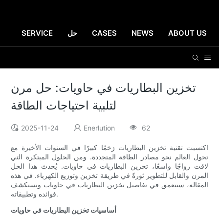
ABOUT US
NEWS
CASES
حل
SERVICE
تخزين البطاريات في حاويات: حل مرن
لتلبية احتياجات الطاقة
2025-11-24
Enerlution
62
اكتسبت تقنية تخزين البطاريات زخمًا كبيرًا في السنوات الأخيرة مع
تحول العالم نحو مصادر الطاقة المتجددة. ومن الحلول المبتكرة التي
لاقت رواجًا واسعًا، تخزين البطاريات في حاويات. يُحدث هذا الحل
المرن والقابل للتطوير ثورةً في طريقة تخزين وتوزيع الكهرباء. في هذه
المقالة، سنتعمق في تفاصيل تخزين البطاريات في حاويات ونستكشف
فوائده وتطبيقاته.
أساسيات تخزين البطاريات في حاويات