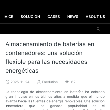
ERVICE
SOLUCIÓN
CASES
NEWS
ABOUT US
Almacenamiento de baterías en
contenedores: una solución
flexible para las necesidades
energéticas
2025-11-24
Enerlution
62
La tecnología de almacenamiento en baterías ha cobrado
gran impulso en los últimos años a medida que el mundo
avanza hacia las fuentes de energía renovables. Una solución
innovadora que ha ganado popularidad es el