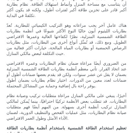
أن يتناسب مع مساحة المنزل وأنماط استهلاك الطاقة. نظام بطارية
أكبر قادر على تخزين طاقة أكبر لفترات أطول، ولكنه قد يكون أكثر
تكلفةً في البداية.
هناك عامل آخر يجب مراعاته وهو التركيب الكيميائي للبطارية. تُعدّ
بطاريات الليثيوم أيون حاليًا النوع الأكثر شيوعًا في أنظمة بطاريات
الطاقة الشمسية المنزلية، نظرًا لكفاءتها العالية وعمرها الافتراضي
الطويل. ومع ذلك، قد تُمثّل أنواع أخرى من البطاريات، مثل بطاريات
الرصاص الحمضية أو بطاريات المياه المالحة، خيارات أكثر فعالية من
حيث التكلفة لبعض مالكي المنازل.
من الضروري أيضًا مراعاة ضمان نظام البطاريات وعمره الافتراضي
عند اتخاذ القرار. تأتي معظم أنظمة بطاريات الطاقة الشمسية المنزلية
بضمان لا يقل عن عشر سنوات، ولكن قد يقدم بعضها ضمانات أطول أو
ضمانات لعدد معين من الدورات. اختيار نظام بطاريات بضمان أطول
يوفر راحة بال إضافية وحماية من المشاكل المحتملة.
أخيرًا، ينبغي على مالكي المنازل مراعاة متطلبات تركيب وصيانة نظام
البطاريات. قد تتطلب بعض الأنظمة تركيبًا احترافيًا، بينما يُمكن لمالكي
المنازل تركيب أنظمة أخرى بسهولة. من المهم أيضًا فهم متطلبات
صيانة نظام البطاريات، مثل عمليات الفحص والتنظيف الدورية، لضمان
الأداء الأمثل وطول العمر الافتراضي.
تعظيم استخدام الطاقة الشمسية باستخدام أنظمة بطاريات الطاقة