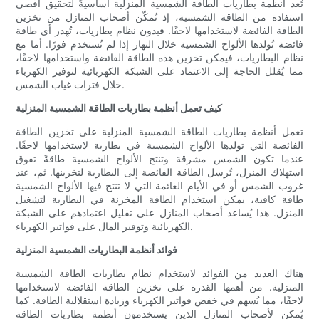
تُعد أنظمة بطاريات الطاقة الشمسية المنزلية أساسيةً لتحقيق أقصى
استفادة من الطاقة الشمسية، إذ تُمكّن أصحاب المنازل من تخزين
الطاقة الفائضة لاستخدامها لاحقًا. فبدون نظام بطاريات، تُهدر أي طاقة
فائضة تُولدها الألواح الشمسية خلال النهار إذا لم تُستخدم فورًا. أما مع
نظام البطاريات، فيمكن تخزين هذه الطاقة الفائضة واستخدامها لاحقًا،
مما يُقلل الحاجة إلى الاعتماد على الشبكة الكهربائية لتوفير الكهرباء
خلال فترات غياب الشمس.
كيف تعمل أنظمة بطاريات الطاقة الشمسية المنزلية
تعمل أنظمة بطاريات الطاقة الشمسية المنزلية على تخزين الطاقة
الفائضة التي تولدها الألواح الشمسية في بطارية لاستخدامها لاحقًا.
عندما تكون الشمس مشرقة وتنتج الألواح الشمسية طاقةً تفوق
استهلاك المنزل، تُرسل الطاقة الفائضة إلى البطارية لتخزينها. ثم، عند
غروب الشمس أو في الأيام الغائمة التي لا تنتج فيها الألواح الشمسية
طاقة كافية، يمكن استخدام الطاقة المخزنة في البطارية لتشغيل
المنزل. هذا يُساعد أصحاب المنازل على تقليل اعتمادهم على الشبكة
الكهربائية وتوفير المال على فواتير الكهرباء.
فوائد أنظمة البطاريات الشمسية المنزلية
هناك العديد من الفوائد لاستخدام نظام بطاريات الطاقة الشمسية
المنزلية. من أهمها القدرة على تخزين الطاقة الفائضة لاستخدامها
لاحقًا، مما يُسهم في خفض فواتير الكهرباء وزيادة استقلالية الطاقة. كما
يُمكن لأصحاب المنازل الذين يستخدمون أنظمة بطاريات الطاقة