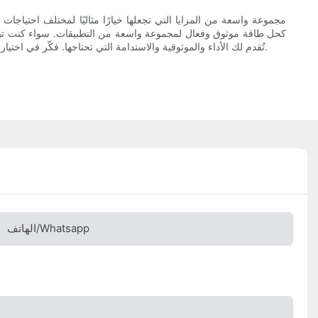
التالي لديك، واستمتع بمزاياها العديدة.
نظام الطاقة المتجددة، أو جهاز محمول، فإن بطاريات LFP تُقدم لك الأداء والموثوقية والاستدامة التي تحتا
الهاتف/whatsapp