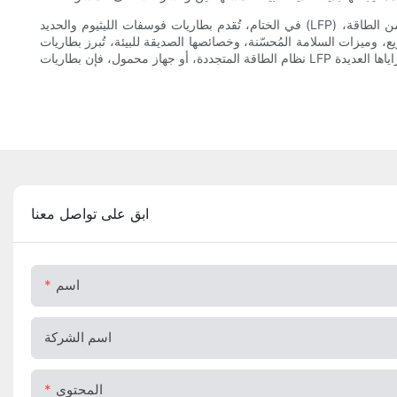
في الختام، تُقدم بطاريات فوسفات الليثيوم والحديد (LFP) مجموعة واسعة من المزايا التي تجعلها خيارًا مثاليًا لمختلف احتياجات تخزين الطاقة. بدءًا من عمرها الافتراضي ومتانتها الاستثنائية، وكثافتها العالية من الطاقة،
خصائصها الصديقة للبيئة، تُبرز بطاريات LFP كحل طاقة موثوق وفعال لمجموعة واسعة من التطبيقات. سواء كنت تبحث عن بطارية موثوقة لسيارتك الكهربائية، أو
ابق على تواصل معنا
اسم
اسم الشركة
المحتوى