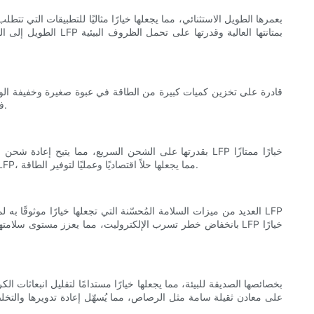
الطويل إلى التركيب
المحدودة. كما تتيح كثافة الطاقة العالية لبطاريات LFP فترات تشغيل أطول بين الشحنات، مما يجعلها مصدر طاقة عمليًا وفعالًا لمختلف الأجهزة والأنظمة.
للتطبيقات التي تتطلب إعادة شحن سريعة، مثل المركبات الكهربائية والأدوات الكهربائية. كما تُعزز هذه القدرة على الشحن السريع من كفاءة بطاريات LFP، مما يجعلها حلاً اقتصاديًا وعمليًا لتوفير الطاقة.