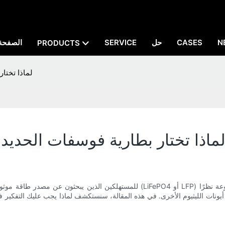
N
CASES
حل
SERVICE
الصفحة 
PRODUCTS
مميزات بطارية P
ميزات بطارية LFP: لماذا تختار بطارية فوسفات الحد
للمستهلكين الذين يبحثون عن مصدر طاقة موثوق يوفر أداءً عاليًا وعمرًا طويلًا، تُعدّ بط
 أيونات الليثيوم الأخرى. في هذه المقالة، سنستكشف لماذا يجب عليك التفكير في 