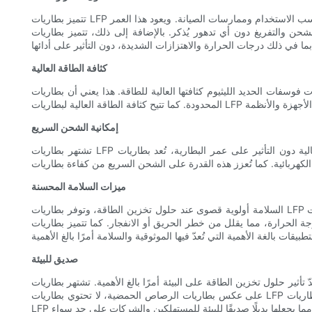
تتميز بطاريات LFP بعمرها الطويل الاستثنائي، مما يجعلها خيارًا مثاليًا للتطبيقات التي تتطلب موثوقية عالية. يمكن أن تدوم هذه البطاريات عادةً حتى 10 سنوات أو أكثر، حسب الاستخدام وممارسات الصيانة. ويعود هذا العمر
ر. بالإضافة إلى ذلك، تتميز بطاريات LFP بمتانتها العالية وقدرتها على تحمل الظروف البيئية
كثافة الطاقة العالية
افتها العالية للطاقة. هذا يعني أن بطاريات LFP قادرة على تخزين كميات كبيرة من الطاقة في عبوة صغيرة وخفيفة الوزن نسبيًا، مما يجعلها مثالية للتطبيقات ذات المساحة
إمكانية الشحن السريع
تشتهر بطاريات LFP بقدرتها على الشحن السريع، مما يتيح إعادة شحن سريعة مقارنةً بأنواع البطاريات الأخرى. بفضل قدرتها على الشحن بتيارات عالية دون التأثير على عمر البطارية، تُعد بطاريات LFP خيارًا ممتازًا
ميزات السلامة المحسنة
السلامة أولوية قصوى عند حلول تخزين الطاقة، وتوفر بطاريات LFP العديد من ميزات السلامة المُحسّنة التي تجعلها خيارًا موثوقًا به لمختلف التطبيقات. فعلى عكس بطاريات أيونات الليثيوم التقليدية، تتميز بطاريات LFP
 أو الانفجار. كما تتميز بطاريات LFP بانخفاض خطر تسرب الإلكتروليت، مما يعزز مستوى سلامتها. تجعل هذه الميزات بطاريات LFP خيارًا
صديق للبيئة
مرًا بالغ الأهمية. تشتهر بطاريات LFP بخصائصها الصديقة للبيئة، مما يجعلها خيارًا مستدامًا لتقليل انبعاثات الكربون وتقليل الأثر البيئي.
على عكس بطاريات الرصاص الحمضية، لا تحتوي بطاريات LFP على معادن ثقيلة سامة مثل الرصاص، مما يُسهّل إعادة تدويرها والتخلص منها بطريقة مسؤولة. بالإضافة إلى ذلك، يُقلّل العمر الافتراضي الطويل لبطاريات