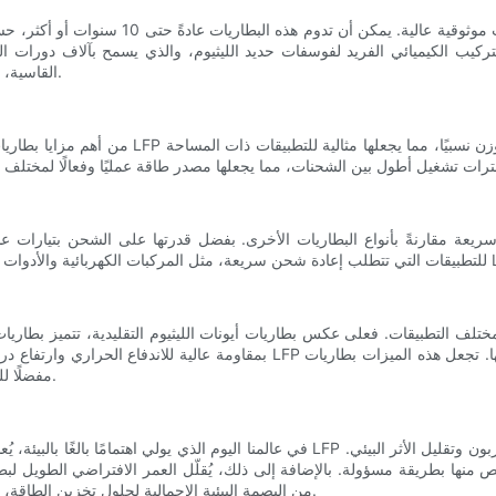
 الكيميائي الفريد لفوسفات حديد الليثيوم، والذي يسمح بآلاف دورات الشحن والتفريغ دون أي تدهور يُذك
القاسية، بما في ذلك درجات الحرارة والاهتزازات الشديدة، دون التأثير على أدائها.
من أهم مزايا بطاريات فوسفات الحديد الليثيوم كث
بمقاومة عالية للاندفاع الحراري وارتفاع درجة الحرارة، مما يقلل من خطر الحريق
مفضلًا للتطبيقات بالغة الأهمية التي تُعدّ فيها الموثوقية والسلامة أمرًا بالغ الأهمية.
في عالمنا اليوم الذي يولي اهتمامًا بالغًا بالبيئة، يُعدّ تأثير حلول تخزين الطاقة على البيئة أ
LFP من البصمة البيئية الإجمالية لحلول تخزين الطاقة، مما يجعلها بديلًا صديقًا للبيئة للمستهلكين والشركات على حد سواء.