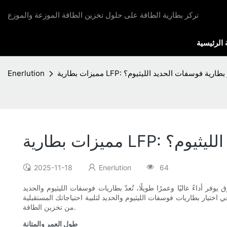
تركز بطارية الطاقة على حلول تخزين الطاقة الموزعة والموزع
الرئيسية
LF: لماذا تختار بطارية فوسفات الحديد الليثيوم؟
Enerlution
يد الليثيوم؟
2025-11-18
Enerlution
64
اريات فوسفات الليثيوم والحديد (LiFePO4 أو LFP) خيارًا ممتازًا. ازدادت شعبية هذه البطاريات المتطورة في تطبيقات متنوعة نظرًا
اختيار بطاريات فوسفات الليثيوم والحديد لتلبية احتياجاتك المستقبلية
من تخزين الطاقة.
طول العمر والمتانة