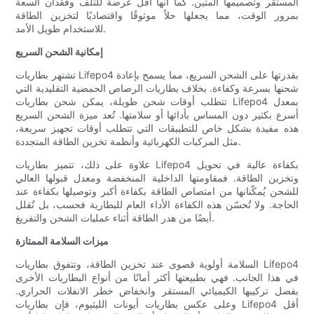
المستقر وتصميمها المتين. كما أنها أقل عرضة للتلف وفقدان السعة
بمرور الوقت، مما يجعلها حلاً موثوقًا واقتصاديًا لتخزين الطاقة
للاستخدام طويل الأمد.
إمكانية الشحن السريع
تشتهر بطاريات Lifepo4 بقدرتها على الشحن السريع، مما يسمح بإعادة
شحنها بسرعة وكفاءة. بخلاف بطاريات الرصاص الحمضية التقليدية التي
تتطلب أوقات شحن طويلة، يمكن شحن بطاريات Lifepo4 بمعدل
أسرع بكثير دون المساس بأدائها أو سلامتها. تُعد ميزة الشحن السريع
هذه مفيدة بشكل خاص للتطبيقات التي تتطلب أوقات تجهيز سريعة،
مثل المركبات الكهربائية وأنظمة تخزين الطاقة المتجددة.
علاوة على ذلك، تتميز بطاريات Lifepo4 بكفاءة عالية في تحويل
وتخزين الطاقة. فمقاومتها الداخلية المنخفضة ومعدل قبولها العالي
للشحن يُمكّنانها من امتصاص الطاقة بكفاءة أكبر وتوصيلها بكفاءة عند
الحاجة. ولا تُحسّن هذه الكفاءة الأداء العام للبطارية فحسب، بل تُقلل
أيضًا من هدر الطاقة أثناء عمليات الشحن والتفريغ.
ميزات السلامة الممتازة
السلامة أولوية قصوى عند تخزين الطاقة، وتتفوق بطاريات Lifepo4
في هذا الجانب. فهي بطبيعتها أكثر أمانًا من أنواع البطاريات الأخرى
بفضل تركيبها الكيميائي المستقر وانخفاض خطر الانفلات الحراري.
وعلى عكس بطاريات أيونات الليثيوم، فإن بطاريات Lifepo4 أقل