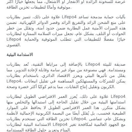
عرضة للسخونة الزائدة أو الانفجار أو الاشتعال، مما يجعلها خيارًا أكثر
موثوقية وأمانًا لتطبيقات تخزين الطاقة.
علاوة على ذلك، تتميز بطاريات Lifepo4 بآليات حماية مدمجة تساعد
على منع الشحن الزائد والتفريغ الزائد وقصر الدوائر الكهربائية. تضمن
هذه الميزات الأمنية عمل البطارية ضمن حدود آمنة، وتقلل من خطر
الحوادث أو التلف. بشكل عام، تجعل ميزات السلامة الممتازة لبطاريات
Lifepo4 خيارًا مفضلًا للتطبيقات التي تتطلب الموثوقية والحماية
القصوى.
الاستدامة البيئية
بالإضافة إلى مزاياها التقنية، تُعد بطاريات Lifepo4 صديقة للبيئة
ومستدامة. فهي مصنوعة من مواد غير سامة وقابلة لإعادة التدوير، مما
يقلل من تأثيرها البيئي ويعزز الاقتصاد الدائري. باستخدام بطاريات
Lifepo4، يمكن للشركات والمستهلكين المساهمة في تقليل انبعاثات
الكربون وتقليل إنتاج النفايات، مما يدعم كوكبًا أكثر خضرة وصحة.
علاوة على ذلك، يُعزز العمر الافتراضي الطويل لبطاريات Lifepo4
استدامتها البيئية من خلال تقليل الحاجة إلى استبدالها والتخلص منها
بشكل متكرر. هذا العمر الافتراضي الطويل لا يحافظ على الموارد
الطبيعية فحسب، بل يُقلل أيضًا من البصمة الكربونية الإجمالية لأنظمة
تخزين الطاقة التي تستخدم بطاريات Lifepo4. وبشكل عام، تتماشى
الاستدامة البيئية لبطاريات Lifepo4 مع الجهود العالمية لمكافحة تغير
المناخ وتعزيز حلول الطاقة المستدامة.