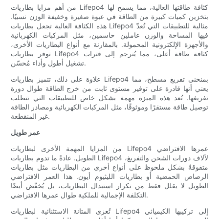
من أهم مزايا بطاريات Lifepo4 كثافة طاقتها العالية، مما يسمح لها
بتخزين كميات كبيرة من الطاقة في عبوة صغيرة وخفيفة الوزن نسبيًا.
هذه الكثافة العالية تجعل بطاريات Lifepo4 مثالية للتطبيقات التي تُعدّ
فيها المساحة والوزن عاملين حاسمين، مثل المركبات الكهربائية
والأجهزة الإلكترونية المحمولة. بالمقارنة مع أنواع البطاريات الأخرى،
توفر بطاريات Lifepo4 كثافة طاقة أعلى، مما يُترجم إلى فترات
تشغيل أطول وأداء مُحسّن.
علاوة على ذلك، تتميز بطاريات Lifepo4 بمنحنى تفريغ مسطح، مما
يعني أنها قادرة على توفير مستوى ثابت من خرج الطاقة طوال دورة
تفريغها. تُعد هذه الميزة مهمة بشكل خاص للتطبيقات التي تتطلب
توصيل طاقة مستقرًا وموثوقًا، مثل المركبات الكهربائية ومصادر الطاقة
غير المنقطعة.
عمر طويل
من المزايا المهمة الأخرى لبطاريات Lifepo4 عمرها الافتراضي
الطويل. عادةً ما تدوم بطاريات Lifepo4 لآلاف دورات الشحن والتفريغ،
متفوقةً بشكل ملحوظ على أنواع أخرى من البطاريات مثل بطاريات
الرصاص الحمضية أو بطاريات الليثيوم أيون. هذا العمر الافتراضي
الطويل لا يقلل فقط من تكرار استبدال البطاريات، بل يُخفّض أيضًا
التكلفة الإجمالية للملكية طوال عمرها الافتراضي.
تُعزى المتانة الاستثنائية لبطاريات Lifepo4 إلى تركيبها الكيميائي