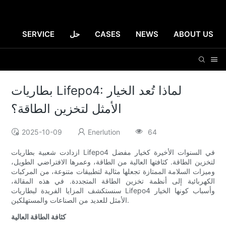
ABOUT US
NEWS
CASES
حل
SERVICE
بطاريات Lifepo4: لماذا تُعد الخيار
الأمثل لتخزين الطاقة؟
2025-10-09
Enerlution
64
ازدادت شعبية بطاريات Lifepo4 في السنوات الأخيرة كخيار مفضل
لتخزين الطاقة. كثافتها العالية من الطاقة، وعمرها الافتراضي الطويل،
وميزات السلامة الممتازة تجعلها مثالية لتطبيقات متنوعة، من المركبات
الكهربائية إلى أنظمة تخزين الطاقة المتجددة. في هذه المقالة،
سنستكشف المزايا الفريدة لبطاريات Lifepo4 وأسباب كونها الخيار
الأمثل للعديد من الصناعات والمستهلكين.
كثافة الطاقة العالية