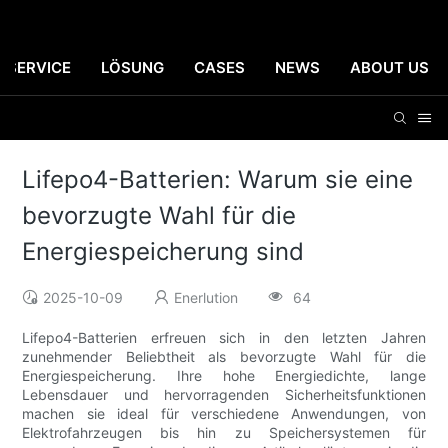
SERVICE
LÖSUNG
CASES
NEWS
ABOUT US
Lifepo4-Batterien: Warum sie eine
bevorzugte Wahl für die
Energiespeicherung sind
2025-10-09
Enerlution
64
Lifepo4-Batterien erfreuen sich in den letzten Jahren
zunehmender Beliebtheit als bevorzugte Wahl für die
Energiespeicherung. Ihre hohe Energiedichte, lange
Lebensdauer und hervorragenden Sicherheitsfunktionen
machen sie ideal für verschiedene Anwendungen, von
Elektrofahrzeugen bis hin zu Speichersystemen für