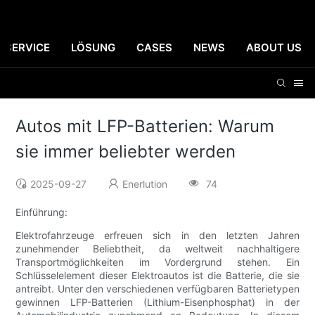
SERVICE
LÖSUNG
CASES
NEWS
ABOUT US
Autos mit LFP-Batterien: Warum
sie immer beliebter werden
2025-09-27
Enerlution
74
Einführung:
Elektrofahrzeuge erfreuen sich in den letzten Jahren
zunehmender Beliebtheit, da weltweit nachhaltigere
Transportmöglichkeiten im Vordergrund stehen. Ein
Schlüsselelement dieser Elektroautos ist die Batterie, die sie
antreibt. Unter den verschiedenen verfügbaren Batterietypen
gewinnen LFP-Batterien (Lithium-Eisenphosphat) in der