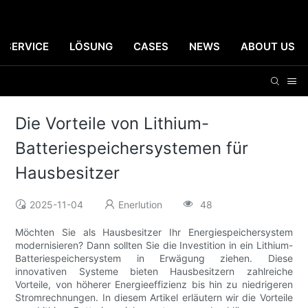
SERVICE
LÖSUNG
CASES
NEWS
ABOUT US
Die Vorteile von Lithium-
Batteriespeichersystemen für
Hausbesitzer
2025-11-04
Enerlution
48
Möchten Sie als Hausbesitzer Ihr Energiespeichersystem
modernisieren? Dann sollten Sie die Investition in ein Lithium-
Batteriespeichersystem in Erwägung ziehen. Diese
innovativen Systeme bieten Hausbesitzern zahlreiche
Vorteile, von höherer Energieeffizienz bis hin zu niedrigeren
Stromrechnungen. In diesem Artikel erläutern wir die Vorteile