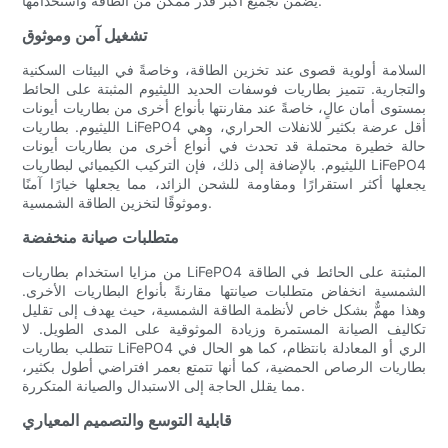
يضمن تجميع أكبر قدر ممكن من الطاقة واستخدامها.
تشغيل آمن وموثوق
السلامة أولوية قصوى عند تخزين الطاقة، وخاصةً في البيئات السكنية
والتجارية. تتميز بطاريات فوسفات الحديد الليثيوم المثبتة على الحائط
بمستوى أمان عالٍ، خاصةً عند مقارنتها بأنواع أخرى من بطاريات أيونات
الليثيوم. بطاريات LiFePO4 أقل عرضة بكثير للانفلات الحراري، وهي
حالة خطيرة محتملة قد تحدث في أنواع أخرى من بطاريات أيونات
الليثيوم. بالإضافة إلى ذلك، فإن التركيب الكيميائي لبطاريات LiFePO4
يجعلها أكثر استقرارًا ومقاومة للشحن الزائد، مما يجعلها خيارًا آمنًا
وموثوقًا لتخزين الطاقة الشمسية.
متطلبات صيانة منخفضة
من مزايا استخدام بطاريات LiFePO4 المثبتة على الحائط في الطاقة
الشمسية انخفاض متطلبات صيانتها مقارنةً بأنواع البطاريات الأخرى.
وهذا مهمٌّ بشكل خاص لأنظمة الطاقة الشمسية، حيث يهدف إلى تقليل
تكاليف الصيانة المستمرة وزيادة الموثوقية على المدى الطويل. لا
تتطلب بطاريات LiFePO4 الري أو المعادلة بانتظام، كما هو الحال في
بطاريات الرصاص الحمضية، كما أنها تتمتع بعمر افتراضي أطول بكثير،
مما يقلل الحاجة إلى الاستبدال والصيانة المتكررة.
قابلية التوسع والتصميم المعياري