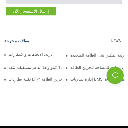
إرسال الاستفسار الآن
مقالات مقترحة
NEWS
مستقبل تخزين البطاريات التجارية: الاتجاهات والابتكارات
نزلية: تمكين تبني الطاقة المتجددة
لول موفرة للمساحة لتخزين الطاقة
تخزين البطارية بقدرة 15 كيلو واط: ندعم مستقبلك بثقة
B: ضمان السلامة والكفاءة
تقنية بطاريات LFP: خيار مستدام لتخزين الطاقة