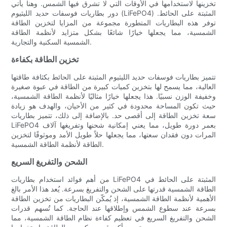
تخزينها لاستخدامها في الأوقات التي لا تشرق فيها الشمس. وهنا يأتي
دور بطاريات فوسفات حديد الليثيوم (LiFePO4) المثبتة على الحائط.
توفر هذه البطاريات المتطورة مجموعة من المزايا لتخزين الطاقة
الشمسية، مما يجعلها خيارًا شائعًا بشكل متزايد لأنظمة الطاقة
الشمسية السكنية والتجارية.
تخزين الطاقة بكفاءة
تتميز بطاريات فوسفات حديد الليثيوم المثبتة على الحائط بكثافة طاقتها
العالية، مما يسمح لها بتخزين كميات كبيرة من الطاقة في عبوة صغيرة
وخفيفة الوزن نسبيًا. هذا يجعلها خيارًا مثاليًا لأنظمة الطاقة الشمسية،
حيث تكون المساحة محدودة في كثير من الأحيان، والهدف هو زيادة
سعة تخزين الطاقة إلى أقصى حد. بالإضافة إلى ذلك، تتميز بطاريات
LiFePO4 بعمر دورة طويل، مما يعني إمكانية شحنها وتفريغها آلاف
المرات دون فقدان سعتها، مما يجعلها حلاً طويل الأمد وموثوقًا لتخزين
الطاقة لأنظمة الطاقة الشمسية.
الشحن والتفريغ السريع
من أهم فوائد استخدام بطاريات LiFePO4 المثبتة على الحائط في
الطاقة الشمسية قدرتها على الشحن والتفريغ بسرعة. يُعد هذا الأمر بالغ
الأهمية لأنظمة الطاقة الشمسية، إذ يُمكّن البطاريات من تخزين الطاقة
بسرعة عند سطوع الشمس وإطلاقها عند الحاجة. كما تُسهم قدرات
الشحن والتفريغ السريع في تعظيم كفاءة نظام الطاقة الشمسية، مما