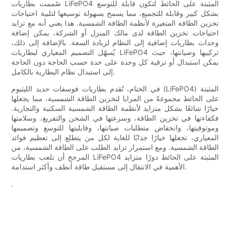
صُممت بطاريات LiFePO4 المثبتة على الحائط لتكون قابلة للتوسع
بشكل كبير وقابلة للتجميع، مما يسمح بسهولة توسيعها لتلبية احتياجات
تخزين الطاقة المتغيرة لأنظمة الطاقة الشمسية. هذا يعني أنه مع تزايد
احتياجات تخزين الطاقة لدى مالك المنزل أو الشركة، يمكن إضافة
وحدات بطاريات إضافية إلى النظام لزيادة السعة. بالإضافة إلى ذلك،
يُسهّل التصميم المعياري لبطاريات LiFePO4 تركيبها وصيانتها، حيث
يمكن استبدال أو ترقية كل وحدة على حدة حسب الحاجة دون الحاجة
إلى استبدال نظام البطارية بالكامل.
في الختام، تُقدم بطاريات فوسفات حديد الليثيوم (LiFePO4) المثبتة
على الحائط مجموعةً من المزايا لتخزين الطاقة الشمسية، مما يجعلها
خيارًا شائعًا بشكل متزايد لأنظمة الطاقة الشمسية السكنية والتجارية.
فكفاءتها في تخزين الطاقة، وسرعتها في الشحن والتفريغ، وسلامتها
وموثوقيتها، وانخفاض متطلبات صيانتها، وقابليتها للتوسع وتصميمها
المعياري، تجعلها خيارًا جذابًا للغاية لكل من يتطلع إلى تعظيم فوائد
الطاقة الشمسية. ومع استمرار تزايد الطلب على الطاقة الشمسية، من
المرجح أن تلعب بطاريات LiFePO4 المثبتة على الحائط دورًا متزايد
الأهمية في الانتقال إلى مستقبل طاقة أنظف وأكثر استدامة.
.