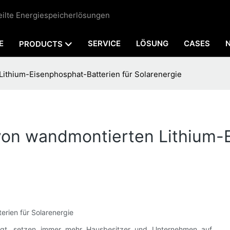
teilte Energiespeicherlösungen
E
SERVICE
LÖSUNG
CASES
PRODUCTS
ithium-Eisenphosphat-Batterien für Solarenergie
von wandmontierten Lithium-
rien für Solarenergie
eigt, setzen immer mehr Hausbesitzer und Unternehmen auf