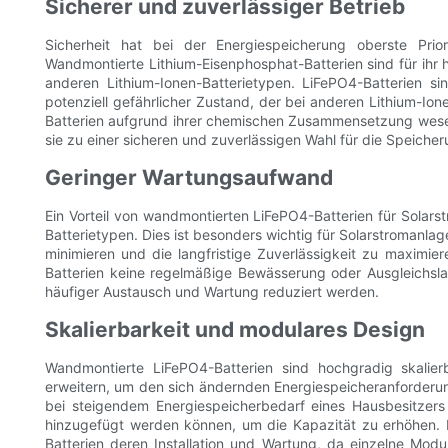
Sicherer und zuverlässiger Betrieb
Sicherheit hat bei der Energiespeicherung oberste Prio
Wandmontierte Lithium-Eisenphosphat-Batterien sind für ihr 
anderen Lithium-Ionen-Batterietypen. LiFePO4-Batterien si
potenziell gefährlicher Zustand, der bei anderen Lithium-Io
Batterien aufgrund ihrer chemischen Zusammensetzung wesen
sie zu einer sicheren und zuverlässigen Wahl für die Speiche
Geringer Wartungsaufwand
Ein Vorteil von wandmontierten LiFePO4-Batterien für Solar
Batterietypen. Dies ist besonders wichtig für Solarstromanl
minimieren und die langfristige Zuverlässigkeit zu maximie
Batterien keine regelmäßige Bewässerung oder Ausgleichsl
häufiger Austausch und Wartung reduziert werden.
Skalierbarkeit und modulares Design
Wandmontierte LiFePO4-Batterien sind hochgradig skalie
erweitern, um den sich ändernden Energiespeicheranforderu
bei steigendem Energiespeicherbedarf eines Hausbesitzer
hinzugefügt werden können, um die Kapazität zu erhöhen. 
Batterien deren Installation und Wartung, da einzelne Mod