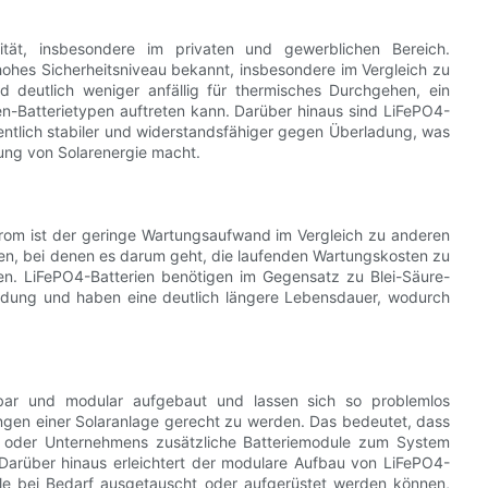
rität, insbesondere im privaten und gewerblichen Bereich.
hohes Sicherheitsniveau bekannt, insbesondere im Vergleich zu
nd deutlich weniger anfällig für thermisches Durchgehen, ein
nen-Batterietypen auftreten kann. Darüber hinaus sind LiFePO4-
tlich stabiler und widerstandsfähiger gegen Überladung, was
rung von Solarenergie macht.
strom ist der geringe Wartungsaufwand im Vergleich zu anderen
agen, bei denen es darum geht, die laufenden Wartungskosten zu
ren. LiFePO4-Batterien benötigen im Gegensatz zu Blei-Säure-
adung und haben eine deutlich längere Lebensdauer, wodurch
rbar und modular aufgebaut und lassen sich so problemlos
ngen einer Solaranlage gerecht zu werden. Das bedeutet, dass
s oder Unternehmens zusätzliche Batteriemodule zum System
Darüber hinaus erleichtert der modulare Aufbau von LiFePO4-
ule bei Bedarf ausgetauscht oder aufgerüstet werden können,