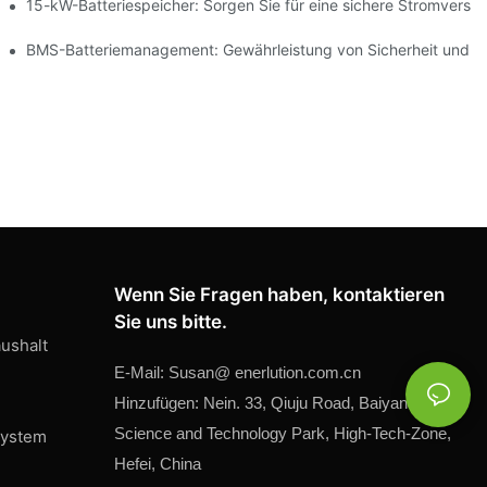
ng erneuerbarer Energien
15-kW-Batteriespeicher: Sorgen Sie für eine sichere Stromversor
peicherung
BMS-Batteriemanagement: Gewährleistung von Sicherheit und Ef
Wenn Sie Fragen haben, kontaktieren
Sie uns bitte.
ushalt
E-Mail:
Susan@
enerlution.com.cn
Hinzufügen: Nein. 33, Qiuju Road, Baiyaner
Science and Technology Park, High-Tech-Zone,
system
Hefei, China