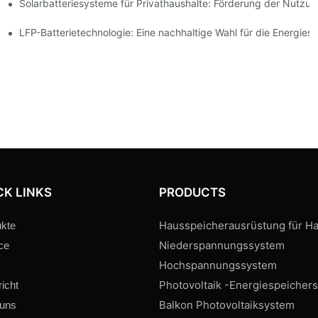
Solarbatteriesysteme für Privathaushalte: Förderung der Nutzu
 Innovationen
espeicherung
LFP-Batterietechnologie: Eine nachhaltige Wahl für die Energies
CK LINKS
PRODUCTS
Hausspeicherausrüstung für Ha
kte
Niederspannungssystem
ce
Hochspannungssystem
Photovoltaik -Energiespeicher
icht
Balkon Photovoltaiksystem
 uns