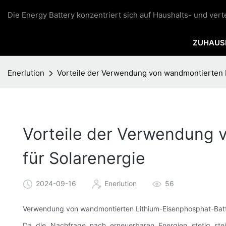
Die Energy Battery konzentriert sich auf Haushalts- und ver
ZUHAUS
Enerlution
Vorteile der Verwendung von wandmontierten L
Vorteile der Verwendung 
für Solarenergie
2024-09-16
Enerlution
56
Verwendung von wandmontierten Lithium-Eisenphosphat-Batte
Da die Nachfrage nach erneuerbaren Energien stetig st