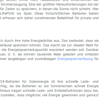
r Stromerzeugung. Eine der größten Herausforderungen bei der
ür Zeiten zu speichern, in denen die Sonne nicht scheint. Hier
FePO4) ins Spiel. Diese fortschrittlichen Batterien bieten
d erfreuen sich daher zunehmender Beliebtheit für private und
ch durch ihre hohe Energiedichte aus. Das bedeutet, dass sie
Gehäuse speichern können. Das macht sie zur idealen Wahl für
d die Energiespeicherkapazität maximiert werden soll. Darüber
auer, d. h. sie können tausende Male geladen und entladen
einer langlebigen und zuverlässigen
Energiespeicherlösung
für
O4-Batterien für Solarenergie ist ihre schnelle Lade- und
chtig, da die Batterien so bei Sonnenschein schnell Energie
inaus tragen schnelle Lade- und Entladefunktionen dazu bei,
rzustellen, dass möglichst viel Energie gewonnen und genutzt