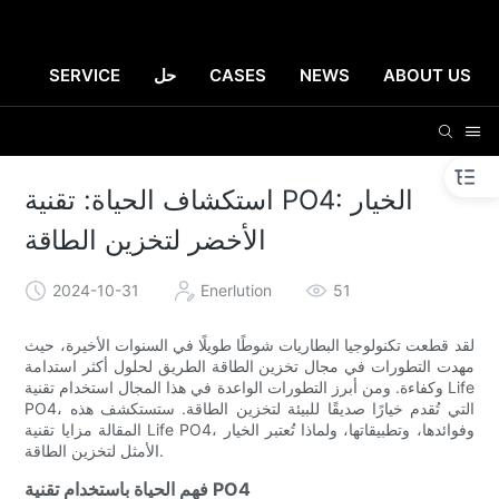
ABOUT US
NEWS
CASES
حل
SERVICE
استكشاف الحياة: تقنية PO4: الخيار
الأخضر لتخزين الطاقة
2024-10-31
Enerlution
51
لقد قطعت تكنولوجيا البطاريات شوطًا طويلًا في السنوات الأخيرة، حيث
مهدت التطورات في مجال تخزين الطاقة الطريق لحلول أكثر استدامة
وكفاءة. ومن أبرز التطورات الواعدة في هذا المجال استخدام تقنية Life
PO4، التي تُقدم خيارًا صديقًا للبيئة لتخزين الطاقة. ستستكشف هذه
المقالة مزايا تقنية Life PO4، وفوائدها، وتطبيقاتها، ولماذا تُعتبر الخيار
الأمثل لتخزين الطاقة.
فهم الحياة باستخدام تقنية PO4