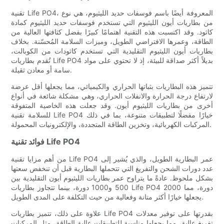
تقنية Life PO4، المعروفة أيضًا باسم فوسفات حديد الليثيوم، هي نوع
من بطاريات أيون الليثيوم التي تستخدم فوسفات حديد الليثيوم كمادة
كاثود. وقد اكتسبت هذه التقنية اهتمامًا كبيرًا بفضل كثافتها العالية من
الطاقة، وعمرها الافتراضي الطويل، وميزات السلامة المُحسّنة. بخلاف
بطاريات أيون الليثيوم التقليدية التي تستخدم كاثودات من الكوبالت،
تُقدم بطاريات Life PO4 بديلاً أكثر صداقة للبيئة، إذ لا تحتوي على مواد
سامة أو معادن ثقيلة.
تتميز هذه البطاريات بثباتها الحراري والكيميائي، مما يجعلها أقل عرضة
لارتفاع درجة الحرارة والانفلات الحراري، وهي مشكلة شائعة في أنواع
أخرى من بطاريات الليثيوم أيون. وقد جعلت هذه الخاصية المتفوقة
للسلامة تقنية Life PO4 خيارًا مفضلًا لتطبيقات متنوعة، بما في ذلك
المركبات الكهربائية، وتخزين الطاقة المتجددة، والإلكترونيات المحمولة.
فوائد تقنية Life PO4
من أهم مزايا تقنية Life PO4 عمر البطارية الطويل، والذي يُشير إلى
عدد دورات الشحن والتفريغ التي تتحملها البطارية قبل أن تنخفض سعتها
بشكل ملحوظ. عادةً ما يتراوح عمر بطاريات الليثيوم أيون التقليدية بين
500 و1000 دورة، بينما تتجاوز بطاريات Life PO4 2000 دورة، مما
يجعلها خيارًا أكثر متانة وفعالية من حيث التكلفة على المدى الطويل.
علاوة على ذلك، تتميز بطاريات Life PO4 بقدرتها على توفير معدلات
تفريغ عالية، مما يجعلها مناسبة للتطبيقات عالية الطاقة، مثل المركبات