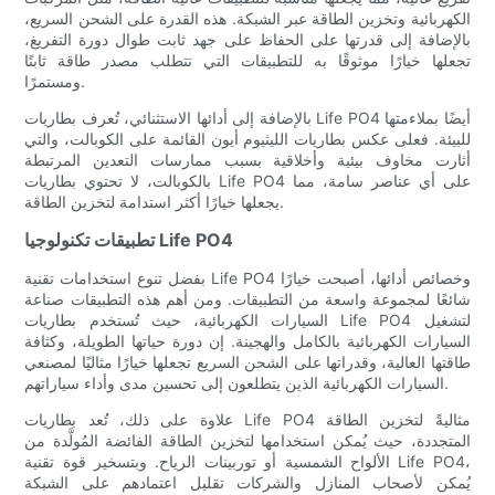
الكهربائية وتخزين الطاقة عبر الشبكة. هذه القدرة على الشحن السريع،
بالإضافة إلى قدرتها على الحفاظ على جهد ثابت طوال دورة التفريغ،
تجعلها خيارًا موثوقًا به للتطبيقات التي تتطلب مصدر طاقة ثابتًا
ومستمرًا.
بالإضافة إلى أدائها الاستثنائي، تُعرف بطاريات Life PO4 أيضًا بملاءمتها
للبيئة. فعلى عكس بطاريات الليثيوم أيون القائمة على الكوبالت، والتي
أثارت مخاوف بيئية وأخلاقية بسبب ممارسات التعدين المرتبطة
بالكوبالت، لا تحتوي بطاريات Life PO4 على أي عناصر سامة، مما
يجعلها خيارًا أكثر استدامة لتخزين الطاقة.
تطبيقات تكنولوجيا Life PO4
بفضل تنوع استخدامات تقنية Life PO4 وخصائص أدائها، أصبحت خيارًا
شائعًا لمجموعة واسعة من التطبيقات. ومن أهم هذه التطبيقات صناعة
السيارات الكهربائية، حيث تُستخدم بطاريات Life PO4 لتشغيل
السيارات الكهربائية بالكامل والهجينة. إن دورة حياتها الطويلة، وكثافة
طاقتها العالية، وقدراتها على الشحن السريع تجعلها خيارًا مثاليًا لمصنعي
السيارات الكهربائية الذين يتطلعون إلى تحسين مدى وأداء سياراتهم.
علاوة على ذلك، تُعد بطاريات Life PO4 مثاليةً لتخزين الطاقة
المتجددة، حيث يُمكن استخدامها لتخزين الطاقة الفائضة المُولَّدة من
الألواح الشمسية أو توربينات الرياح. وبتسخير قوة تقنية Life PO4،
يُمكن لأصحاب المنازل والشركات تقليل اعتمادهم على الشبكة