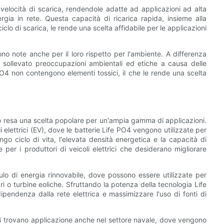
e velocità di scarica, rendendole adatte ad applicazioni ad alta
rgia in rete. Questa capacità di ricarica rapida, insieme alla
clo di scarica, le rende una scelta affidabile per le applicazioni
sono note anche per il loro rispetto per l'ambiente. A differenza
no sollevato preoccupazioni ambientali ed etiche a causa delle
 PO4 non contengono elementi tossici, il che le rende una scelta
nno resa una scelta popolare per un'ampia gamma di applicazioni.
li elettrici (EV), dove le batterie Life PO4 vengono utilizzate per
ungo ciclo di vita, l'elevata densità energetica e la capacità di
 per i produttori di veicoli elettrici che desiderano migliorare
ulo di energia rinnovabile, dove possono essere utilizzate per
i o turbine eoliche. Sfruttando la potenza della tecnologia Life
ipendenza dalla rete elettrica e massimizzare l'uso di fonti di
e PO4 trovano applicazione anche nel settore navale, dove vengono