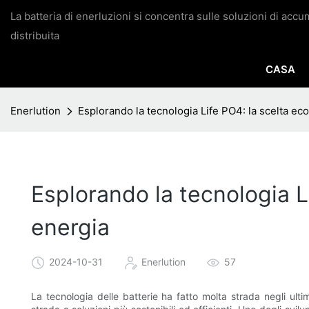
La batteria di enerluzioni si concentra sulle soluzioni di acc
distribuita
CASA
Enerlution
Esplorando la tecnologia Life PO4: la scelta ec
Esplorando la tecnologia L
energia
2024-10-31
Enerlution
57
La tecnologia delle batterie ha fatto molta strada negli ulti