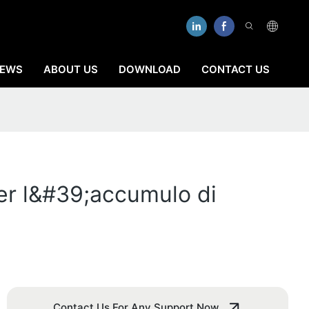
EWS
ABOUT US
DOWNLOAD
CONTACT US
per l&#39;accumulo di
Contact Us For Any Support Now