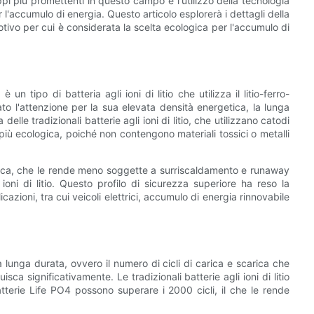
uppi più promettenti in questo campo è l'utilizzo della tecnologia
l'accumulo di energia. Questo articolo esplorerà i dettagli della
motivo per cui è considerata la scelta ecologica per l'accumulo di
n tipo di batteria agli ioni di litio che utilizza il litio-ferro-
to l'attenzione per la sua elevata densità energetica, la lunga
elle tradizionali batterie agli ioni di litio, che utilizzano catodi
 più ecologica, poiché non contengono materiali tossici o metalli
imica, che le rende meno soggette a surriscaldamento e runaway
ioni di litio. Questo profilo di sicurezza superiore ha reso la
azioni, tra cui veicoli elettrici, accumulo di energia rinnovabile
 lunga durata, ovvero il numero di cicli di carica e scarica che
a significativamente. Le tradizionali batterie agli ioni di litio
terie Life PO4 possono superare i 2000 cicli, il che le rende