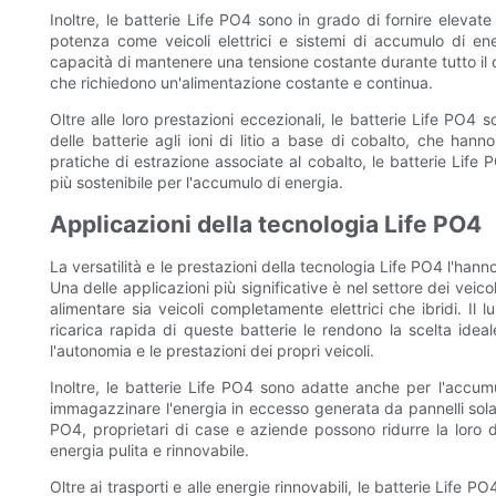
Inoltre, le batterie Life PO4 sono in grado di fornire elevat
potenza come veicoli elettrici e sistemi di accumulo di ene
capacità di mantenere una tensione costante durante tutto il ci
che richiedono un'alimentazione costante e continua.
Oltre alle loro prestazioni eccezionali, le batterie Life PO4 
delle batterie agli ioni di litio a base di cobalto, che han
pratiche di estrazione associate al cobalto, le batterie Life
più sostenibile per l'accumulo di energia.
Applicazioni della tecnologia Life PO4
La versatilità e le prestazioni della tecnologia Life PO4 l'ha
Una delle applicazioni più significative è nel settore dei veico
alimentare sia veicoli completamente elettrici che ibridi. Il l
ricarica rapida di queste batterie le rendono la scelta ideale
l'autonomia e le prestazioni dei propri veicoli.
Inoltre, le batterie Life PO4 sono adatte anche per l'accum
immagazzinare l'energia in eccesso generata da pannelli solar
PO4, proprietari di case e aziende possono ridurre la loro d
energia pulita e rinnovabile.
Oltre ai trasporti e alle energie rinnovabili, le batterie Lif