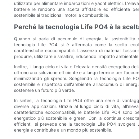
utilizzate per alimentare imbarcazioni e yacht elettrici. L'elev
batterie le rendono una scelta affidabile ed efficiente per
sostenibile ai tradizionali motori a combustibile.
Perché la tecnologia Life PO4 è la scel
Quando si parla di accumulo di energia, la sostenibilità 
tecnologia Life PO4 si è affermata come la scelta ecol
caratteristiche ecocompatibili. L'assenza di materiali tossici
produrre, utilizzare e smaltire, riducendo l'impatto ambiental
Inoltre, il lungo ciclo di vita e l'elevata densità energetica de
offrono una soluzione efficiente e a lungo termine per l'accumu
minimizzando gli sprechi. Scegliendo la tecnologia Life PO
sostenibile e rispettoso dell'ambiente all'accumulo di energ
sostenere un futuro più verde.
In sintesi, la tecnologia Life PO4 offre una serie di vantag
diverse applicazioni. Grazie al lungo ciclo di vita, all'elev
caratteristiche ecocompatibili, le batterie Life PO4 sono 
energetico più sostenibile e green. Con la continua crescit
efficienti, si prevede che la tecnologia Life PO4 svolgerà 
energia e contribuire a un mondo più sostenibile.