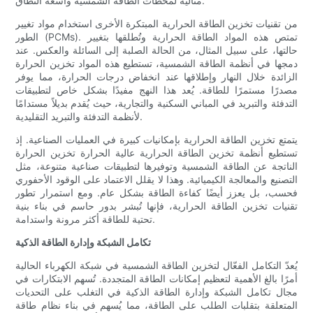
مثالية لمحطات الطاقة الشمسية واسعة النطاق.
من تقنيات تخزين الطاقة الحرارية المبتكرة الأخرى استخدام مواد تغيير
الطور (PCMs). تمتص هذه المواد الطاقة الحرارية وتُطلقها بتغيير
حالتها، على سبيل المثال، من الحالة الصلبة إلى السائلة والعكس. عند
دمجها في أنظمة الطاقة الشمسية، تستطيع هذه المواد تخزين الحرارة
الزائدة خلال النهار وإطلاقها عند انخفاض درجات الحرارة، مما يوفر
مصدرًا مستمرًا للطاقة. يُعد هذا النهج مفيدًا بشكل خاص لتطبيقات
التدفئة والتبريد في المباني السكنية والتجارية، حيث يُقدم بديلاً مستدامًا
لأنظمة التدفئة والتبريد التقليدية.
يتمتع تخزين الطاقة الحرارية بإمكانيات كبيرة في العمليات الصناعية. إذ
تستطيع أنظمة تخزين الطاقة الحرارية عالية الحرارة تخزين الحرارة
الناتجة عن الطاقة الشمسية وتوفيرها لتطبيقات صناعية متنوعة، مثل
التصنيع والمعالجة الكيميائية. وهذا لا يقلل الاعتماد على الوقود الأحفوري
فحسب، بل يعزز أيضًا كفاءة الطاقة بشكل عام. ومع استمرار تطور
تقنيات تخزين الطاقة الحرارية، فإنها تُبشر بدور حاسم في بناء بنية
تحتية للطاقة أكثر مرونة واستدامة.
تكامل الشبكة وإدارة الطاقة الذكية
يُعدّ التكامل الفعّال لتخزين الطاقة الشمسية في شبكة الكهرباء الحالية
أمرًا بالغ الأهمية لتعظيم إمكانات الطاقة المتجددة. تُسهم الابتكارات في
مجال تكامل الشبكة وإدارة الطاقة الذكية في التغلب على التحديات
المتعلقة بتقلبات الطلب على الطاقة، مما يُسهم في بناء نظام طاقة