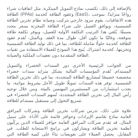
بالإضافة إلى ذلك، تكتسب نماذج التمويل المبتكرة، مثل اتفاقيات شراء
الطاقة (PPAs) وعقود الطاقة كخدمة (EaaS)، رواجًا متزايدًا. بموجب
هذه الاتفاقيات، يقوم مزود خارجي بتركيب وصيانة نظام تخزين الطاقة
الشمسية، ويوافق العميل على شراء الطاقة المخزنة بسعر محدد
مسبقًا. يُلغي هذا الترتيب التكلفة الأولية للعميل، ويوفر تكلفة طاقة
متوقعة، وغالبًا ما تكون أقل، طوال مدة العقد. وبالمثل، تُقدم عقود
الطاقة كخدمة حلولًا شاملة للطاقة، بما في ذلك توليد الطاقة الشمسية
وتخزينها، كخدمة اشتراك. يُتيح هذا النموذج للعملاء الاستفادة من تقنيات
الطاقة المتقدمة دون تعقيدات الملكية والصيانة.
من الجوانب الرئيسية الأخرى دور السندات الخضراء والتمويل
المستدام. تُقدم المؤسسات المالية بشكل متزايد سندات خضراء
مخصصة خصيصًا لمشاريع الطاقة المتجددة، بما في ذلك تخزين الطاقة
الشمسية. توفر هذه السندات تمويلًا طويل الأجل بشروط مواتية، ما
يجذب استثمارات من المستثمرين المهتمين بالبيئة. ومن خلال توجيه
رأس المال إلى تخزين الطاقة المتجددة، تُسهم السندات الخضراء في
تسريع التحول إلى مستقبل مستدام للطاقة.
علاوة على ذلك، تدرس شركات تخزين الطاقة وشركات المرافق
العامة نماذج تقاسم الإيرادات وحوافز قائمة على الأداء. على سبيل
المثال، قد تقدم شركات المرافق العامة حوافز للعملاء الذين يركّبون
أنظمة تخزين الطاقة ويشاركون في برامج الاستجابة للطلب. في
المقابل، يحصل العملاء على تعويضات بناءً على كمية الطاقة التي