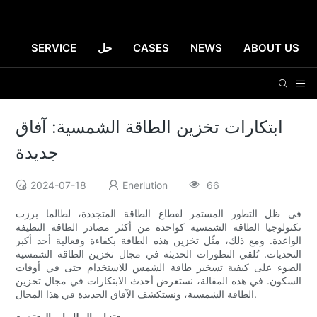
ABOUT US
NEWS
CASES
حل
SERVICE
ابتكارات تخزين الطاقة الشمسية: آفاق
جديدة
2024-07-18
Enerlution
66
في ظل التطور المستمر لقطاع الطاقة المتجددة، لطالما برزت
تكنولوجيا الطاقة الشمسية كواحدة من أكثر مصادر الطاقة النظيفة
الواعدة. ومع ذلك، مثّل تخزين هذه الطاقة بكفاءة وفعالية أحد أكبر
التحديات. تُلقي التطورات الحديثة في مجال تخزين الطاقة الشمسية
الضوء على كيفية تسخير طاقة الشمس للاستخدام حتى في أوقات
السكون. في هذه المقالة، نستعرض أحدث الابتكارات في مجال تخزين
الطاقة الشمسية، ونستكشف الآفاق الجديدة في هذا المجال.