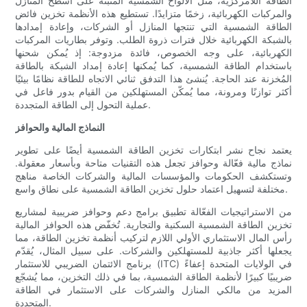
الطاقة اللامركزية، مثل الألواح الشمسية المثبتة على أسطح المنازل
والمركبات الكهربائية، زخمًا متزايدًا. تستطيع هذه الأنظمة تخزين فائض
الطاقة الشمسية التي تنتجها المنازل أو الشركات، وإعادة إمدادها
بالشبكة الكهربائية خلال فترات ذروة الطلب. وتوفر بطاريات المركبات
الكهربائية، على وجه الخصوص، فائدة مزدوجة: إذ يُمكن شحنها
باستخدام الطاقة الشمسية، كما يُمكنها إعادة إمداد الشبكة بالطاقة
المُخزنة عند الحاجة. يُنشئ هذا التدفق ثنائي الاتجاه للطاقة نظامًا بيئيًا
أكثر توازنًا ومرونة، مما يُمكّن المستهلكين من القيام بدور فاعل في
عملية التحول إلى الطاقة المتجددة.
النماذج المالية والحوافز
يعتمد نجاح نشر ابتكارات تخزين الطاقة الشمسية أيضًا على تطوير
نماذج مالية فعّالة وحوافز تجعل هذه التقنيات متاحة وبأسعار معقولة.
وتستكشف الحكومات والمؤسسات المالية والشركات الخاصة مناهج
مختلفة لتسهيل اعتماد حلول تخزين الطاقة الشمسية على نطاق واسع.
من الاستراتيجيات الفعّالة تطبيق برامج دعم وحوافز ضريبية لمشاريع
تخزين الطاقة الشمسية السكنية والتجارية. تُخفّض هذه الحوافز المالية
رأس المال الاستثماري الأولي اللازم لتركيب أنظمة تخزين الطاقة، مما
يجعلها أكثر جاذبية للمستهلكين والشركات. على سبيل المثال، يُقدّم
برنامج الائتمان الضريبي للاستثمار (ITC) في الولايات المتحدة إعفاءً
ضريبيًا كبيرًا لأنظمة الطاقة الشمسية، بما في ذلك التخزين، مما يُشجّع
المزيد من مالكي المنازل والشركات على الاستثمار في الطاقة
المتجددة.