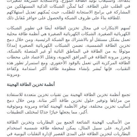
بكفاءة، واستيعاب توليد الطاقة الموزع، والاستجابة السريعة للتغيرات
في الطلب على الطاقة. كما تُمكّن الشبكات الذكية المستهلكين من
المشاركة في برامج الاستجابة للطلب، حيث يُمكنهم تعديل استهلاكهم
للطاقة بناءً على ظروف الشبكة والحصول على حوافز مُقابل ذلك.
تُسهم الابتكارات في مجال تخزين الطاقة أيضًا في تطوير الشبكات
الكهربائية الصغيرة. الشبكات الكهربائية الصغيرة هي أنظمة طاقة محلية
تعمل بشكل مستقل أو بالاشتراك مع الشبكة الرئيسية. ومن خلال دمج
تخزين الطاقة الشمسية، تضمن الشبكات الكهربائية الصغيرة إمدادًا
موثوقًا به من الطاقة في المناطق النائية أو غير المتصلة بالشبكة،
وتعزز مرونة الطاقة في المرافق الحيوية، وتقلل الاعتماد على محطات
الطاقة المركزية التي تعمل بالوقود الأحفوري. ومع استمرار تطور هذه
التقنيات، فإنها تُبشر بإنشاء منظومة طاقة أكثر استدامة وكفاءة
ومرونة.
أنظمة تخزين الطاقة الهجينة
تجمع أنظمة تخزين الطاقة الهجينة بين تقنيات تخزين متعددة للاستفادة
من مزاياها وتوفير حلول تخزين طاقة أكثر متانة. ومن خلال دمج
أساليب تخزين مختلفة، توفر الأنظمة الهجينة كفاءة ومرونة وموثوقية
أكبر، مما يجعلها خيارًا جذابًا لمختلف التطبيقات.
من الأساليب الهجينة الشائعة الجمع بين البطاريات وتخزين الطاقة
الحرارية. على سبيل المثال، يمكن لمحطة طاقة شمسية استخدام
البطاريات لتخزين الطاقة على المدى القصير لإدارة التقلبات اليومية في