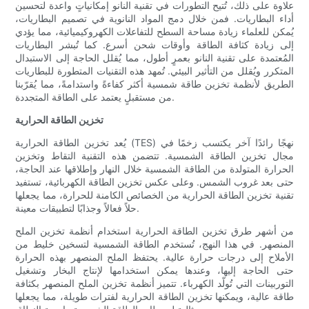
علاوة على ذلك، تُتيح التطورات في تقنية النانو إمكانياتٍ واعدة لتحسين
أداء البطاريات. فمن خلال دمج المواد النانوية في تصميم البطاريات،
يُمكن للعلماء زيادة مساحة السطح للتفاعلات الكهروكيميائية، مما يؤدي
إلى زيادة كثافة الطاقة وأوقات شحن أسرع. كما تُبشر البطاريات
المُعتمدة على تقنية النانو بعمرٍ أطول، مما يُقلل الحاجة إلى الاستبدال
المتكرر ويُقلل من التأثير البيئي. تُمهد هذه التقنيات المتطورة للبطاريات
الطريق لأنظمة تخزين طاقة شمسية أكثر كفاءةً واستدامةً، مما يُقرّبنا
من مستقبلٍ يعتمد على الطاقة المتجددة.
تخزين الطاقة الحرارية
يُعد تخزين الطاقة الحرارية (TES) نهجًا رائدًا آخر يكتسب زخمًا في
مجال تخزين الطاقة الشمسية. تتضمن هذه التقنية التقاط وتخزين
الحرارة المتولدة من الطاقة الشمسية خلال النهار وإطلاقها عند الحاجة،
حتى بعد غروب الشمس. وعلى عكس تخزين الطاقة الكهربائية، تستفيد
تقنية تخزين الطاقة الحرارية من الخصائص الكامنة للحرارة، مما يجعلها
حلاً فعالاً وجذابًا لتطبيقات معينة.
من أشهر طرق تخزين الطاقة الحرارية استخدام أنظمة تخزين الملح
المنصهر. في هذا النهج، تُستخدم الطاقة الشمسية لتسخين خليط من
الأملاح إلى درجات حرارة عالية. يحتفظ الملح المنصهر بهذه الحرارة
حتى الحاجة إليها، وعندها يمكن استخدامها لإنتاج البخار وتشغيل
التوربينات التي تُولّد الكهرباء. تتميز أنظمة تخزين الملح المنصهر بكثافة
طاقة عالية، ويمكنها تخزين الطاقة الحرارية لفترات طويلة، مما يجعلها