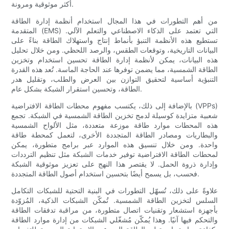
أكثر موثوقية ومرونة.
من أهم التطورات في هذا المجال استخدام أنظمة إدارة الطاقة
المتقدمة (EMS) التي تعتمد على الذكاء الاصطناعي والتعلم الآلي.
تستطيع هذه الأنظمة التنبؤ بأنماط إنتاج واستهلاك الطاقة بناءً على
البيانات التاريخية، وتوقعات الطقس، والرصد اللحظي. ومن خلال تحليل
هذه البيانات، يمكن لأنظمة إدارة الطاقة تحسين استخدام وتخزين
الطاقة الشمسية، مما يضمن توفرها عند الحاجة الماسة. تُعد هذه القدرة
التنبؤية أساسية لتحقيق التوازن بين العرض والطلب، وتقليل هدر
الطاقة، وتحسين استقرار الشبكة بشكل عام.
بالإضافة إلى ذلك، يكتسب مفهوم محطات الطاقة الافتراضية (VPPs)
شعبية متزايدة كوسيلة لدمج تخزين الطاقة الشمسية في الشبكة. تجمع
هذه المحطات موارد طاقة موزعة متعددة، مثل الألواح الشمسية
والبطاريات ومصادر الطاقة المتجددة الأخرى، لتعمل كمحطة طاقة
واحدة. ومن خلال تنسيق هذه الموارد عبر برامج متطورة، يمكن
لمحطات الطاقة الافتراضية توفير خدمات الشبكة مثل تنظيم الترددات
وإدارة ذروة الحمل. لا يقتصر هذا النهج على تعزيز موثوقية الشبكة
فحسب، بل يسمح أيضًا بتحسين استخدام أصول الطاقة المتجددة.
علاوةً على ذلك، تُسهّل التطورات في البنية التحتية للشبكات التكامل
السلس لتخزين الطاقة الشمسية. تُمكّن الشبكات الذكية، المُزوّدة
بأجهزة استشعار وتقنيات اتصال متطورة، من مراقبة تدفقات الطاقة
والتحكم فيها آنيًا. وهذا يُمكّن مُشغّلي الشبكات من إدارة موارد الطاقة