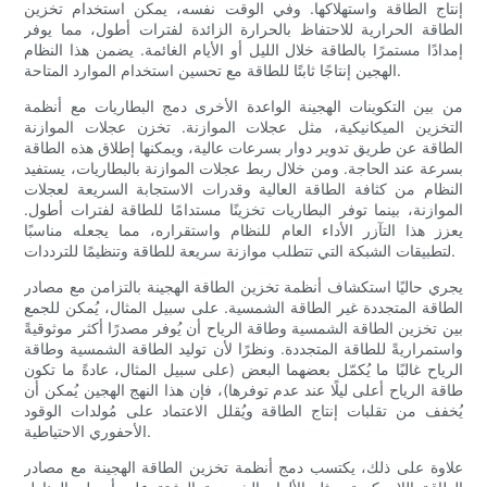
إنتاج الطاقة واستهلاكها. وفي الوقت نفسه، يمكن استخدام تخزين
الطاقة الحرارية للاحتفاظ بالحرارة الزائدة لفترات أطول، مما يوفر
إمدادًا مستمرًا بالطاقة خلال الليل أو الأيام الغائمة. يضمن هذا النظام
الهجين إنتاجًا ثابتًا للطاقة مع تحسين استخدام الموارد المتاحة.
من بين التكوينات الهجينة الواعدة الأخرى دمج البطاريات مع أنظمة
التخزين الميكانيكية، مثل عجلات الموازنة. تخزن عجلات الموازنة
الطاقة عن طريق تدوير دوار بسرعات عالية، ويمكنها إطلاق هذه الطاقة
بسرعة عند الحاجة. ومن خلال ربط عجلات الموازنة بالبطاريات، يستفيد
النظام من كثافة الطاقة العالية وقدرات الاستجابة السريعة لعجلات
الموازنة، بينما توفر البطاريات تخزينًا مستدامًا للطاقة لفترات أطول.
يعزز هذا التآزر الأداء العام للنظام واستقراره، مما يجعله مناسبًا
لتطبيقات الشبكة التي تتطلب موازنة سريعة للطاقة وتنظيمًا للترددات.
يجري حاليًا استكشاف أنظمة تخزين الطاقة الهجينة بالتزامن مع مصادر
الطاقة المتجددة غير الطاقة الشمسية. على سبيل المثال، يُمكن للجمع
بين تخزين الطاقة الشمسية وطاقة الرياح أن يُوفر مصدرًا أكثر موثوقيةً
واستمراريةً للطاقة المتجددة. ونظرًا لأن توليد الطاقة الشمسية وطاقة
الرياح غالبًا ما يُكمّل بعضهما البعض (على سبيل المثال، عادةً ما تكون
طاقة الرياح أعلى ليلًا عند عدم توفرها)، فإن هذا النهج الهجين يُمكن أن
يُخفف من تقلبات إنتاج الطاقة ويُقلل الاعتماد على مُولدات الوقود
الأحفوري الاحتياطية.
علاوة على ذلك، يكتسب دمج أنظمة تخزين الطاقة الهجينة مع مصادر