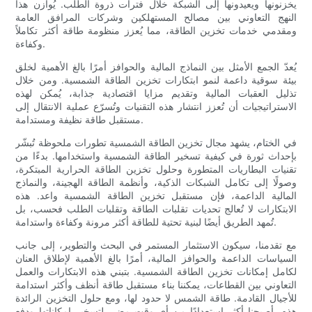
يخزنونها ويعيدونها إلى الشبكة خلال فترات ذروة الطلب. يُوازن هذا
النهج التعاوني بين مصالح المستهلكين وشركات المرافق العامة
ومقدمي خدمات تخزين الطاقة، مما يُعزز منظومة طاقة أكثر تكاملاً
وكفاءة.
يُعدّ الجمع الأمثل بين النماذج المالية والحوافز أمرًا بالغ الأهمية لخلق
بيئة سوقية داعمة لنمو ابتكارات تخزين الطاقة الشمسية. ومن خلال
تذليل العقبات المالية وتقديم مزايا اقتصادية جذابة، يُمكن لهذه
الاستراتيجيات أن تُعزز انتشار هذه التقنيات وتُسرّع عملية الانتقال إلى
مستقبل طاقة نظيفة ومستدامة.
في الختام، يشهد مجال تخزين الطاقة الشمسية تطورات ملحوظة تُبشّر
بإحداث ثورة في كيفية تسخير الطاقة الشمسية واستخدامها. بدءًا من
تقنيات البطاريات المتطورة وحلول تخزين الطاقة الحرارية المبتكرة،
وصولًا إلى تكامل الشبكات الذكية، وأنظمة الطاقة الهجينة، والنماذج
المالية الداعمة، فإن مستقبل تخزين الطاقة الشمسية واعد. هذه
الابتكارات لا تُعالج تحديات تقلبات الطاقة وتقلبات الطلب فحسب، بل
تُمهد الطريق أيضًا لبنية تحتية للطاقة أكثر مرونة وكفاءة واستدامة.
مع تقدمنا، سيكون الاستثمار المستمر في البحث والتطوير، إلى جانب
السياسات الداعمة والحوافز المالية، أمرًا بالغ الأهمية لإطلاق العنان
لكامل إمكانات تخزين الطاقة الشمسية. بتبني هذه الابتكارات والعمل
التعاوني بين القطاعات، يمكننا بناء مستقبل طاقة أنظف وأكثر استدامة
للأجيال القادمة. طاقة الشمس لا حدود لها، ومع حلول التخزين الرائدة
هذه، أصبحنا أكثر استعدادًا من أي وقت مضى لتسخير إمكاناتها ودفع