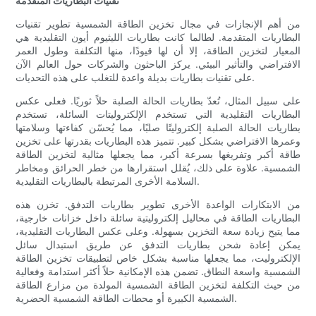
تقنيات البطاريات المتقدمة
من أهم الإنجازات في مجال تخزين الطاقة الشمسية تطوير تقنيات
البطاريات المتقدمة. لطالما كانت بطاريات الليثيوم أيون التقليدية هي
المعيار لتخزين الطاقة، إلا أن لها قيودًا، منها التكلفة وطول العمر
الافتراضي والتأثير البيئي. يركز الباحثون والشركات حول العالم الآن
على تقنيات بطاريات بديلة واعدة للتغلب على هذه التحديات.
على سبيل المثال، تُعدّ بطاريات الحالة الصلبة حلاً ثوريًا. فعلى عكس
البطاريات التقليدية التي تستخدم الإلكتروليتات السائلة، تستخدم
بطاريات الحالة الصلبة إلكتروليتًا صلبًا، مما يُحسّن كفاءتها وسلامتها
وعمرها الافتراضي بشكل كبير. تتميز هذه البطاريات بقدرتها على تخزين
طاقة أكبر وتفريغها بسرعة أكبر، مما يجعلها مثالية لتخزين الطاقة
الشمسية. علاوة على ذلك، يُقلل استقرارها من خطر الحرائق ومخاطر
السلامة الأخرى المرتبطة بالبطاريات التقليدية.
من الابتكارات الواعدة الأخرى تطوير بطاريات التدفق. تخزن هذه
البطاريات الطاقة في محاليل إلكتروليتية سائلة داخل خزانات خارجية،
مما يتيح زيادة سعة التخزين بسهولة. وعلى عكس البطاريات التقليدية،
يمكن إعادة شحن بطاريات التدفق عن طريق استبدال سائل
الإلكتروليت، مما يجعلها مناسبة بشكل خاص لتطبيقات تخزين الطاقة
الشمسية واسعة النطاق. تضمن هذه الإمكانية حلاً أكثر استدامة وفعالية
من حيث التكلفة لتخزين الطاقة الشمسية المولدة من مزارع الطاقة
الشمسية الكبيرة أو محطات الطاقة الشمسية الحضرية.