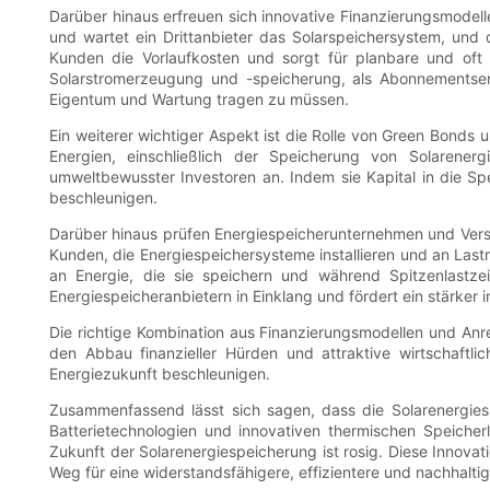
Darüber hinaus erfreuen sich innovative Finanzierungsmodel
und wartet ein Drittanbieter das Solarspeichersystem, und 
Kunden die Vorlaufkosten und sorgt für planbare und oft n
Solarstromerzeugung und -speicherung, als Abonnementservi
Eigentum und Wartung tragen zu müssen.
Ein weiterer wichtiger Aspekt ist die Rolle von Green Bonds 
Energien, einschließlich der Speicherung von Solarenerg
umweltbewusster Investoren an. Indem sie Kapital in die S
beschleunigen.
Darüber hinaus prüfen Energiespeicherunternehmen und Ver
Kunden, die Energiespeichersysteme installieren und an La
an Energie, die sie speichern und während Spitzenlastze
Energiespeicheranbietern in Einklang und fördert ein stärker 
Die richtige Kombination aus Finanzierungsmodellen und Anr
den Abbau finanzieller Hürden und attraktive wirtschaftl
Energiezukunft beschleunigen.
Zusammenfassend lässt sich sagen, dass die Solarenergies
Batterietechnologien und innovativen thermischen Speicher
Zukunft der Solarenergiespeicherung ist rosig. Diese Inno
Weg für eine widerstandsfähigere, effizientere und nachhaltig