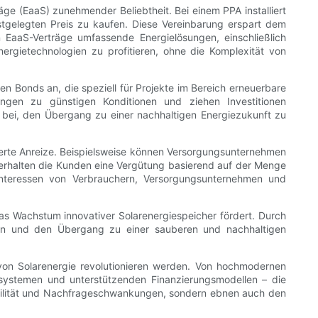
e (EaaS) zunehmender Beliebtheit. Bei einem PPA installiert
estgelegten Preis zu kaufen. Diese Vereinbarung erspart dem
n EaaS-Verträge umfassende Energielösungen, einschließlich
ergietechnologien zu profitieren, ohne die Komplexität von
en Bonds an, die speziell für Projekte im Bereich erneuerbare
rungen zu günstigen Konditionen und ziehen Investitionen
 bei, den Übergang zu einer nachhaltigen Energiezukunft zu
rte Anreize. Beispielsweise können Versorgungsunternehmen
erhalten die Kunden eine Vergütung basierend auf der Menge
 Interessen von Verbrauchern, Versorgungsunternehmen und
as Wachstum innovativer Solarenergiespeicher fördert. Durch
rdern und den Übergang zu einer sauberen und nachhaltigen
von Solarenergie revolutionieren werden. Von hochmodernen
iesystemen und unterstützenden Finanzierungsmodellen – die
abilität und Nachfrageschwankungen, sondern ebnen auch den