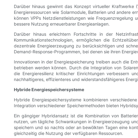
Darüber hinaus gewinnt das Konzept virtueller Kraftwerke (
Energieressourcen wie Solarmodule, Batterien und andere erne
können VPPs Netzdienstleistungen wie Frequenzregelung und
bessere Nutzung erneuerbarer Energieanlagen.
Darüber hinaus erleichtern Fortschritte in der Netzinfra
Kommunikationstechnologien, ermöglichen die Echtzeitübe
dezentrale Energieerzeugung zu berücksichtigen und schnel
Demand-Response-Programmen, bei denen sie ihren Energiev
Innovationen in der Energiespeicherung treiben auch die En
betrieben werden können. Durch die Integration von Solare
die Energieresilienz kritischer Einrichtungen verbessern u
nachhaltigeres, effizienteres und widerstandsfähigeres Ener
Hybride Energiespeichersysteme
Hybride Energiespeichersysteme kombinieren verschiedene 
Integration verschiedener Speichermethoden bieten Hybridsyst
Ein gängiger Hybridansatz ist die Kombination von Batterie
nutzen, um tägliche Schwankungen in Energieerzeugung und 
speichern und so nachts oder an bewölkten Tagen eine konti
gleichzeitig die Nutzung der verfügbaren Ressourcen.