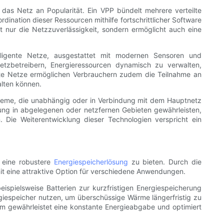
 das Netz an Popularität. Ein VPP bündelt mehrere verteilte
ination dieser Ressourcen mithilfe fortschrittlicher Software
 nur die Netzzuverlässigkeit, sondern ermöglicht auch eine
ntelligente Netze, ausgestattet mit modernen Sensoren und
etzbetreibern, Energieressourcen dynamisch zu verwalten,
ente Netze ermöglichen Verbrauchern zudem die Teilnahme an
lten können.
ysteme, die unabhängig oder in Verbindung mit dem Hauptnetz
ung in abgelegenen oder netzfernen Gebieten gewährleisten,
n. Die Weiterentwicklung dieser Technologien verspricht ein
d eine robustere
Energiespeicherlösung
zu bieten. Durch die
mit eine attraktive Option für verschiedene Anwendungen.
ispielsweise Batterien zur kurzfristigen Energiespeicherung
iespeicher nutzen, um überschüssige Wärme längerfristig zu
em gewährleistet eine konstante Energieabgabe und optimiert