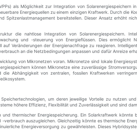
VPPs) als Möglichkeit zur Integration von Solarenergiespeichern in
uerbare Energiequellen zu einem einzigen Kraftwerk. Durch die Koord
 Spitzenlastmanagement bereitstellen. Dieser Ansatz erhöht nicht
struktur die nahtlose Integration von Solarenergiespeichern. I
rwachung und -steuerung von Energieflüssen. Dies ermöglicht N
l auf Veränderungen der Energienachfrage zu reagieren. Intellig
erbrauch an die Netzbedingungen anpassen und dafür Anreize erha
twicklung von Mikronetzen voran. Mikronetze sind lokale Energies
nergiespeichern können Mikronetze eine zuverlässige Stromversorg
nd die Abhängigkeit von zentralen, fossilen Kraftwerken verringer
gieökosystem.
Speichertechnologien, um deren jeweilige Vorteile zu nutzen un
eme höhere Effizienz, Flexibilität und Zuverlässigkeit und sind da
n und thermischer Energiespeicherung. Ein Solarkraftwerk könnte be
-verbrauch auszugleichen. Gleichzeitig könnte es thermische Energ
nuierliche Energieversorgung zu gewährleisten. Dieses Hybridsyst