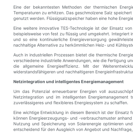
Eine der bekanntesten Methoden der thermischen Energie
Temperaturen zu erhitzen. Das geschmolzene Salz speichert
genutzt werden. Flüssigsalzspeicher haben eine hohe Energie
Eine weitere innovative TES-Technologie ist der Einsatz 
beispielsweise von fest zu flüssig und umgekehrt. Integri
und so eine kontinuierliche Energieversorgung gewährlei
nachhaltige Alternative zu herkömmlichen Heiz- und Kühlsys
Auch in industriellen Prozessen bietet die thermische Ene
verschiedene industrielle Anwendungen, wie die Fertigung und 
die allgemeine Energieeffizienz. Mit der Weiterentwic
widerstandsfähigeren und nachhaltigeren Energieinfrastruktur
Netzintegration und intelligentes Energiemanagement
Um das Potenzial erneuerbarer Energien voll auszuschöpfe
Netzintegration und im intelligenten Energiemanagement 
zuverlässigeres und flexibleres Energiesystem zu schaffen.
Eine wichtige Entwicklung in diesem Bereich ist der Einsatz 
können Energieerzeugungs- und -verbrauchsmuster anhand h
Nutzung und Speicherung von Solarenergie optimieren und s
entscheidend für den Ausgleich von Angebot und Nachfrage,