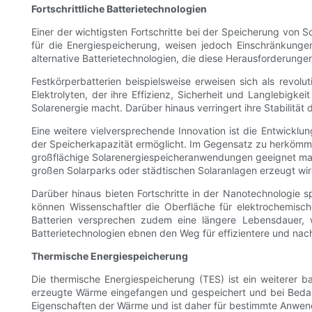
Fortschrittliche Batterietechnologien
Einer der wichtigsten Fortschritte bei der Speicherung von Sol
für die Energiespeicherung, weisen jedoch Einschränkunge
alternative Batterietechnologien, die diese Herausforderunge
Festkörperbatterien beispielsweise erweisen sich als revol
Elektrolyten, der ihre Effizienz, Sicherheit und Langlebigk
Solarenergie macht. Darüber hinaus verringert ihre Stabilität
Eine weitere vielversprechende Innovation ist die Entwicklun
der Speicherkapazität ermöglicht. Im Gegensatz zu herkömmli
großflächige Solarenergiespeicheranwendungen geeignet mach
großen Solarparks oder städtischen Solaranlagen erzeugt wir
Darüber hinaus bieten Fortschritte in der Nanotechnologie s
können Wissenschaftler die Oberfläche für elektrochemisc
Batterien versprechen zudem eine längere Lebensdauer,
Batterietechnologien ebnen den Weg für effizientere und nac
Thermische Energiespeicherung
Die thermische Energiespeicherung (TES) ist ein weiterer 
erzeugte Wärme eingefangen und gespeichert und bei Bedar
Eigenschaften der Wärme und ist daher für bestimmte Anwend