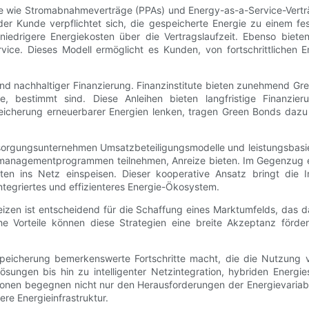
le wie Stromabnahmeverträge (PPAs) und Energy-as-a-Service-Verträg
der Kunde verpflichtet sich, die gespeicherte Energie zu einem f
iedrigere Energiekosten über die Vertragslaufzeit. Ebenso biete
ce. Dieses Modell ermöglicht es Kunden, von fortschrittlichen En
und nachhaltiger Finanzierung. Finanzinstitute bieten zunehmend Gre
ie, bestimmt sind. Diese Anleihen bieten langfristige Finanzie
peicherung erneuerbarer Energien lenken, tragen Green Bonds dazu
sorgungsunternehmen Umsatzbeteiligungsmodelle und leistungsbasie
stmanagementprogrammen teilnehmen, Anreize bieten. Im Gegenzug 
iten ins Netz einspeisen. Dieser kooperative Ansatz bringt die
integriertes und effizienteres Energie-Ökosystem.
eizen ist entscheidend für die Schaffung eines Marktumfelds, das d
iche Vorteile können diese Strategien eine breite Akzeptanz fö
peicherung bemerkenswerte Fortschritte macht, die die Nutzung 
lösungen bis hin zu intelligenter Netzintegration, hybriden Energ
vationen begegnen nicht nur den Herausforderungen der Energievari
ere Energieinfrastruktur.