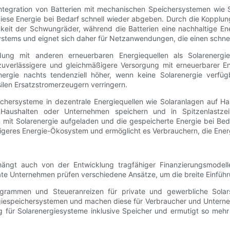
e Integration von Batterien mit mechanischen Speichersystemen wi
iese Energie bei Bedarf schnell wieder abgeben. Durch die Kopplun
gkeit der Schwungräder, während die Batterien eine nachhaltige En
Systems und eignet sich daher für Netzanwendungen, die einen schne
ung mit anderen erneuerbaren Energiequellen als Solarenergie
zuverlässigere und gleichmäßigere Versorgung mit erneuerbarer En
energie nachts tendenziell höher, wenn keine Solarenergie verfü
ilen Ersatzstromerzeugern verringern.
peichersysteme in dezentrale Energiequellen wie Solaranlagen auf
aushalten oder Unternehmen speichern und in Spitzenlastzei
n mit Solarenergie aufgeladen und die gespeicherte Energie bei Beda
igeres Energie-Ökosystem und ermöglicht es Verbrauchern, die Ener
r hängt auch von der Entwicklung tragfähiger Finanzierungsmode
ate Unternehmen prüfen verschiedene Ansätze, um die breite Einführ
grammen und Steueranreizen für private und gewerbliche Solarsp
nergiespeichersystemen und machen diese für Verbraucher und Unterne
ng für Solarenergiesysteme inklusive Speicher und ermutigt so meh