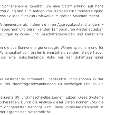
rd Sonnenenergie genutzt, um eine Salzmischung auf hohe
ferzeugung und zum Antrieb von Turbinen zur Stromerzeugung
was sie ideal für Solarkraftwerke im großen Maßstab macht.
Wärmeenergie ab, indem sie ihren Aggregatzustand ändern –
me speichern und bei sinkenden Temperaturen wieder abgeben
wendungen in Wohn- und Geschäftsgebäuden und bietet eine
nen die aus Sonnenenergie erzeugte Wärme speichern und für
 Abhängigkeit von fossilen Brennstoffen, sondern steigert auch
n sie eine entscheidende Rolle bei der Schaffung einer
as bestehende Stromnetz unerlässlich. Innovationen in der
t und der Nachfrageschwankungen zu bewältigen und so ein
ntelligenz (KI) und maschinelles Lernen nutzen. Diese Systeme
orhersagen. Durch die Analyse dieser Daten können EMS die
 dringendsten benötigt wird. Diese Vorhersagefähigkeit ist
r allgemeinen Netzstabilität.