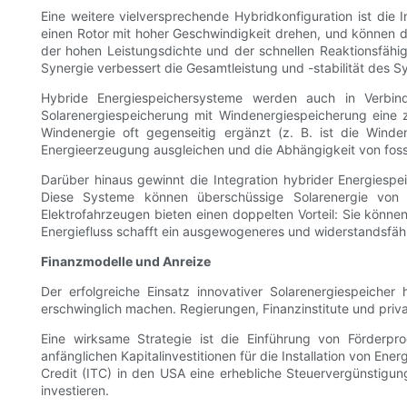
Eine weitere vielversprechende Hybridkonfiguration ist di
einen Rotor mit hoher Geschwindigkeit drehen, und können d
der hohen Leistungsdichte und der schnellen Reaktionsfähi
Synergie verbessert die Gesamtleistung und -stabilität des 
Hybride Energiespeichersysteme werden auch in Verbind
Solarenergiespeicherung mit Windenergiespeicherung eine 
Windenergie oft gegenseitig ergänzt (z. B. ist die Wind
Energieerzeugung ausgleichen und die Abhängigkeit von foss
Darüber hinaus gewinnt die Integration hybrider Energies
Diese Systeme können überschüssige Solarenergie von H
Elektrofahrzeugen bieten einen doppelten Vorteil: Sie könne
Energiefluss schafft ein ausgewogeneres und widerstandsfäh
Finanzmodelle und Anreize
Der erfolgreiche Einsatz innovativer Solarenergiespeiche
erschwinglich machen. Regierungen, Finanzinstitute und priv
Eine wirksame Strategie ist die Einführung von Förderpro
anfänglichen Kapitalinvestitionen für die Installation von E
Credit (ITC) in den USA eine erhebliche Steuervergünstigu
investieren.