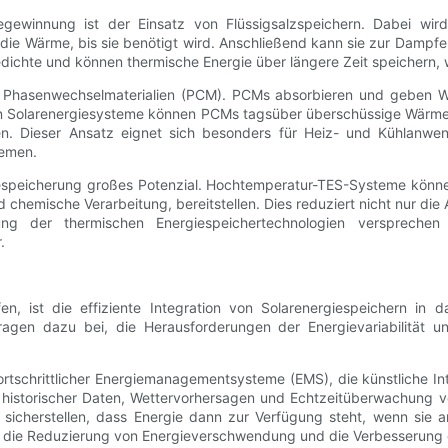
gewinnung ist der Einsatz von Flüssigsalzspeichern. Dabei wi
 die Wärme, bis sie benötigt wird. Anschließend kann sie zur Damp
dichte und können thermische Energie über längere Zeit speichern, 
von Phasenwechselmaterialien (PCM). PCMs absorbieren und geben 
ert in Solarenergiesysteme können PCMs tagsüber überschüssige Wär
sten. Dieser Ansatz eignet sich besonders für Heiz- und Kühlan
temen.
rgiespeicherung großes Potenzial. Hochtemperatur-TES-Systeme kön
chemische Verarbeitung, bereitstellen. Dies reduziert nicht nur die
klung der thermischen Energiespeichertechnologien verspreche
.
n, ist die effiziente Integration von Solarenergiespeichern in d
tragen dazu bei, die Herausforderungen der Energievariabilitä
fortschrittlicher Energiemanagementsysteme (EMS), die künstliche I
istorischer Daten, Wettervorhersagen und Echtzeitüberwachung v
icherstellen, dass Energie dann zur Verfügung steht, wenn sie am
 die Reduzierung von Energieverschwendung und die Verbesserung de