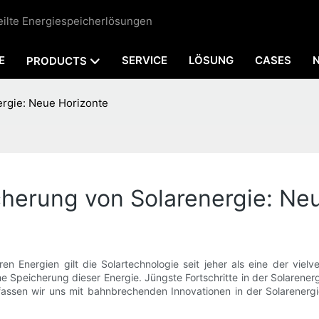
teilte Energiespeicherlösungen
E
SERVICE
LÖSUNG
CASES
PRODUCTS
ergie: Neue Horizonte
cherung von Solarenergie: Ne
en Energien gilt die Solartechnologie seit jeher als eine der viel
che Speicherung dieser Energie. Jüngste Fortschritte in der Solarene
efassen wir uns mit bahnbrechenden Innovationen in der Solarenerg