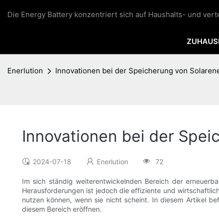
Die Energy Battery konzentriert sich auf Haushalts- und ver
ZUHAUS
Enerlution
Innovationen bei der Speicherung von Solaren
Innovationen bei der Spei
2024-07-18
Enerlution
72
Im sich ständig weiterentwickelnden Bereich der erneuerbar
Herausforderungen ist jedoch die effiziente und wirtschaftli
nutzen können, wenn sie nicht scheint. In diesem Artikel b
diesem Bereich eröffnen.