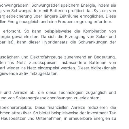
e Schwungrädern. Schwungräder speichern Energie, indem sie
g von Schwungrädern mit Batterien profitiert das System von
ergiespeicherung über längere Zeiträume ermöglichen. Diese
llen Energieausgleich und eine Frequenzregelung erfordern.
 erforscht. So kann beispielsweise die Kombination von
ergie gewährleisten. Da sich die Erzeugung von Solar- und
gbar ist), kann dieser Hybridansatz die Schwankungen der
 Hausdächern und Elektrofahrzeuge zunehmend an Bedeutung.
ten ins Netz zurückspeisen. Insbesondere Batterien von
rf wieder ins Netz eingespeist werden. Dieser bidirektionale
giewende aktiv mitzugestalten.
lle und Anreize ab, die diese Technologien zugänglich und
ung von Solarenergiespeicherlösungen zu erleichtern.
eicherprojekte. Diese finanziellen Anreize reduzieren die
hmen attraktiver. So bietet beispielsweise der Investment Tax
r Hausbesitzer und Unternehmen, in erneuerbare Energien zu