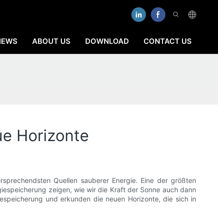
NEWS
ABOUT US
DOWNLOAD
CONTACT US
ue Horizonte
versprechendsten Quellen sauberer Energie. Eine der größten
rgiespeicherung zeigen, wie wir die Kraft der Sonne auch dann
iespeicherung und erkunden die neuen Horizonte, die sich in