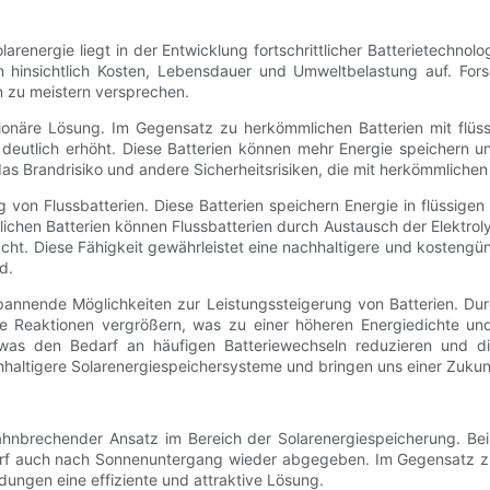
arenergie liegt in der Entwicklung fortschrittlicher Batterietechnolo
n hinsichtlich Kosten, Lebensdauer und Umweltbelastung auf. For
n zu meistern versprechen.
utionäre Lösung. Im Gegensatz zu herkömmlichen Batterien mit flüs
eit deutlich erhöht. Diese Batterien können mehr Energie speichern 
 das Brandrisiko und andere Sicherheitsrisiken, die mit herkömmliche
g von Flussbatterien. Diese Batterien speichern Energie in flüssigen
chen Batterien können Flussbatterien durch Austausch der Elektroly
t. Diese Fähigkeit gewährleistet eine nachhaltigere und kostengüns
d.
pannende Möglichkeiten zur Leistungssteigerung von Batterien. Dur
he Reaktionen vergrößern, was zu einer höheren Energiedichte und
 was den Bedarf an häufigen Batteriewechseln reduzieren und d
hhaltigere Solarenergiespeichersysteme und bringen uns einer Zukun
bahnbrechender Ansatz im Bereich der Solarenergiespeicherung. Be
f auch nach Sonnenuntergang wieder abgegeben. Im Gegensatz zur 
ungen eine effiziente und attraktive Lösung.