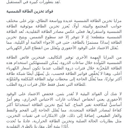
تَعِد بتطورات كبيرة في المستقبل.
فوائد تخزين الطاقة الشمسية
مزايا تخزين الطاقة الشمسية عديدة وواسعة النطاق، تؤثر على مختلف
جوانب المجتمع والبيئة. أولًا، يُعزز تخزين الطاقة موثوقية الطاقة
الشمسية واستقرارها. فعلى عكس مصادر الطاقة التقليدية، تُعد الطاقة
الشمسية متقطعة؛ إذ لا تتوفر إلا عند سطوع الشمس. ويتيح تخزين
الطاقة إمدادًا مستمرًا بالطاقة، حتى في الأجواء الغائمة أو الليلية، مما
يُقلل الاعتماد على الوقود الأحفوري ويُقلل من انقطاع التيار الكهربائي.
من المزايا المهمة الأخرى توفير التكاليف. فبتخزين فائض الطاقة
الشمسية المُولَّدة خلال ساعات الذروة، يُمكن للمستهلكين استخدام هذه
الطاقة المُخزَّنة خلال فترات ذروة الطلب عندما تكون أسعار الكهرباء
أعلى. وهذا لا يُخفِّض فواتير الطاقة فحسب، بل يُسهِّل أيضًا شبكة طاقة
أكثر توازنًا، مما يُقلِّل الحاجة إلى محطات توليد الطاقة المُكلفة والمُلوِّثة
للطاقة التي تعمل فقط خلال فترات ذروة الطلب.
لا شك أن الفوائد البيئية لا تُقدر بثمن. فخفض الاعتماد على الوقود
الأحفوري يعني انخفاض انبعاثات غازات الاحتباس الحراري، وهو أمرٌ
أساسيٌّ لمكافحة تغير المناخ. كما يُتيح تخزين الطاقة استخدامًا أكثر
كفاءةً لمصادر الطاقة المتجددة، مما يُقلل الحاجة إلى الفحم والنفط
والغاز الطبيعي. إضافةً إلى ذلك، فإن الابتكارات في تقنيات التخزين،
مثل بطاريات الحالة الصلبة وتخزين الطاقة الحرارية، عادةً ما تُحدث
آثارًا بيئية أقل مقارنةً بالطرق التقليدية.