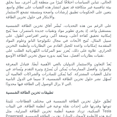
الحالي، تتباين السياسات اختلافًا كبيرًا من منطقة إلى أخرى، مما يخلق
بيئة تنافسية غير متكافئة قد تعيق انتشار هذه التقنيات على نطاق واسع.
يتعين على الحكومات تطبيق إرشادات واضحة ومتسقة تشجع الاستثمار
والابتكار في حلول تخزين الطاقة.
على الرغم من هذه التحديات، تُبشّر آفاق تخزين الطاقة الشمسية
بمستقبل واعد. إذ يجري تطوير مواد وتقنيات جديدة باستمرار، مما يُتيح
إمكانية تحقيق كفاءة أعلى، وسعة أكبر، وعمر افتراضي أطول. على
سبيل المثال، تُتيح الأبحاث في مجال تكنولوجيا النانو وعلوم المواد
المتقدمة إمكانيات واعدة للجيل القادم من البطاريات وأنظمة التخزين
الحراري. علاوة على ذلك، يُعزز نمو المركبات الكهربائية الطلب على
تقنيات بطاريات أفضل، مما يُفيد بدوره سوق تخزين الطاقة الأوسع.
يُعدّ التعاون والاستثمار الدوليان بالغي الأهمية أيضًا. فتبادل المعرفة
والموارد وأفضل الممارسات يُمكن أن يُسرّع وتيرة التقدم ويُساعد في
تذليل العقبات المشتركة. كما يُمكن للمبادرات والشراكات العالمية أن
تُسهّل نشر حلول تخزين الطاقة الشمسية، لا سيما في الدول النامية
التي لا يزال الوصول إلى الطاقة فيها محدودًا.
تطبيقات تخزين الطاقة الشمسية
تُطبّق حلول تخزين الطاقة الشمسية في مختلف القطاعات، مُثبتةً
تنوعها وقدرتها على إحداث نقلة نوعية في أنظمة الطاقة. في البيئات
السكنية، تزداد شعبية أنظمة تخزين الطاقة المنزلية، مثل Tesla
Powerwall. تُتيح هذه الأنظمة لأصحاب المنازل تخزين الطاقة الشمسية