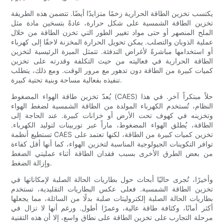
يكتسب تخزين الطاقة الحرارية زخمًا متزايدًا أيضًا. تتضمن هذه الطريقة
تخزين الطاقة الشمسية على شكل حرارة، عادةً بتسخين مادة مثل
الملح المنصهر أو حتى مواد تغيير الطور التي تخزن الطاقة من خلال
عملية الذوبان والتصلب. يمكن تحويل الحرارة المخزنة لاحقًا إلى كهرباء
أو استخدامها مباشرةً لأغراض التدفئة. تتمثل الميزة الرئيسية لتخزين
الطاقة الحرارية في فعاليته من حيث التكلفة وقدرته على تخزين
كميات كبيرة من الطاقة دون تدهور مع مرور الوقت. ومع ذلك، يتطلب
تنفيذه بفعالية مساحة وبنية تحتية كبيرة.
يُعدّ تخزين طاقة الهواء المضغوط (CAES) حلاً مبتكراً آخر. في هذا
النظام، تُستخدم الكهرباء المولدة من الطاقة الشمسية لضغط الهواء
وتخزينه في كهوف تحت الأرض أو خزانات كبيرة. عند الحاجة إلى
الطاقة، يُطلق الهواء المضغوط، ماراً عبر توربينات لتوليد الكهرباء.
تستطيع أنظمة CAES تخزين كميات كبيرة من الطاقة، لكنها تعتمد على
توافر التكوينات الجيولوجية المناسبة لتخزين الهواء، كما أنها أقل كفاءة
من بعض الطرق الأخرى بسبب فقدان الطاقة أثناء عمليتي الضغط
وإزالة الضغط.
وأخيرًا، تُجرى حاليًا أبحاث حول بطاريات الحالة الصلبة لإمكاناتها في
تخزين الطاقة الشمسية. فعلى عكس البطاريات التقليدية، تستخدم
بطاريات الحالة الصلبة إلكتروليتات صلبة بدلًا من السائلة، مما يجعلها
أكثر أمانًا، وكثافة طاقة عالية، وعمرًا أطول. ورغم أنها لا تزال في
مرحلة التجارب على تخزين الطاقة على نطاق واسع، إلا أن هذه التقنية