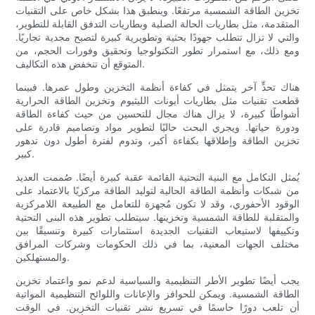
تخزين الطاقة الشمسية مرتفعًا. وينطبق هذا بشكل خاص على التقنيات
المتقدمة، مثل بطاريات الحالة الصلبة وبطاريات التدفق القابلة للتطوير،
والتي لا تزال تتطلب جهودًا بحثية وتطويرية كبيرة لتصبح مجدية تجاريًا.
ومع ذلك، مع استمرار تطور التكنولوجيا وتحقيق وفورات الحجم، من
المتوقع أن تنخفض هذه التكاليف.
هناك تحدٍّ آخر يتمثل في كفاءة أنظمة التخزين وطول عمرها. فبينما
قطعت تقنيات مثل بطاريات أيونات الليثيوم وتخزين الطاقة الحرارية
أشواطًا كبيرة، لا يزال هناك مجال للتحسين من حيث كفاءة الطاقة
ودورة حياتها. ويجري البحث حاليًا لتطوير مواد وتصاميم قادرة على
تخزين الطاقة وإطلاقها بكفاءة أكبر، وتدوم لفترة أطول دون تدهور
كبير.
يُمثل التكامل مع البنية التحتية القائمة عقبة كبيرة أيضًا. صُممت العديد
من شبكات وأنظمة الطاقة الحالية لتوليد الطاقة مركزيًا بالاعتماد على
الوقود الأحفوري، وقد لا تكون مُجهزة للتعامل مع الطبيعة اللامركزية
والمتقلبة للطاقة الشمسية وتخزينها. سيتطلب تطوير هذه البنى التحتية
وتكييفها لاستيعاب التقنيات الجديدة استثمارات كبيرة وتنسيقًا بين
مختلف الجهات المعنية، بما في ذلك الحكومات وشركات المرافق
والمستهلكين.
يجب أيضًا تطوير الأطر التنظيمية والسياسية لدعم نمو واعتماد تخزين
الطاقة الشمسية. ويمكن للحوافز والإعانات واللوائح التنظيمية المواتية
أن تلعب دورًا حاسمًا في تسريع نشر تقنيات التخزين. في الوقت