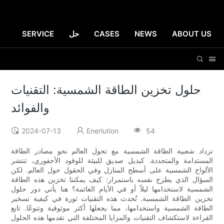
ABOUT US
NEWS
CASES
حل
SERVICE
حلول تخزين الطاقة الشمسية: التقنيات
والفوائد
2024-07-13
Enerlution
54
تزداد شعبية الطاقة الشمسية مع تحول العالم نحو مصادر الطاقة
المستدامة والمتجددة. كبديل صديق للبيئة للوقود الأحفوري، تنتشر
الألواح الشمسية على أسطح المنازل وفي الحقول حول العالم. لكن
السؤال الذي يطرح نفسه باستمرار: كيف يمكننا تخزين هذه الطاقة
الشمسية لاستخدامها ليلاً أو في الأيام الغائمة؟ هنا يأتي دور حلول
تخزين الطاقة الشمسية. تُحدث هذه التقنيات ثورة في كيفية تسخير
الطاقة الشمسية واستخدامها، مما يجعلها أكثر موثوقية وتنوعًا. تابع
القراءة لاستكشاف التقنيات والمزايا المختلفة التي تقدمها هذه الحلول