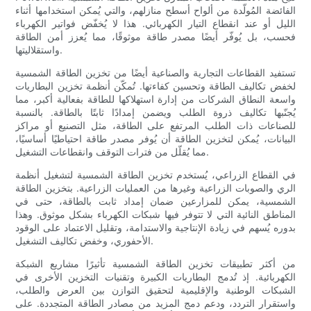
الفائضة المُولّدة من ألواح أسطح منازلهم، والتي يُمكن استخدامها أثناء
الليل أو عند انقطاع التيار الكهربائي. هذا لا يُخفّض فواتير الكهرباء
فحسب، بل يُوفّر أيضًا مصدر طاقة موثوقًا، مما يُعزز أمن الطاقة
واستقلاليتها.
تستفيد القطاعات التجارية والصناعية أيضًا من تخزين الطاقة الشمسية
لخفض تكاليف الطاقة وتحسين كفاءتها. تُمكّن أنظمة تخزين البطاريات
واسعة النطاق الشركات من إدارة استهلاكها للطاقة بفعالية أكبر، مما
يُجنّبها تكاليف ذروة الطلب ويضمن إمدادًا ثابتًا بالطاقة. بالنسبة
للصناعات ذات الطلب المرتفع على الطاقة، مثل التصنيع أو مراكز
البيانات، يُمكن لتخزين الطاقة أن يُوفر مصدر طاقة احتياطيًا أساسيًا،
مما يُقلّل من فترات التوقف وانقطاعات التشغيل.
في القطاع الزراعي، يُستخدم تخزين الطاقة الشمسية لتشغيل أنظمة
الري والصوبات الزراعية وغيرها من العمليات الزراعية. بتخزين الطاقة
الشمسية، يمكن للمزارعين ضمان إمداد ثابت بالطاقة، حتى في
المناطق النائية التي لا تتوفر فيها شبكات الكهرباء بشكل موثوق. وهذا
بدوره يُسهم في زيادة الإنتاجية والاستدامة، وتقليل الاعتماد على الوقود
الأحفوري، وخفض تكاليف التشغيل.
من أكثر تطبيقات تخزين الطاقة الشمسية تأثيرًا مشاريع الشبكة
الكهربائية. إذ تُدمج البطاريات الكبيرة وتقنيات التخزين الأخرى في
الشبكات الوطنية والإقليمية لتحقيق التوازن بين العرض والطلب،
واستقرار التردد، ودعم دمج المزيد من مصادر الطاقة المتجددة. على