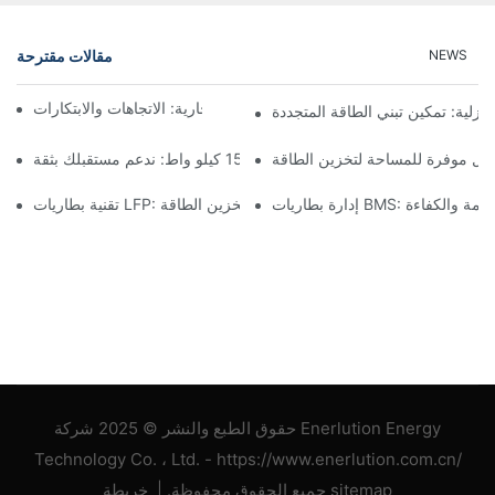
مقالات مقترحة
NEWS
مستقبل تخزين البطاريات التجارية: الاتجاهات والابتكارات
نزلية: تمكين تبني الطاقة المتجددة
لول موفرة للمساحة لتخزين الطاقة
تخزين البطارية بقدرة 15 كيلو واط: ندعم مستقبلك بثقة
B: ضمان السلامة والكفاءة
تقنية بطاريات LFP: خيار مستدام لتخزين الطاقة
حقوق الطبع والنشر © 2025 شركة Enerlution Energy
Technology Co. ، Ltd. - https://www.enerlution.com.cn/
خريطة sitemap
جميع الحقوق محفوظة. |