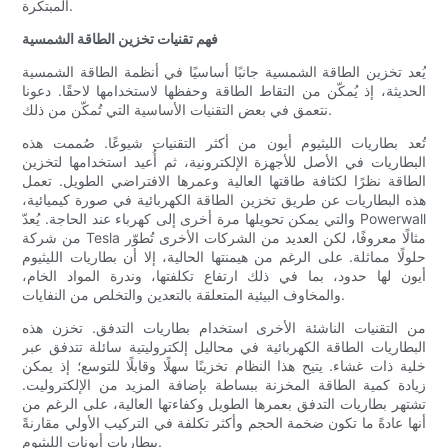
المبتكرة.
فهم تقنيات تخزين الطاقة الشمسية
يُعد تخزين الطاقة الشمسية جانبًا أساسيًا في أنظمة الطاقة الشمسية
الحديثة، إذ يُمكّن من التقاط الطاقة وحفظها لاستخدامها لاحقًا. دعونا
نتعمق في بعض التقنيات الأساسية التي تُمكّن من ذلك.
تُعد بطاريات الليثيوم أيون من أكثر التقنيات شيوعًا. صُممت هذه
البطاريات في الأصل للأجهزة الإلكترونية، ثم أُعيد استخدامها لتخزين
الطاقة نظرًا لكثافة طاقتها العالية وعمرها الافتراضي الطويل. تعمل
هذه البطاريات عن طريق تخزين الطاقة الكهربائية في صورة كيميائية،
والتي يمكن تحويلها مرة أخرى إلى كهرباء عند الحاجة. يُعدّ Powerwall
من شركة Tesla مثالًا معروفًا، لكن العديد من الشركات الأخرى تُطوّر
حلولًا مماثلة. على الرغم من هيمنتها الحالية، إلا أن بطاريات الليثيوم
أيون لها حدود، بما في ذلك ارتفاع تكلفتها، وندرة المواد الخام،
والمخاوف البيئية المتعلقة بالتعدين والتخلص من النفايات.
من التقنيات الناشئة الأخرى استخدام بطاريات التدفق. تخزن هذه
البطاريات الطاقة الكهربائية في محاليل إلكتروليتية سائلة تتدفق عبر
خلية ذات غشاء. يتيح هذا النظام تخزينًا سهلًا وقابلًا للتوسع؛ إذ يمكن
زيادة كمية الطاقة المخزنة ببساطة بإضافة المزيد من الإلكتروليت.
تشتهر بطاريات التدفق بعمرها الطويل وكفاءتها العالية، على الرغم من
أنها عادةً ما تكون ضخمة الحجم وأكثر تكلفة في التركيب الأولي مقارنةً
ببطاريات أيونات الليثيوم.