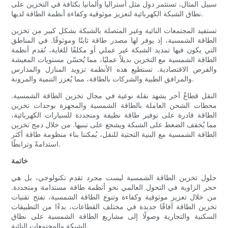
سبيل المثال، تستثمر دول مثل أستراليا وألمانيا بكثافة في التخزين على
نطاق الشبكة الكهربائية لتعزيز موثوقية وكفاءة أنظمة الطاقة لديها.
تستفيد المجتمعات النائية وغير المتصلة بالشبكة بشكل كبير من تخزين
الطاقة الشمسية، إذ يوفر لها مصدر طاقة ثابتًا وموثوقًا. في المناطق
التي يكون فيها تمديد الشبكة غير عملي أو مكلفًا للغاية، تُقدم أنظمة
الطاقة الشمسية مع التخزين بديلاً عمليًا، مما يُحسّن مستويات المعيشة
والفرص الاقتصادية. تستطيع هذه الأنظمة تزويد المنازل والمدارس
والمرافق الطبية والشركات بالطاقة، مما يُعزز التنمية والمرونة.
النقل قطاعٌ آخر يشهد نقلة نوعية في مجال تخزين الطاقة الشمسية.
محطات الشحن العاملة بالطاقة الشمسية والمجهزة بوحدات تخزين
الطاقة قادرة على توفير طاقة نظيفة ومتجددة للسيارات الكهربائية،
مما يُخفف الضغط على الشبكة ويشجع على تبنيها. من خلال دمج تخزين
الطاقة الشمسية مع البنية التحتية للنقل، يُمكننا بناء منظومة طاقة أكثر
استدامةً وترابطًا.
خاتمة
حلول تخزين الطاقة الشمسية ليست مجرد تقدم تكنولوجي، بل هي
حجر الزاوية في التحول العالمي نحو أنظمة طاقة مستدامة ومتجددة.
من خلال تعزيز موثوقية وكفاءة وتنوع الطاقة الشمسية، تفتح تقنيات
تخزين الطاقة آفاقًا جديدة في مختلف القطاعات، بدءًا من التطبيقات
السكنية والتجارية وصولًا إلى مشاريع الطاقة الشمسية على نطاق
الشبكة والمجتمعات النائية.