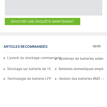
ENVOYER UNE ENQUÊTE MAINTENANT
ARTICLES RECOMMANDÉS
NEWS
L'avenir du stockage commercial par batterie : tendances et in
Systèmes de batteries solaires
Stockage sur batterie de 15 kW : alimentez votre avenir en tou
Batteries domestiques empilab
Technologie de batterie LFP : un choix durable pour le stockage
Gestion des batteries BMS : gara