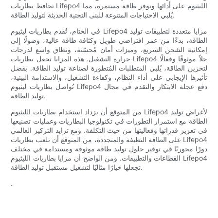
تحافظ بطاريات Lifepo4 الليثيوم على أدائها وتوفر طاقة مستمرة، مما
يُلبي الاحتياجات المتنوعة للبنى التحتية الحديثة لتوليد الطاقة.
في الختام، تُقدم بطاريات ليثيوم Lifepo4 مزايا متعددة لتطبيقات توليد
الطاقة، بدءًا من عمر افتراضي طويل وكثافة طاقة عالية، وصولًا إلى
إمكانية الشحن السريع، وميزات أمان مُحسّنة، ونطاق واسع لدرجات
حرارة التشغيل. هذه المزايا تجعل بطاريات Lifepo4 حلاً موثوقًا وفعالًا
لتخزين الطاقة، يُلبي المتطلبات المُتطورة لصناعة توليد الطاقة. بفضل
تأثيرها الإيجابي على أداء النظام، وكفاءة التشغيل، والاستدامة البيئية،
تُواصل بطاريات ليثيوم Lifepo4 دفع عجلة الابتكار والتقدم في مجال
توليد الطاقة.
من المتوقع أن يزداد استخدام بطاريات الليثيوم Lifepo4 لأغراض توليد
الطاقة مع استمرار التطورات في تكنولوجيا البطاريات وعمليات تصنيعها
في تعزيز قدراتها وفعاليتها من حيث التكلفة. ومع تزايد التركيز العالمي
على الطاقة النظيفة والمتجددة، من المتوقع أن تلعب بطاريات Lifepo4
دورًا محوريًا في توفير حلول توليد طاقة موثوقة ومستدامة في مختلف
القطاعات والتطبيقات. ومن الواضح أن مزايا بطاريات الليثيوم Lifepo4
تجعلها خيارًا مثاليًا لتشغيل مستقبل توليد الطاقة.
.