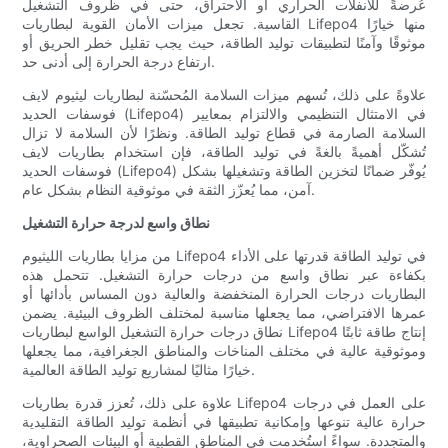
عُرضةً للانفلات الحراري أو الاحتراق، حتى في ظروف التشغيل
القاسية. تجعل ميزات الأمان القوية لبطاريات Lifepo4 منها خيارًا
موثوقًا وآمنًا لتطبيقات توليد الطاقة، حيث يجب تقليل خطر الحريق أو
ارتفاع درجة الحرارة إلى أدنى حد.
علاوةً على ذلك، تُسهم ميزات السلامة المُحسّنة لبطاريات ليثيوم لايف
فوسفات الحديد (Lifepo4) في الامتثال التنظيمي والالتزام بمعايير
السلامة الصارمة في قطاع توليد الطاقة. ونظرًا لأن السلامة لا تزال
تُشكّل أهميةً بالغةً في توليد الطاقة، فإن استخدام بطاريات لايف
فوسفات الحديد (Lifepo4) يُوفّر ضمانًا لتخزين الطاقة وتشغيلها بشكل
آمن، مما يُعزّز الثقة في موثوقية النظام بشكل عام.
نطاق واسع لدرجة حرارة التشغيل
من مزايا بطاريات الليثيوم Lifepo4 في توليد الطاقة قدرتها على الأداء
بكفاءة عبر نطاق واسع من درجات حرارة التشغيل. تتحمل هذه
البطاريات درجات الحرارة المنخفضة والعالية دون المساس بأدائها أو
عمرها الافتراضي، مما يجعلها مناسبة لمختلف الظروف البيئية. يضمن
نطاق درجات حرارة التشغيل الواسع لبطاريات Lifepo4 إنتاج طاقة ثابتًا
وموثوقية عالية في مختلف المناخات والمناطق الجغرافية، مما يجعلها
خيارًا مثاليًا لمشاريع توليد الطاقة العالمية.
علاوة على ذلك، تُعزز قدرة بطاريات Lifepo4 على العمل في درجات
حرارة عالية تنوعها وإمكانية تطبيقها في أنظمة توليد الطاقة التقليدية
والمتجددة. سواءً استُخدمت في المناطق القطبية أو البيئات الصحراوية،