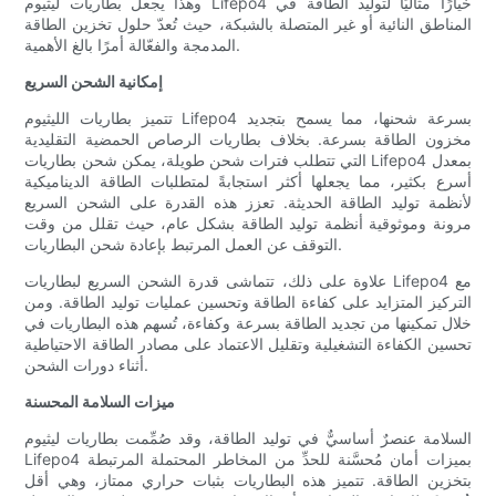
وهذا يجعل بطاريات ليثيوم Lifepo4 خيارًا مثاليًا لتوليد الطاقة في
المناطق النائية أو غير المتصلة بالشبكة، حيث تُعدّ حلول تخزين الطاقة
المدمجة والفعّالة أمرًا بالغ الأهمية.
إمكانية الشحن السريع
تتميز بطاريات الليثيوم Lifepo4 بسرعة شحنها، مما يسمح بتجديد
مخزون الطاقة بسرعة. بخلاف بطاريات الرصاص الحمضية التقليدية
التي تتطلب فترات شحن طويلة، يمكن شحن بطاريات Lifepo4 بمعدل
أسرع بكثير، مما يجعلها أكثر استجابةً لمتطلبات الطاقة الديناميكية
لأنظمة توليد الطاقة الحديثة. تعزز هذه القدرة على الشحن السريع
مرونة وموثوقية أنظمة توليد الطاقة بشكل عام، حيث تقلل من وقت
التوقف عن العمل المرتبط بإعادة شحن البطاريات.
علاوة على ذلك، تتماشى قدرة الشحن السريع لبطاريات Lifepo4 مع
التركيز المتزايد على كفاءة الطاقة وتحسين عمليات توليد الطاقة. ومن
خلال تمكينها من تجديد الطاقة بسرعة وكفاءة، تُسهم هذه البطاريات في
تحسين الكفاءة التشغيلية وتقليل الاعتماد على مصادر الطاقة الاحتياطية
أثناء دورات الشحن.
ميزات السلامة المحسنة
السلامة عنصرٌ أساسيٌّ في توليد الطاقة، وقد صُمِّمت بطاريات ليثيوم
Lifepo4 بميزات أمان مُحسَّنة للحدِّ من المخاطر المحتملة المرتبطة
بتخزين الطاقة. تتميز هذه البطاريات بثبات حراري ممتاز، وهي أقل