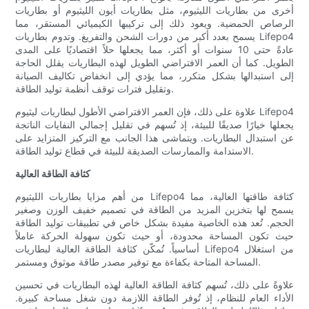
أخرى من بطاريات الليثيوم، مثل بطاريات أيون الليثيوم أو بطاريات
الرصاص الحمضية. ويعود ذلك إلى تركيبها الكيميائي المستقر، مما
يسمح بعدد أكبر من دورات الشحن والتفريغ. وتدوم بطاريات Lifepo4
عادةً حتى 10 سنوات أو أكثر، مما يجعلها حلاً اقتصاديًا على المدى
الطويل. كما أن العمر الافتراضي الطويل لهذه البطاريات يقلل الحاجة
إلى استبدالها بشكل متكرر، مما يؤدي إلى انخفاض تكاليف الصيانة
وتقليل فترات توقف أنظمة توليد الطاقة.
علاوة على ذلك، فإن العمر الافتراضي الأطول لبطاريات ليثيوم Lifepo4
يجعلها خيارًا صديقًا للبيئة، إذ تُسهم في تقليل إجمالي النفايات الناتجة
عن استبدال البطاريات. ويتماشى هذا الجانب مع التركيز المتزايد على
الاستدامة والممارسات الصديقة للبيئة في قطاع توليد الطاقة.
كثافة الطاقة العالية
من أهم مزايا بطاريات الليثيوم Lifepo4 كثافة طاقتها العالية، مما
يسمح لها بتخزين المزيد من الطاقة في تصميم خفيف الوزن وصغير
الحجم. تُعد هذه الخاصية مفيدة بشكل خاص في تطبيقات توليد الطاقة
حيث تكون المساحة محدودة، أو حيث تكون سهولة الحركة عاملاً
أساسياً. تُمكّن كثافة الطاقة العالية لبطاريات Lifepo4 من استغلال
المساحة المتاحة بكفاءة مع توفير مصدر طاقة موثوق ومستمر.
علاوةً على ذلك، تُسهم كثافة الطاقة العالية لهذه البطاريات في تحسين
الأداء العام للنظام، إذ تُوفر الطاقة اللازمة دون شغل مساحة كبيرة.