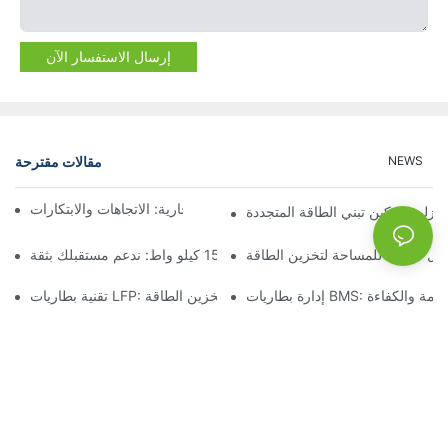
إرسال الاستفسار الآن
مقالات مقترحة
NEWS
مستقبل تخزين البطاريات التجارية: الاتجاهات والابتكارات
نزلية: تمكين تبني الطاقة المتجددة
لول موفرة للمساحة لتخزين الطاقة
تخزين البطارية بقدرة 15 كيلو واط: ندعم مستقبلك بثقة
B: ضمان السلامة والكفاءة
تقنية بطاريات LFP: خيار مستدام لتخزين الطاقة