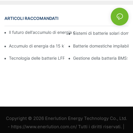
ARTICOLI RACCOMANDATI
NEWS
Il futuro dell'accumulo di energia commerciale: tendenze e inno
Sistemi di batterie solari domes
Accumulo di energia da 15 kW: alimenta il tuo futuro con sicure
Batterie domestiche impilabili:
Tecnologia delle batterie LFP: una scelta sostenibile per l'accum
Gestione della batteria BMS: ga
Copyright © 2026 Enerlution Energy Technology Co., Ltd.
- https://www.enerlution.com.cn/ Tutti i diritti riservati. |