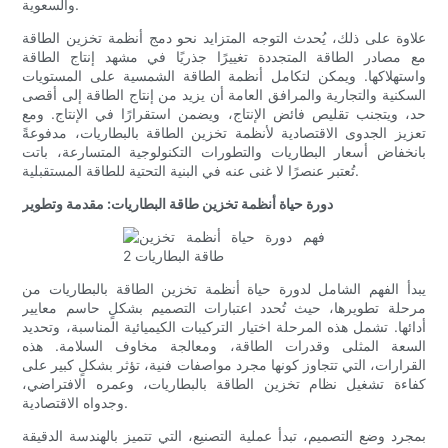
والسعوية.
علاوة على ذلك، يُحدث التوجه المتزايد نحو دمج أنظمة تخزين الطاقة
مع مصادر الطاقة المتجددة تغييرًا جذريًا في مشهد إنتاج الطاقة
واستهلاكها. ويمكن لتكامل أنظمة الطاقة الشمسية على المستويات
السكنية والتجارية والمرافق العامة أن يزيد من إنتاج الطاقة إلى أقصى
حد، ويتجنب تقليص فائض الإنتاج، ويضمن استقرارًا في الإنتاج. ومع
تعزيز الجدوى الاقتصادية لأنظمة تخزين الطاقة بالبطاريات، مدفوعةً
بانخفاض أسعار البطاريات والتطورات التكنولوجية المتسارعة، باتت
تُعتبر عنصرًا لا غنى عنه في البنية التحتية للطاقة المستقبلية.
دورة حياة أنظمة تخزين طاقة البطاريات: مقدمة وتطوير
يبدأ الفهم الشامل لدورة حياة أنظمة تخزين الطاقة بالبطاريات من
مرحلة تطويرها، حيث تُحدد اعتبارات التصميم بشكلٍ حاسم معايير
أدائها. تشمل هذه المرحلة اختيار التركيبات الكيميائية المناسبة، وتحديد
السعة المثلى وقدرات الطاقة، ومعالجة مخاوف السلامة. هذه
القرارات، التي تتجاوز كونها مجرد مواصفات فنية، تؤثر بشكلٍ كبير على
كفاءة تشغيل نظام تخزين الطاقة بالبطاريات، وعمره الافتراضي،
وجدواه الاقتصادية.
بمجرد وضع التصميم، تبدأ عملية التصنيع، التي تتميز بالهندسة الدقيقة