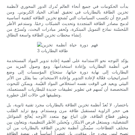
بدأت الحكومات في جميع أنحاء العالم تُدرك الدور المحوري لأنظمة
تخزين الطاقة بالبطاريات في تحقيق أهداف الحياد الكربوني. ومن
المرجح أن تكتسب السياسات التي تُشجع تخزين الطاقة كتقنية أساسية
لدمج مصادر الطاقة المتجددة وتحديث الشبكات زخمًا. وستدعم الأطر
المُحسّنة نماذج التمويل المبتكرة، وتُحفز مبادرات البحث، وتُسرّع من
إنشاء محطات تخزين الطاقة واسعة النطاق.
يؤكد التوجه نحو الاستدامة على أهمية إعادة تدوير المواد المستخدمة
في أنظمة البطاريات وإعادة استخدامها. ومع وصول المزيد من
البطاريات إلى نهاية دورة حياتها، ستحتاج المؤسسات إلى وضع
استراتيجيات فعّالة لإعادة التدوير وإعادة الاستخدام، بما يقلل من الأثر
البيئي ويعيد في الوقت نفسه استخلاص المواد القيّمة. ويمكن للبحوث
المتخصصة أن تُسهم في تطوير تطبيقات جديدة للبطاريات المستعملة،
وتطبيقها في حالات أقل خطورة.
باختصار، لا تُعدّ أنظمة تخزين الطاقة بالبطاريات مجرد تقنية ثانوية، بل
هي حجر الزاوية لمستقبل طاقة مرن ومستدام. ومع تزايد الطلب
وتطور قطاع الطاقة، فإن اتباع نهج متعدد الأوجه يُعالج الشواغل
التشغيلية، ويستغل فرص الابتكار، ويُحسّن الأطر التنظيمية، ويتعاون بين
مختلف القطاعات، سيُمكّن أنظمة تخزين الطاقة بالبطاريات من أن
تصبح ليس مجرد حل مؤقت، بل عنصراً أساسياً في نهضة الطاقة