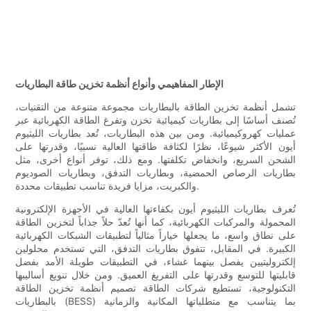
الإطار المفاهيمي وأنواع أنظمة تخزين طاقة البطاريات
تشمل أنظمة تخزين الطاقة بالبطاريات مجموعة متنوعة من التقنيات،
تُصنف أساسًا إلى بطاريات كيميائية تخزن وتفرغ الطاقة الكهربائية عبر
عمليات كهروكيميائية. ومن بين هذه البطاريات، تُعد بطاريات الليثيوم
أيون الأكثر شيوعًا، نظرًا لكثافة طاقتها العالية نسبيًا، وقدرتها على
الشحن السريع، وانخفاض تكلفتها. ومع ذلك، توفر أنواع أخرى، مثل
بطاريات الرصاص الحمضية، وبطاريات التدفق، وبطاريات الصوديوم
والكبريت، مزايا فريدة تناسب تطبيقات محددة.
تُعرف بطاريات الليثيوم أيون بكفاءتها العالية في الأجهزة الإلكترونية
المحمولة والمركبات الكهربائية، كما أنها تُعدّ حلاً جذاباً لتخزين الطاقة
على نطاق واسع، ما يجعلها خياراً مثالياً لتطبيقات الشبكات الكهربائية
الكبيرة. في المقابل، تتفوق بطاريات التدفق، التي تستخدم محلولين
إلكتروليتيين يفصل بينهما غشاء، في التطبيقات طويلة الأمد بفضل
قابليتها للتوسع وقدرتها على التفريغ العميق. ومن خلال تنويع أساليبها
التكنولوجية، تستطيع شركات الطاقة تصميم أنظمة تخزين الطاقة
بالبطاريات (BESS) بما يتناسب مع متطلباتها المكانية والزمانية