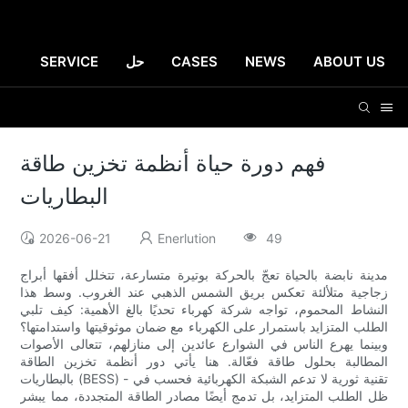
ABOUT US
NEWS
CASES
حل
SERVICE
فهم دورة حياة أنظمة تخزين طاقة
البطاريات
2026-06-21
Enerlution
49
مدينة نابضة بالحياة تعجّ بالحركة بوتيرة متسارعة، تتخلل أفقها أبراج
زجاجية متلألئة تعكس بريق الشمس الذهبي عند الغروب. وسط هذا
النشاط المحموم، تواجه شركة كهرباء تحديًا بالغ الأهمية: كيف تلبي
الطلب المتزايد باستمرار على الكهرباء مع ضمان موثوقيتها واستدامتها؟
وبينما يهرع الناس في الشوارع عائدين إلى منازلهم، تتعالى الأصوات
المطالبة بحلول طاقة فعّالة. هنا يأتي دور أنظمة تخزين الطاقة
بالبطاريات (BESS) - تقنية ثورية لا تدعم الشبكة الكهربائية فحسب في
ظل الطلب المتزايد، بل تدمج أيضًا مصادر الطاقة المتجددة، مما يبشر