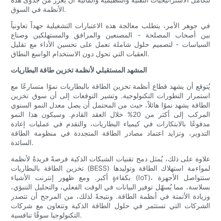
الأنظمة في السوق.
في جوهر الأمر، يتطلب معالجة هذه الاعتبارات التشغيلية جهداً تعاونياً
بين أصحاب المصلحة - المصنعين والمرافق والمستهلكين وصناع
السياسات - لتصميم حلول شاملة تعمل على تحسين الأداء مع تقليل
العقبات التي تحول دون الاستخدام الواسع النطاق.
المشهد المستقبلي لأنظمة تخزين طاقة البطاريات
يُتوقع أن يشهد قطاع أنظمة تخزين الطاقة بالبطاريات نموًا متسارعًا مع
استمرار التطورات التكنولوجية. وتشير التوقعات إلى أن سوق تخزين
الطاقة يشهد نموًا هائلاً، حيث من المحتمل أن يصل معدل النمو السنوي
المركب إلى أكثر من 20% خلال العقد القادم. وسيكون هذا النمو
مدفوعًا بالابتكارات في كيمياء البطاريات، والتقدم في عمليات إعادة
التدوير، وتزايد اعتماد مصادر الطاقة المتجددة في منظومة الطاقة
السائدة.
علاوة على ذلك، يُمثل دمج تقنيات الشبكات الذكية فرصةً فريدةً لأنظمة
تخزين الطاقة بالبطاريات (BESS) لمواءمة استهلاك الطاقة وتوليدها
بكفاءةٍ أكبر. ومع ظهور إنترنت الأشياء (IoT)، ستتواصل الأجهزة
بسلاسة، مما يُسهّل توفير البيانات في الوقت الفعلي، والتحليل التنبؤي،
وزيادة الأتمتة في أنظمة الطاقة. ونتيجةً لذلك، من المرجح أن تتصدر
الشركات التي تستثمر في حلول الطاقة الذكية وتتعاون مع شركات
التكنولوجيا سوقًا تنافسية.