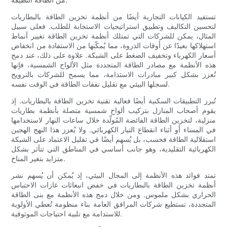
تستفيد الكيانات التجارية أيضًا من أنظمة تخزين الطاقة بالبطاريات
لتحسين التكاليف وتطبيق استراتيجيات الاستجابة للطلب. فعلى سبيل
المثال، يمكن للشركات التي تمتلك أنظمة تخزين الطاقة تغيير أنماط
استهلاكها بعيدًا عن أوقات الذروة، مما يُمكّنها من الاستفادة من انخفاض
أسعار الكهرباء وتخفيف الضغط على الشبكة. علاوة على ذلك، عند دمج
هذه الأنظمة مع مصادر الطاقة المتجددة مثل الألواح الشمسية، فإنها
تُعزز بشكل كبير مبادرات الاستدامة، مما يسمح للشركات بالترويج
لسجلها البيئي مع تقليل نفقات الطاقة في الوقت نفسه.
تُبرز التطبيقات السكنية أيضًا فعالية تقنية تخزين الطاقة بالبطاريات. إذ
يقوم أصحاب المنازل بتركيب ألواح شمسية متصلة بأنظمة بطاريات
منزلية، لتخزين الطاقة الفائضة المُولّدة خلال ساعات النهار لاستخدامها
في المساء أو أثناء انقطاع التيار الكهربائي. ولا يُعزز هذا النهج الهجين
استقلالية الطاقة فحسب، بل يُسهم أيضًا في تقليل الاعتماد على الشبكة
الكهربائية التقليدية، وهو جانب أساسي في المناطق التي تتأثر بشكل
متزايد بتغير المناخ.
تمتد فوائد هذه الأنظمة إلى المجال البيئي، إذ يُمكن أن يُسهم نشر
أنظمة تخزين الطاقة بالبطاريات في خفض انبعاثات غازات الاحتباس
الحراري بشكل ملموس. ومن خلال دمج هذه الأنظمة مع بنى الطاقة
المتجددة، تستطيع شركات المرافق العامة بناء منظومة تُعطي الأولوية
للاستدامة مع تلبية احتياجات الموثوقية.