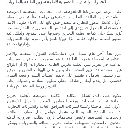
الاعتبارات والتحديات التشغيلية لأنظمة تخزين الطاقة بالبطاريات
على الرغم من مزاياها الملحوظة، فإن التحديات التشغيلية المرتبطة
بأنظمة تخزين الطاقة بالبطاريات تستدعي دراسة متأنية. في المقام
الأول، يُشكل تدهور البطاريات مصدر قلق بالغ على الأداء طويل الأمد.
فالاستخدام المطول قد يؤدي إلى انخفاض السعة وزيادة المقاومة، مما
يُؤثر سلبًا على كفاءة أنظمة التخزين وقدرتها على التفريغ. ولذلك، يُعد
تطبيق أنظمة مراقبة فعّالة أمرًا حيويًا للتنبؤ بآثار دورة حياة البطاريات
وإدارتها بكفاءة.
يبرز تحدٍّ آخر هام يتمثل في ديناميكيات السوق المتقلبة والأطر
التنظيمية المحيطة بتخزين الطاقة. فبينما ساهمت الحوافز والسياسات
الداعمة في تعزيز تبني أنظمة تخزين الطاقة بالبطاريات، إلا أن اللوائح
غير المتسقة قد تعيق التقدم. لذا، يتعين على الهيئات التشريعية توفير
إطار تنظيمي شامل لا يقتصر على تحفيز عمليات النشر واسعة النطاق
فحسب، بل يقدم أيضًا إرشادات بشأن معايير السلامة وعمليات إعادة
التدوير وربط الشبكة الكهربائية.
علاوة على ذلك، تُشكل التكاليف الكامنة المرتبطة بأنظمة تخزين
الطاقة تحديات تشغيلية. ورغم انخفاض الأسعار، لا يزال الاستثمار
الأولي يُمثل هاجسًا رئيسيًا لشركات المرافق العامة والشركات التجارية.
لذا، تُعد النماذج المالية التي تشمل عوامل مثل موازنة الطاقة،
والخدمات المساندة، وخفض مساهمات ذروة الطلب، ضرورية لتأكيد
الجدوى الاقتصادية لتطبيقات أنظمة تخزين الطاقة بالبطاريات. ويمكن
لتكامل الاستراتيجيات التقنية والتنظيمية والمالية أن يُعزز من جدوى هذه