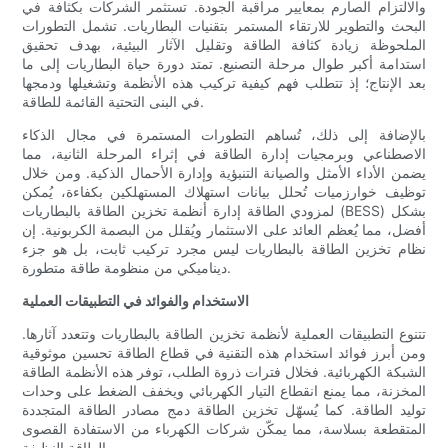
والالتزام الصارم بمعايير مراقبة الجودة. تستثمر الشركات بكثافة في
البحث والتطوير للارتقاء المستمر بتقنيات البطاريات. تشمل التطورات
الملحوظة زيادة كثافة الطاقة وتقليل الآثار البيئية، بهدف تحقيق
استدامة أكبر طوال مرحلة التصنيع. تمتد دورة حياة البطاريات إلى ما
بعد الإنتاج؛ إذ تتطلب فهم كيفية تركيب هذه الأنظمة وتشغيلها ودمجها
في البنى التحتية القائمة للطاقة.
بالإضافة إلى ذلك، تُساهم التطورات المستمرة في مجال الذكاء
الاصطناعي وبرمجيات إدارة الطاقة في إثراء المرحلة الثانية، مما
يضمن الأداء الأمثل والصيانة التنبؤية وإدارة الأحمال الذكية. ومن خلال
توظيف خوارزميات تُحلل بيانات استهلاك المستهلكين بكفاءة، يُمكن
لمزودي الطاقة إدارة أنظمة تخزين الطاقة بالبطاريات (BESS) بشكل
أفضل، مما يُعظم العائد على الاستثمار ويُقلل من البصمة الكربونية. إن
نظام تخزين الطاقة بالبطاريات ليس مجرد تركيب ثابت، بل هو جزء
ديناميكي من منظومة طاقة متطورة.
الاستخدام والفوائد في التطبيقات العملية
تتنوع التطبيقات العملية لأنظمة تخزين الطاقة بالبطاريات وتتعدد آثارها.
ومن أبرز فوائد استخدام هذه التقنية في قطاع الطاقة تحسين موثوقية
الشبكة الكهربائية. فخلال فترات ذروة الطلب، توفر هذه الأنظمة الطاقة
المخزنة، مما يمنع انقطاع التيار الكهربائي ويخفف الضغط على وحدات
توليد الطاقة. كما يُسهّل تخزين الطاقة دمج مصادر الطاقة المتجددة
المتقطعة بسلاسة، مما يمكّن شركات الكهرباء من الاستفادة القصوى
من الطاقة النظيفة.