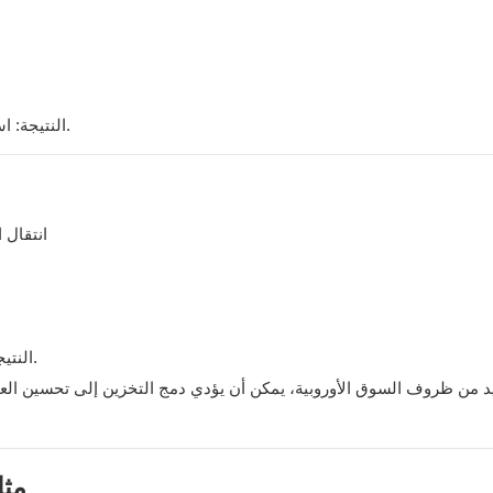
النتيجة: استقرار محدود للإيرادات على المدى الطويل وزيادة مخاطر التقليص.
انتقال 
النتيجة: تحسين استقرار الإيرادات وزيادة كبيرة في العائد على الاستثمار.
مثا