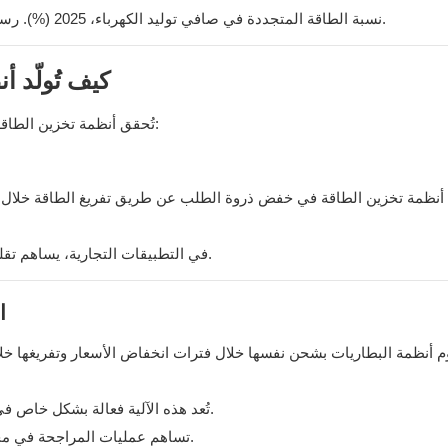
كيف تُولّد أ
تُحقق أنظمة تخزين الطاقة بالبطاريات التجارية والصناعية عوائد مالية من خلال آليات متعددة:
 أنظمة تخزين الطاقة في خفض ذروة الطلب عن طريق تفريغ الطاقة خلال فتر
في التطبيقات التجارية، يساهم تقليل ذروة الاستهلاك عادةً بنسبة 40-60% من إجمالي وفورات النظام.
2
م أنظمة البطاريات بشحن نفسها خلال فترات انخفاض الأسعار وتفريغها خ
تُعد هذه الآلية فعالة بشكل خاص في الأسواق الأوروبية التي تشهد تقلبات عالية في الأسعار خلال اليوم.
تساهم عمليات المراجحة في مجال الطاقة عموماً بنسبة 20-35% من إجمالي العائد على الاستثمار.