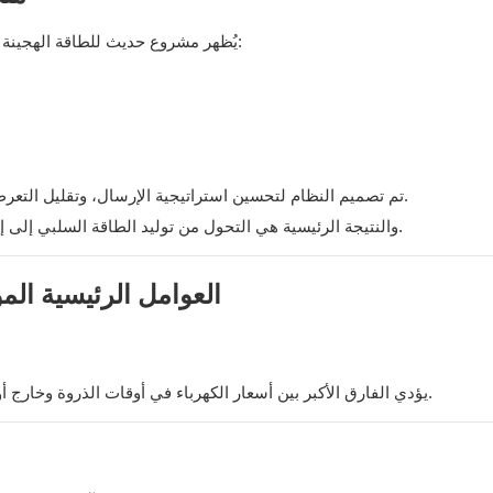
يُظهر مشروع حديث للطاقة الهجينة على نطاق المرافق في أوروبا تأثير التخزين على اقتصاديات النظام:
تم تصميم النظام لتحسين استراتيجية الإرسال، وتقليل التعرض لتقلبات السوق، وتحسين القدرة على التحكم في مبيعات الطاقة.
والنتيجة الرئيسية هي التحول من توليد الطاقة السلبي إلى إدارة الطاقة النشطة، مما يتيح أداءً مالياً أكثر استقراراً وقابلية للتنبؤ.
العوامل الرئيسية الم
يؤدي الفارق الأكبر بين أسعار الكهرباء في أوقات الذروة وخارج أوقات الذروة إلى زيادة مباشرة في إمكانية المراجحة وربحية النظام.