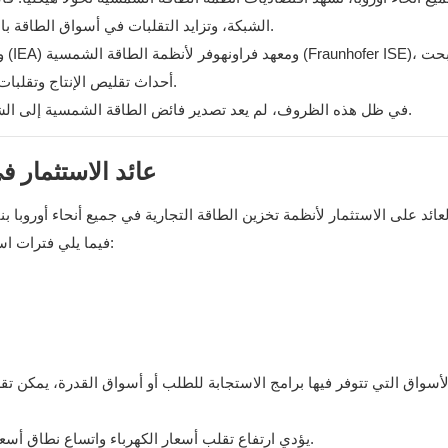
الشبكة، وتزايد التقلبات في أسواق الطاقة بالجملة، كلها عوامل تقلل من إمكانية التنبؤ بعائدات الطاقة الشمسية.
وف
أحداث تقليص الإنتاج وتقلبات الأسعار أكثر تواترًا في أسواق مثل ألمانيا وهولندا وإسبانيا وإيطاليا.
في ظل هذه الظروف، لم يعد تصدير فائض الطاقة الشمسية إلى الشبكة استراتيجية فعّالة وموثوقة. يجب إدارة الطاقة، لا مجرد توليدها.
عائد الاستثمار في 
فيما يلي فترات استرداد التكاليف النموذجية لأنظمة تخزين الطاقة التجارية والصناعية:
يؤدي ارتفاع تقلب أسعار الكهرباء واتساع نطاق أسعار الذروة وخارج أوقات الذروة عموماً إلى أداء أقوى لعائد الاستثمار.