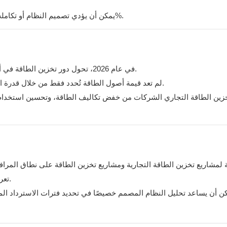
يمكن أن يؤدي تصميم النظام أو تكامله غير الأمثل إلى تقليل العائد الإجمالي للمشروع بنسبة تصل إلى 30%.
في عام 2026، تحول دور تخزين الطاقة في أوروبا من بنية تحتية اختيارية إلى أداة أساسية لتحسين الأداء المالي.
لم تعد قيمة أصول الطاقة تُحدد فقط من خلال قدرة التوليد، بل من خلال القدرة على إدارة التوقيت والتسعير والاستهلاك.
تخزين الطاقة التجاري الشركات من خفض تكاليف الطاقة، وتحسين استخدام
 لمشاريع تخزين الطاقة التجارية ومشاريع تخزين الطاقة على نطاق المرافق
تعريف الحمل وهيكل التعريفة أمرًا ضروريًا قبل اتخاذ قرارات الاستثمار.