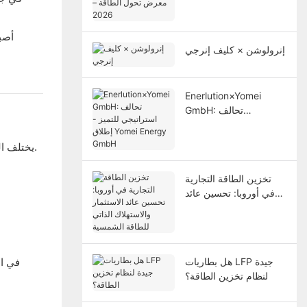
معرض تحول الطاقة
2026
إنرولوشن × كليف إنرجي
Enerlution×Yomei
GmbH: تحالف
استراتيجي للتميز - إطلاق
Yomei Energy GmbH
يختلف العائد على الاستثمار لأنظمة تخزين الطاقة التجارية في جميع أنحاء أوروبا بناءً على هيكل أسعار الكهرباء، ونمط الاستهلاك، والظروف التنظيمية.
تخزين الطاقة التجارية
في أوروبا: تحسين عائد
الاستثمار والاستهلاك
الذاتي للطاقة الشمسية
هل بطاريات LFP جيدة
لنظام تخزين الطاقة؟