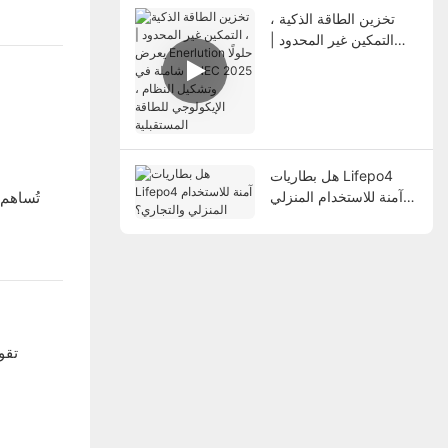
تخزين الطاقة الذكية ،
التمكين غير المحدود |
يعرض Enerlution حلولًا
شاملة في SNEC 2025
، وتشكيل النظام
الإيكولوجي للطاقة
المستقبلية
هل بطاريات Lifepo4
آمنة للاستخدام المنزلي
تُساهم
والتجاري؟
تقو