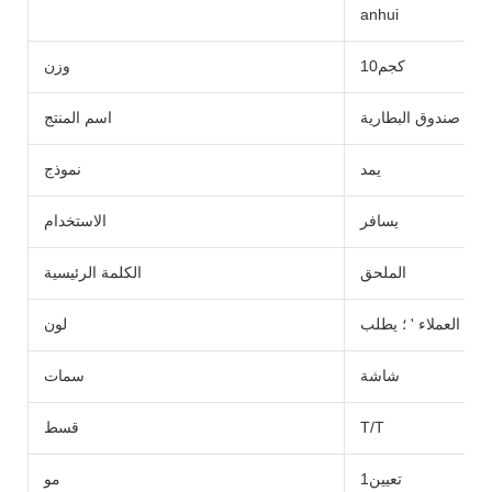
anhui
كجم10
وزن
صندوق البطارية
اسم المنتج
يمد
نموذج
يسافر
الاستخدام
الملحق
الكلمة الرئيسية
العملاء ' ؛ يطلب
لون
شاشة
سمات
T/T
قسط
تعيين1
مو