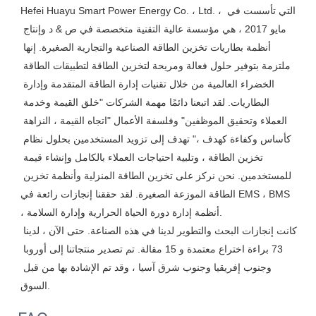
Hefei Huayu Smart Power Energy Co. ، Ltd. ، التي تأسست في 
مايو 2017 ، هي مؤسسة عالية التقنية متخصصة في ص & د وإنتاج 
أنظمة بطاريات تخزين الطاقة الصناعية والتجارية الصغيرة. إنها 
ملتزمة بتوفير حلول فعالة ومريحة لتخزين الطاقة لتطبيقات الطاقة 
الخضراء العالمية من خلال تقنيات إدارة الطاقة المتقدمة وإدارة 
البطاريات. لقد اتبعنا دائمًا مهمة الشركات "خلق القيمة وخدمة 
العملاء وتحقيق الموظفين" وفلسفة الأعمال "اتجاه القيمة ، النزاهة 
كأساس وكفاءة كهدف ،" تهدف إلى تزويد المستخدمين بحلول نظام 
تخزين الطاقة ، وتلبية احتياجات العملاء بالكامل وإنشاء قيمة 
للمستخدمين. نحن نركز على تخزين الطاقة المنزلية وأنظمة تخزين 
الطاقة الموزعة الصغيرة. لقد حققنا إنجازات رائعة في EMS ، BMS 
، أنظمة إدارة دورة الحياة الحرارية وإدارة السلامة.

كانت إنجازات البحث والتطوير لدينا في هذه الصناعة. حتى الآن ، لدينا 
73 براءة اختراع معتمدة و 15 مقالة. تم تصدير منتجاتنا إلى أوروبا 
وجنوب إفريقيا وجنوب شرق آسيا ، وقد تم الإشادة بها من قبل 