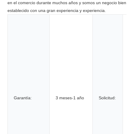
en el comercio durante muchos años y somos un negocio bien
establecido con una gran experiencia y experiencia.
Ju
he
el
el
el
co
ca
su
bi
el
Garantía:
3 meses-1 año
Solicitud:
hi
ve
elé
ru
si