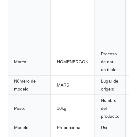
en
si
al
de
su
in
Proceso
Marca:
HOMENERGON
de dar
ce
un título:
Número de
Lugar de
MARS
An
modelo:
origen:
Nombre
Peso:
10kg
del
Ca
producto:
Modelo:
Proporcionar
Uso:
Vi