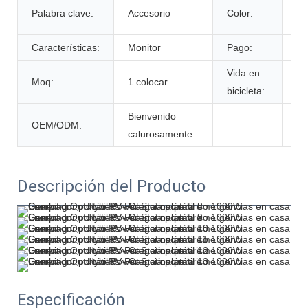
De
Palabra clave:
Accesorio
Color:
cl
Características:
Monitor
Pago:
T/
Vida en
Moq:
1 colocar
60
bicicleta:
Bienvenido
OEM/ODM:
calurosamente
Descripción del Producto
Especificación