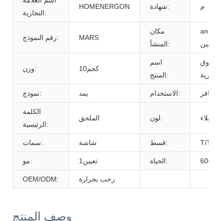
اسم العلامة
م
شهادة:
HOMENERGON
التجارية:
anhui 
مكان
MARS
رقم النموذج:
الصين
المنشأ:
صندوق
اسم
كجم10
وزن:
لبطارية
المنتج:
يسافر
الاستخدام:
يمد
نموذج:
الكلمة
لعملاء
لون:
الملحق
الرئيسية:
T/T
قسط:
شاشة
سمات:
60
الحياة:
تعيين1
مو:
رحب بحرارة
OEM/ODM:
وصف المنتج