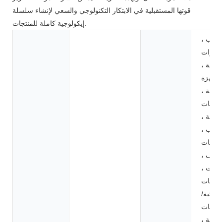
قوتها المستقبلية في الابتكار التكنولوجي والسعي لإنشاء سلسلة
إيكولوجية كاملة للمنتجات.
ألعاب ،
وأدوات
لطاقة ،
لأجهزة
نزلية ،
ترونيات
لاكية ،
وارب ،
عربات
جولف ،
اصات ،
دراجات
ربائية/
دراجات
خارية ،