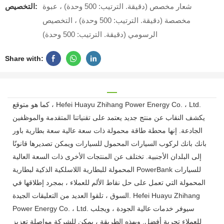
شعار مخصص (دقيقة. الترتيب: 500 وحدة) ، عبوة
التخصيص:
مخصصة (دقيقة. الترتيب: 500 وحدة) ، التخصيص
الرسومي (دقيقة. الترتيب: 500 وحدة)
Share with:
كما هو متوقع ، Hefei Huayu Zhihang Power Energy Co. ، Ltd.
يكشف النقاب عن منتج جديد يعتمد على تقنياتنا المتقدمة والموظفين
الجادعة. إنها محطة طاقة محمولة ذات سعة عالية سعة بطارية باور
بانك بانك لركوب السيارات المحمول للسيارات ويمكن تصديرها قانونًا
إلى البلدان الأجنبية. تختلف عن المنتجات الأخرى ذات السعة العالية
المحمولة للبطارية اللاسلكية الذكية لبطارية PowerBank للسيارات
المحمولة التي تعمل على حل نقاط الألم للعملاء ، بمجرد إطلاقها في
السوق ، تلقوا العديد من التعليقات الجيدة. Hefei Huayu Zhihang
Power Energy Co. ، Ltd. سيوفر خدمات عالية الجودة ، ويجلب
للعملاء تجربة أفضل. وبهذه الطريقة ، يمكن للشركة مواصلة تعزيز