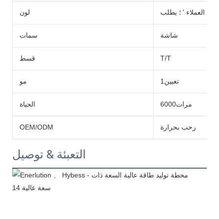
العملاء ' ؛ يطلب
لون
شاشة
سمات
T/T
قسط
تعيين1
مو
مرات6000
الحياة
رحب بحرارة
OEM/ODM
التعبئة & توصيل