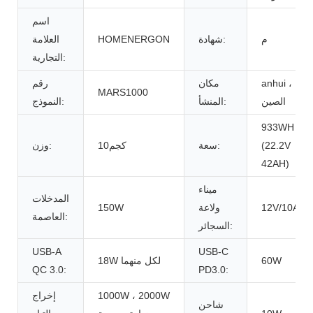
اسم
م
شهادة:
HOMENERGON
العلامة
التجارية:
anhui ،
مكان
رقم
MARS1000
الصين
المنشأ:
النموذج:
933WH
(22.2V
سعة:
كجم10
وزن:
42AH)
ميناء
المدخلات
12V/10A
ولاعة
150W
العاصمة:
السجائر:
USB-A
USB-C
60W
18W لكل منهما
QC 3.0:
PD3.0:
1000W ، 2000W
إخراج
شاحن