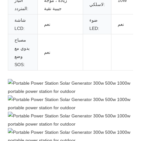
10W
زيادة ، موجة
التيار
لاسلكي:
جيبية نقية
المتردد:
ضوء
شاشة
نعم
نعم
LCD:
LED:
مصباح
يدوي مع
نعم
وضع
SOS: