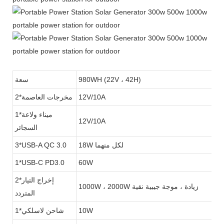
980WH (22V ، 42H)
سعة
12V/10A
2*مخرجات العاصمة
1*ميناء ولاعة
12V/10A
السجائر
18W لكل منهما
3*USB-A QC 3.0
1*USB-C PD3.0
60W
2*إخراج التيار
1000W ، 2000W زيادة ، موجة جيبية نقية
المتردد
10W
1*شاحن لاسلكي