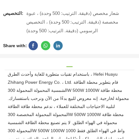
شعار مخصص (دقيقة. الترتيب: 500 وحدة) ، عبوة
التخصيص:
مخصصة (دقيقة. الترتيب: 500 وحدة) ، التخصيص
الرسومي (دقيقة. الترتيب: 500 وحدة)
Share with:
باستخدام تقنيات متطورة للغاية وأحدث الطرق ، Hefei Huayu
Zhihang Power Energy Co. ، Ltd. قام بتطوير محطة الطاقة
الشمسية المحمولة المحمولة 300W 500W 1000W محطة طاقة
محمولة لخارجية. إنه معروض للبيع بدءًا من الآن ونرحب باستفسارك.
لتلبية الاحتياجات المختلفة للعملاء ، ندعم محطة طاقة الطاقة
المحمولة المحمولة المخصصة 300W 500W 1000W محطة طاقة
محمولة في الهواء الطلق. لا يتم تصنيع محطة الطاقة الشمسية
المحمولة 300W 500W 1000W 1000 واط في الهواء الطلق فقط
لجذب انتباه الناس ولكن أيضًا لجلب لهم الراحة والفوائد. تم تصميم