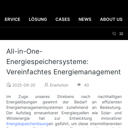
SERVICE
LÖSUNG
CASES
NEWS
ABOUT US
All-in-One-
Energiespeichersysteme:
Vereinfachtes Energiemanagement
2025-09-20
Enerlution
40
Im Zuge unseres Strebens nach nachhaltigen
Energielösungen gewinnt der Bedarf an effizienten
Energiemanagementsystemen zunehmend an Bedeutung.
Der Aufstieg erneuerbarer Energiequellen wie Solar- und
Windenergie hat zur Entwicklung innovativer
Energiespeicherlösung
en geführt, um diese intermittierenden