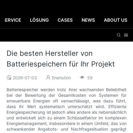
SERVICE
LÖSUNG
CASES
NEWS
ABOUT US
Die besten Hersteller von
Batteriespeichern für Ihr Projekt
2026-07-03
Enerlution
59
Batteriespeicher werden trotz ihrer wachsenden Beliebtheit
bei der Bewertung der Gesamtkosten von Systemen für
erneuerbare Energien oft vernachlässigt, was dazu führt,
dass ihr Wert systematisch unterschätzt wird. Effiziente
Energiespeicherung ist jedoch alles andere als nebensächlich
und entwickelt sich zu einem Schlüsselfaktor im komplexen
Energiemanagement, insbesondere in einem Umfeld, das von
schwankender Angebots- und Nachfragesituation geprägt