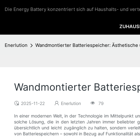
Die Energy Battery konzentriert sich auf Haushalts- und ver
ZUHAUS
Enerlution
Wandmontierter Batteriespeicher: Ästhetische 
Wandmontierter Batteriesp
2025-11-22
Enerlution
79
In einer modernen Welt, in der Technologie im Mittelpunkt uns
solche Lösung, die in den letzten Jahren immer beliebter g
übersichtlich und leicht zugänglich zu halten, sondern ver
von Batteriespeichern – sowohl in Bezug auf Funktionalität als