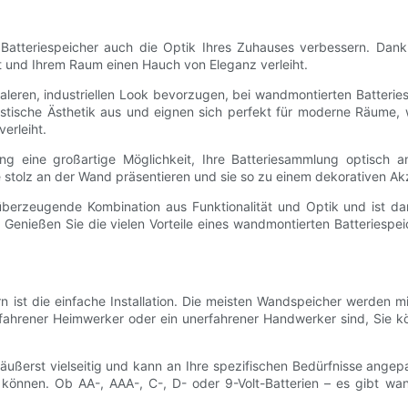
 Batteriespeicher auch die Optik Ihres Zuhauses verbessern. Dank
t und Ihrem Raum einen Hauch von Eleganz verleiht.
aleren, industriellen Look bevorzugen, bei wandmontierten Batteri
istische Ästhetik aus und eignen sich perfekt für moderne Räume, 
erleiht.
g eine großartige Möglichkeit, Ihre Batteriesammlung optisch an
stolz an der Wand präsentieren und sie so zu einem dekorativen Ak
überzeugende Kombination aus Funktionalität und Optik und ist da
t. Genießen Sie die vielen Vorteile eines wandmontierten Batteriespe
n ist die einfache Installation. Die meisten Wandspeicher werden 
 erfahrener Heimwerker oder ein unerfahrener Handwerker sind, Sie 
ußerst vielseitig und kann an Ihre spezifischen Bedürfnisse angep
en können. Ob AA-, AAA-, C-, D- oder 9-Volt-Batterien – es gibt w