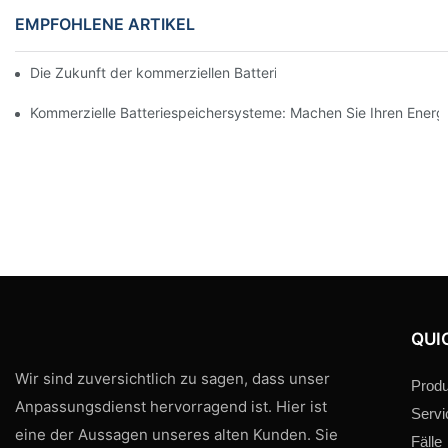
EMPFOHLENE ARTIKEL
Die Zukunft der kommerziellen Batteriespeicherung: Trends und
Kommerzielle Batteriespeichersysteme: Machen Sie Ihren Energ
QUI
Wir sind zuversichtlich zu sagen, dass unser
Produ
Anpassungsdienst hervorragend ist. Hier ist
Servi
eine der Aussagen unseres alten Kunden. Sie
Fälle