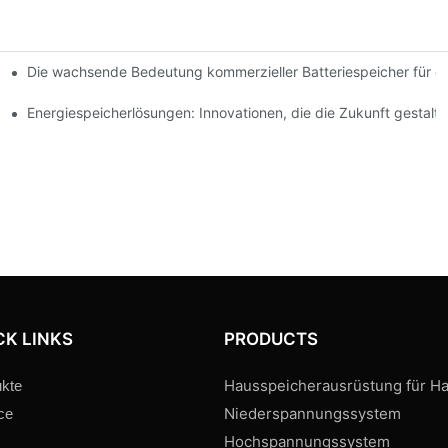
Die wachsende Bedeutung kommerzieller Batteriespeicher für di
 Innovationen
iebedarf zukunftssicher
Energiespeicherlösungen: Innovationen, die die Zukunft gestalt
CK LINKS
PRODUCTS
Hausspeicherausrüstung für Ha
kte
Niederspannungssystem
ce
Hochspannungssystem