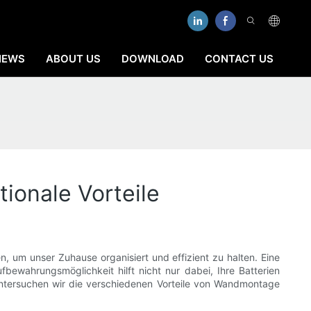
NEWS
ABOUT US
DOWNLOAD
CONTACT US
ionale Vorteile
en, um unser Zuhause organisiert und effizient zu halten. Eine
bewahrungsmöglichkeit hilft nicht nur dabei, Ihre Batterien
 untersuchen wir die verschiedenen Vorteile von Wandmontage