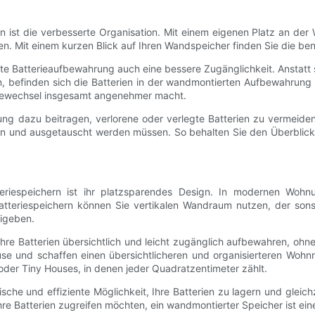
n ist die verbesserte Organisation. Mit einem eigenen Platz an der
en. Mit einem kurzen Blick auf Ihren Wandspeicher finden Sie die ben
te Batterieaufbewahrung auch eine bessere Zugänglichkeit. Anstatt 
befinden sich die Batterien in der wandmontierten Aufbewahrung a
riewechsel insgesamt angenehmer macht.
g dazu beitragen, verlorene oder verlegte Batterien zu vermeiden
n und ausgetauscht werden müssen. So behalten Sie den Überblick üb
teriespeichern ist ihr platzsparendes Design. In modernen Wohn
tteriespeichern können Sie vertikalen Wandraum nutzen, der sons
eigeben.
re Batterien übersichtlich und leicht zugänglich aufbewahren, ohne 
e und schaffen einen übersichtlicheren und organisierteren Wohnra
der Tiny Houses, in denen jeder Quadratzentimeter zählt.
sche und effiziente Möglichkeit, Ihre Batterien zu lagern und gleic
re Batterien zugreifen möchten, ein wandmontierter Speicher ist ei