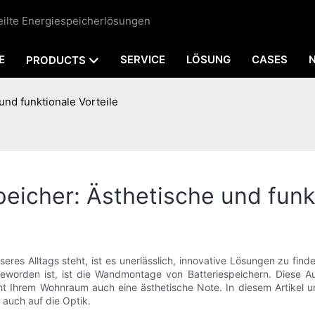
teilte Energiespeicherlösungen
E
SERVICE
LÖSUNG
CASES
PRODUCTS
und funktionale Vorteile
eicher: Ästhetische und funkt
eres Alltags steht, ist es unerlässlich, innovative Lösungen zu find
eworden ist, ist die Wandmontage von Batteriespeichern. Diese Auf
leiht Ihrem Wohnraum auch eine ästhetische Note. In diesem Artikel
 auch auf die Optik.