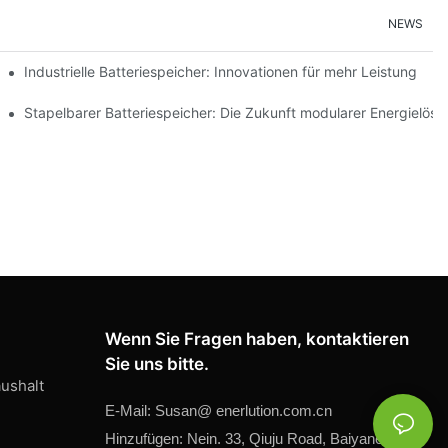
NEWS
e Nachhaltigkeit
Industrielle Batteriespeicher: Innovationen für mehr Leistung
en
Stapelbarer Batteriespeicher: Die Zukunft modularer Energielös
Wenn Sie Fragen haben, kontaktieren
Sie uns bitte.
ushalt
E-Mail:
Susan@
enerlution.com.cn
Hinzufügen: Nein. 33, Qiuju Road, Baiyaner