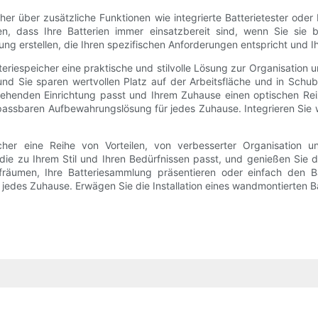
er über zusätzliche Funktionen wie integrierte Batterietester oder
n, dass Ihre Batterien immer einsatzbereit sind, wenn Sie sie b
ng erstellen, die Ihren spezifischen Anforderungen entspricht und I
iespeicher eine praktische und stilvolle Lösung zur Organisation 
h und Sie sparen wertvollen Platz auf der Arbeitsfläche und in Sch
henden Einrichtung passt und Ihrem Zuhause einen optischen Reiz ve
assbaren Aufbewahrungslösung für jedes Zuhause. Integrieren Sie w
cher eine Reihe von Vorteilen, von verbesserter Organisation 
e zu Ihrem Stil und Ihren Bedürfnissen passt, und genießen Sie den
räumen, Ihre Batteriesammlung präsentieren oder einfach den B
r jedes Zuhause. Erwägen Sie die Installation eines wandmontierten Ba