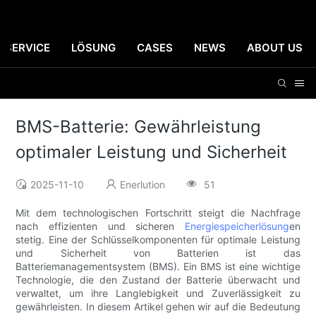
SERVICE
LÖSUNG
CASES
NEWS
ABOUT US
BMS-Batterie: Gewährleistung
optimaler Leistung und Sicherheit
2025-11-10
Enerlution
51
Mit dem technologischen Fortschritt steigt die Nachfrage
nach effizienten und sicheren
Energiespeicherlösung
en
stetig. Eine der Schlüsselkomponenten für optimale Leistung
und Sicherheit von Batterien ist das
Batteriemanagementsystem (BMS). Ein BMS ist eine wichtige
Technologie, die den Zustand der Batterie überwacht und
verwaltet, um ihre Langlebigkeit und Zuverlässigkeit zu
gewährleisten. In diesem Artikel gehen wir auf die Bedeutung