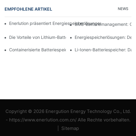
EMPFOHLENE ARTIKEL
NEWS
Enerlution präsentiert Energiespeicherlösungen auf der KEY – T
BMS-Batteriemanagement: Gewä
Die Vorteile von Lithium-Batteriespeichersystemen für Unterne
Energiespeicherlösungen: De
Containerisierte Batteriespeicher: Vielseitige Lösungen für unt
Li-Ionen-Batteriespeicher: Da
Copyright © 2026 Energution Energy Technology Co., Ltd.
- https://www.enerlution.com.cn/ Alle Rechte vorbehalten.
|
Sitemap