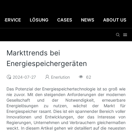
SERVICE
LÖSUNG
CASES
NEWS
ABOUT US
Markttrends bei
Energiespeichergeräten
2024-07-27
Enerlution
62
Das Potenzial der Energiespeichertechnologie ist so groß wie
nie zuvor. Mit den steigenden Anforderungen der modernen
Gesellschaft und der Notwendigkeit, erneuerbare
Energielösungen zu nutzen, wächst der Markt für
Energiespeicher rasant. Dies ist ein spannender Bereich voller
Innovationen und Entwicklungen, der das Interesse von
Regierungen, Unternehmen und Verbrauchern gleichermaßen
weckt. In diesem Artikel gehen wir detailliert auf die neuesten