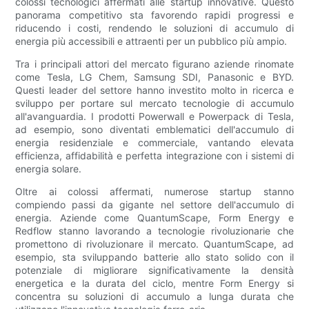
colossi tecnologici affermati alle startup innovative. Questo
panorama competitivo sta favorendo rapidi progressi e
riducendo i costi, rendendo le soluzioni di accumulo di
energia più accessibili e attraenti per un pubblico più ampio.
Tra i principali attori del mercato figurano aziende rinomate
come Tesla, LG Chem, Samsung SDI, Panasonic e BYD.
Questi leader del settore hanno investito molto in ricerca e
sviluppo per portare sul mercato tecnologie di accumulo
all'avanguardia. I prodotti Powerwall e Powerpack di Tesla,
ad esempio, sono diventati emblematici dell'accumulo di
energia residenziale e commerciale, vantando elevata
efficienza, affidabilità e perfetta integrazione con i sistemi di
energia solare.
Oltre ai colossi affermati, numerose startup stanno
compiendo passi da gigante nel settore dell'accumulo di
energia. Aziende come QuantumScape, Form Energy e
Redflow stanno lavorando a tecnologie rivoluzionarie che
promettono di rivoluzionare il mercato. QuantumScape, ad
esempio, sta sviluppando batterie allo stato solido con il
potenziale di migliorare significativamente la densità
energetica e la durata del ciclo, mentre Form Energy si
concentra su soluzioni di accumulo a lunga durata che